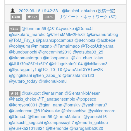
2022-09-18 16:42:33
@kenichi_ohkubo
(
投稿一覧
)
リツイート・ネットワーク (37)
38
127
0.375
@lionmam59
@8104yusuke
@Donu4t
37
@sakutaro_maruko
@k1eTsMMlw2FhXlz
@kawamurablog
@ToM_Psy_s
@parahippocampuz
@64chibita
@actbebe
@dohiyumi
@mimixmix
@TamaImado
@TokioUchiyama
@bunobunochi
@greenmind2013
@yotsuba03_25
@skepmastergun
@mioopanda1
@xin_chao_lotus
@JULG9p26Drfx6DY
@shingokato0104
@ichikosan3
@flydragonfly1
@TO_T0_T0
@wIaALnDiYB1pw2K
@ginginkani
@ken_zabu_ro
@tanzatanza123
@yutaro_today
@mkomukomu
@bakupot
@enariman
@SientanNoMesen
93
@hazki_cheke
@T_anataensemble
@pppesco
@keroyon0001
@ginn_nann
@omsklv
@yashimaru7
@naoleecan
@8104yusuke
@hirosachiya
@yukicorocoro
@Donu4t
@lionmam59
@_mrsMataro_
@yoneshi16
@atsushi_seguchi
@compassoyh7
@emurin_gakkou
@eureka21018824
@ftlemonde
@haruganba2020