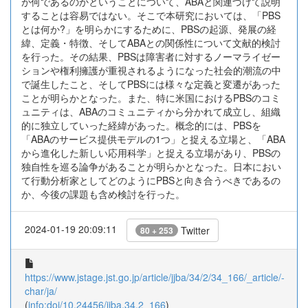
が何であるのかということについて、ABAと関連づけて説明
することは容易ではない。そこで本研究においては、「PBS
とは何か?」を明らかにするために、PBSの起源、発展の経
緯、定義・特徴、そしてABAとの関係性について文献的検討
を行った。その結果、PBSは障害者に対するノーマライゼー
ションや権利擁護が重視されるようになった社会的潮流の中
で誕生したこと、そしてPBSには様々な定義と変遷があった
ことが明らかとなった。また、特に米国におけるPBSのコミ
ュニティは、ABAのコミュニティから分かれて成立し、組織
的に独立していった経緯があった。概念的には、PBSを
「ABAのサービス提供モデルの1つ」と捉える立場と、「ABA
から進化した新しい応用科学」と捉える立場があり、PBSの
独自性を巡る論争があることが明らかとなった。日本におい
て行動分析家としてどのようにPBSと向き合うべきであるの
か、今後の課題も含め検討を行った。
2024-01-19 20:09:11
Twitter
80 + 253
https://www.jstage.jst.go.jp/article/jjba/34/2/34_166/_article/-
char/ja/
(
info:doi/10.24456/jjba.34.2_166
)