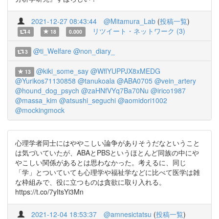
2021-12-27 08:43:44
@Mitamura_Lab
(
投稿一覧
)
リツイート・ネットワーク (3)
4
18
0.000
@ti_Welfare
@non_diary_
3
@kiki_some_say
@WflYUPPJX8xMEDG
13
@Yurikos71130858
@tanukoala
@ABA0705
@vein_artery
@hound_dog_psych
@zaHNfVYq7Ba70Nu
@irico1987
@massa_kim
@atsushi_seguchi
@aomidori1002
@mockingmock
心理学者同士にはややこしい論争がありそうだなということ
は気づいていたが、ABAとPBSというほとんど同族の中にや
やこしい関係があるとは思わなかった。考えるに、同じ
「学」とついていても心理学や福祉学などに比べて医学は雑
な枠組みで、役に立つものは貪欲に取り入れる。
https://t.co/7yItsYi3Mn
2021-12-04 18:53:37
@amnesictatsu
(
投稿一覧
)