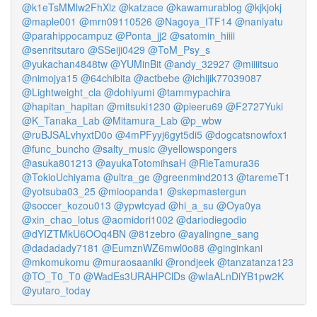
@k1eTsMMlw2FhXlz
@katzace
@kawamurablog
@kjkjokj
@maple001
@mrn09110526
@Nagoya_ITF14
@naniyatu
@parahippocampuz
@Ponta_jj2
@satomin_hiiii
@senritsutaro
@SSeiji0429
@ToM_Psy_s
@yukachan4848tw
@YUMinBit
@andy_32927
@miiiitsuo
@nimojya15
@64chibita
@actbebe
@ichijik77039087
@Lightweight_cla
@dohiyumi
@tammypachira
@hapitan_hapitan
@mitsuki1230
@pieeru69
@F2727Yuki
@K_Tanaka_Lab
@Mitamura_Lab
@p_wbw
@ruBJSALvhyxtD0o
@4mPFyyj6gyt5di5
@dogcatsnowfox1
@func_buncho
@salty_music
@yellowspongers
@asuka801213
@ayukaTotomihsaH
@RieTamura36
@TokioUchiyama
@ultra_ge
@greenmind2013
@taremeT1
@yotsuba03_25
@mioopanda1
@skepmastergun
@soccer_kozou013
@ypwtcyad
@hi_a_su
@Oya0ya
@xin_chao_lotus
@aomidori1002
@dariodiegodio
@dYIZTMkU6OOq4BN
@81zebro
@ayalingne_sang
@dadadady7181
@EumznWZ6mwl0o88
@ginginkani
@mkomukomu
@muraosaaniki
@rondjeek
@tanzatanza123
@TO_T0_T0
@WadEs3URAHPClDs
@wIaALnDiYB1pw2K
@yutaro_today