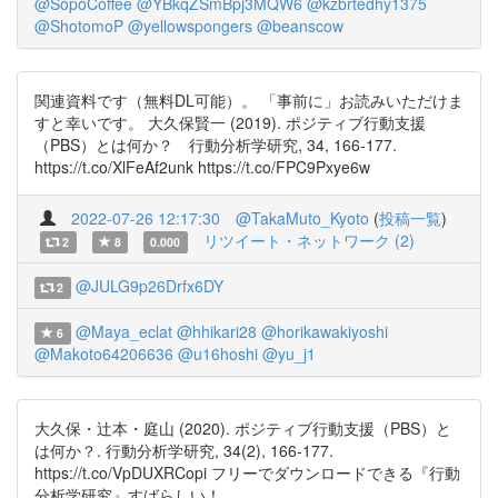
@SopoCoffee
@YBkqZSmBpj3MQW6
@kzbrtedhy1375
@ShotomoP
@yellowspongers
@beanscow
関連資料です（無料DL可能）。 「事前に」お読みいただけま
すと幸いです。 大久保賢一 (2019). ポジティブ行動支援
（PBS）とは何か？ 行動分析学研究, 34, 166-177.
https://t.co/XlFeAf2unk https://t.co/FPC9Pxye6w
2022-07-26 12:17:30
@TakaMuto_Kyoto
(
投稿一覧
)
リツイート・ネットワーク (2)
2
8
0.000
@JULG9p26Drfx6DY
2
@Maya_eclat
@hhikari28
@horikawakiyoshi
6
@Makoto64206636
@u16hoshi
@yu_j1
大久保・辻本・庭山 (2020). ポジティブ行動支援（PBS）と
は何か？. 行動分析学研究, 34(2), 166-177.
https://t.co/VpDUXRCopi フリーでダウンロードできる『行動
分析学研究』すばらしい！