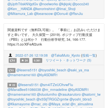
@jJpthT6skNVgdGv
@noelworks
@kjkjokj
@poco240
@Ken__HANDA
@kerorinshinri
@Imai_Shoji
@Mitamura_Lab
@beanscow
@Donu4t
@RsnJiu
関連資料です（無料DL可能）。 「事前に」お読みいただけま
すと幸いです。 大久保賢一 (2019). ポジティブ行動支援
（PBS）とは何か？ 行動分析学研究, 34, 166-177.
https://t.co/XlFeAf2unk
2022-07-26 12:19:08
@TakaMuto_Kyoto
(
投稿一覧
)
リツイート・ネットワーク (5)
6
24
0.381
@lesens5151
@toyoshiki_beach
@saki_ya_ma
5
@mamemame160
@6yASDMR1
@lesens5151
@sm4ITZeUOhvwFIu
22
@ManaBee51086038
@m_mmadeline
@6yASDMR1
@mamemame160
@oluolumiho
@rasukarutoro
@satomi_tw
@toyoshiki_beach
@x5SijTRGGZrgmtw
@yoshi_bbra3
@Kkamayome
@mac_oto
@Maya_eclat
@n_almuslima