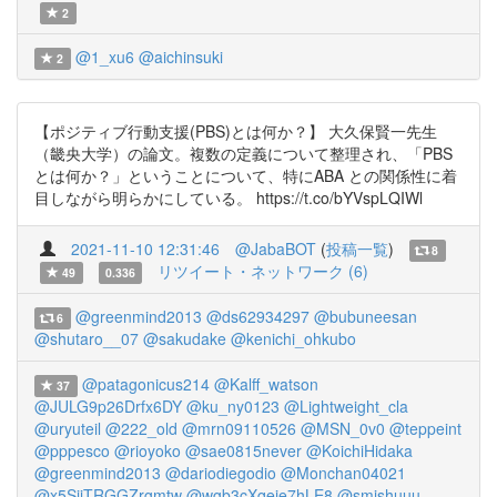
2
@1_xu6
@aichinsuki
2
【ポジティブ行動支援(PBS)とは何か？】 大久保賢一先生
（畿央大学）の論文。複数の定義について整理され、「PBS
とは何か？」ということについて、特にABA との関係性に着
目しながら明らかにしている。 https://t.co/bYVspLQIWl
2021-11-10 12:31:46
@JabaBOT
(
投稿一覧
)
8
リツイート・ネットワーク (6)
49
0.336
@greenmind2013
@ds62934297
@bubuneesan
6
@shutaro__07
@sakudake
@kenichi_ohkubo
@patagonicus214
@Kalff_watson
37
@JULG9p26Drfx6DY
@ku_ny0123
@Lightweight_cla
@uryuteil
@222_old
@mrn09110526
@MSN_0v0
@teppeint
@pppesco
@rioyoko
@sae0815never
@KoichiHidaka
@greenmind2013
@dariodiegodio
@Monchan04021
@x5SijTRGGZrgmtw
@wgb3cXqeje7hLE8
@smishuuu