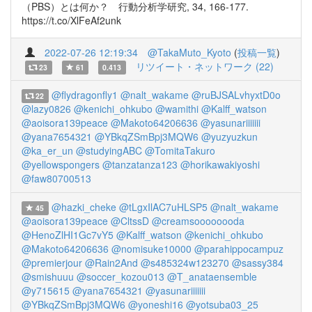
（PBS）とは何か？ 行動分析学研究, 34, 166-177.
https://t.co/XlFeAf2unk
2022-07-26 12:19:34
@TakaMuto_Kyoto
(
投稿一覧
)
リツイート・ネットワーク (22)
23
61
0.413
@flydragonfly1
@nalt_wakame
@ruBJSALvhyxtD0o
22
@lazy0826
@kenichi_ohkubo
@wamithi
@Kalff_watson
@aoisora139peace
@Makoto64206636
@yasunariiiiiii
@yana7654321
@YBkqZSmBpj3MQW6
@yuzyuzkun
@ka_er_un
@studyingABC
@TomitaTakuro
@yellowspongers
@tanzatanza123
@horikawakiyoshi
@faw80700513
@hazki_cheke
@tLgxIlAC7uHLSP5
@nalt_wakame
45
@aoisora139peace
@CltssD
@creamsoooooooda
@HenoZlHI1Gc7vY5
@Kalff_watson
@kenichi_ohkubo
@Makoto64206636
@nomisuke10000
@parahippocampuz
@premierjour
@Rain2And
@s485324w123270
@sassy384
@smishuuu
@soccer_kozou013
@T_anataensemble
@y715615
@yana7654321
@yasunariiiiiii
@YBkqZSmBpj3MQW6
@yoneshi16
@yotsuba03_25