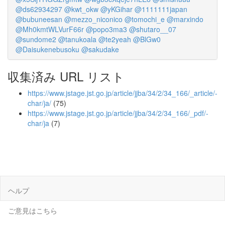
@ds62934297
@kwt_okw
@yKGihar
@1111111japan
@bubuneesan
@mezzo_niconico
@tomochi_e
@marxindo
@Mh0kmtWLVurF66r
@popo3ma3
@shutaro__07
@sundome2
@tanukoala
@te2yeah
@BlGw0
@Daisukenebusoku
@sakudake
収集済み URL リスト
https://www.jstage.jst.go.jp/article/jjba/34/2/34_166/_article/-
char/ja/
(75)
https://www.jstage.jst.go.jp/article/jjba/34/2/34_166/_pdf/-
char/ja
(7)
ヘルプ
ご意見はこちら