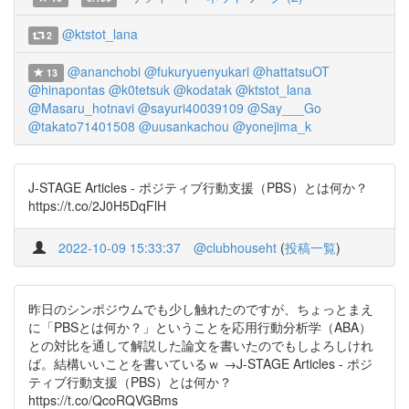
@ktstot_lana
2
@ananchobi
@fukuryuenyukari
@hattatsuOT
13
@hinapontas
@k0tetsuk
@kodatak
@ktstot_lana
@Masaru_hotnavi
@sayuri40039109
@Say___Go
@takato71401508
@uusankachou
@yonejima_k
J-STAGE Articles - ポジティブ行動支援（PBS）とは何か？
https://t.co/2J0H5DqFlH
2022-10-09 15:33:37
@clubhouseht
(
投稿一覧
)
昨日のシンポジウムでも少し触れたのですが、ちょっとまえ
に「PBSとは何か？」ということを応用行動分析学（ABA）
との対比を通して解説した論文を書いたのでもしよろしけれ
ば。結構いいことを書いているｗ →J-STAGE Articles - ポジ
ティブ行動支援（PBS）とは何か？
https://t.co/QcoRQVGBms