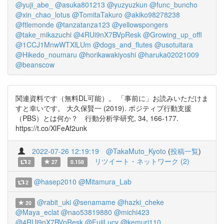
@yuji_abe_
@asuka801213
@yuzyuzkun
@func_buncho
@xin_chao_lotus
@TomitaTakuro
@akiko98278238
@ftlemonde
@tanzatanza123
@yellowspongers
@take_mikazuchi
@4RUi9nX7BVpResk
@Growing_up_offl
@1CCJ1MnwWTXlLUm
@dogs_and_flutes
@usotuitara
@Hikedo_noumaru
@horikawakiyoshi
@haruka02021009
@beanscow
関連資料です（無料DL可能）。 「事前に」お読みいただけま
すと幸いです。 大久保賢一 (2019). ポジティブ行動支援
（PBS）とは何か？ 行動分析学研究, 34, 166-177.
https://t.co/XlFeAf2unk
2022-07-26 12:19:19
@TakaMuto_Kyoto
(
投稿一覧
)
リツイート・ネットワーク (2)
2
27
0.158
@hasep2010
@Mitamura_Lab
2
@rabit_uki
@senamame
@hazki_cheke
20
@Maya_eclat
@nao53819880
@michi423
@4RUi9nX7BVpResk
@FujiLucy
@kemuri110