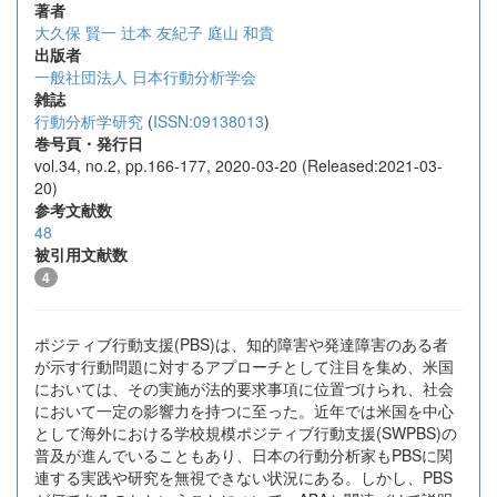
著者
大久保 賢一
辻本 友紀子
庭山 和貴
出版者
一般社団法人 日本行動分析学会
雑誌
行動分析学研究
(
ISSN:09138013
)
巻号頁・発行日
vol.34, no.2, pp.166-177, 2020-03-20 (Released:2021-03-
20)
参考文献数
48
被引用文献数
4
ポジティブ行動支援(PBS)は、知的障害や発達障害のある者
が示す行動問題に対するアプローチとして注目を集め、米国
においては、その実施が法的要求事項に位置づけられ、社会
において一定の影響力を持つに至った。近年では米国を中心
として海外における学校規模ポジティブ行動支援(SWPBS)の
普及が進んでいることもあり、日本の行動分析家もPBSに関
連する実践や研究を無視できない状況にある。しかし、PBS