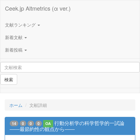
Ceek.jp Altmetrics (α ver.)
文献ランキング
新着文献
新着投稿
検索
ホーム
文献詳細
行動分析学の科学哲学的一試論
14
0
0
0
OA
――最節約性の観点から――