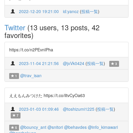
2022-12-20 19:21:00
id:yanoz
(
投稿一覧
)
Twitter
(13 users, 13 posts, 42
favorites)
https://t.co/n2PEvnIPha
2023-11-04 21:21:56
@jxVk0424
(
投稿一覧
)
3
@trav_isan
1
ええもんみつけた https://t.co/iltvCyOa63
2023-01-03 01:09:46
@toshizumi1225
(
投稿一覧
)
7
@bouncy_ant
@snitori
@behavdes
@info_kimawari
5