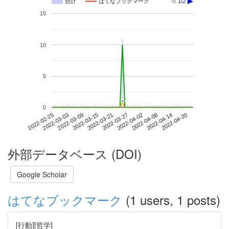
合計
はてなブックマーク
1/2
15
10
5
*
*
0
2022-04-14
2022-02-25
2022-03-15
2022-04-02
2022-04-20
2022-03-03
2022-03-21
2022-04-08
2022-03-09
2022-03-27
外部データベース (DOI)
Google Scholar
はてなブックマーク
(1 users, 1 posts)
[行動][哲学]