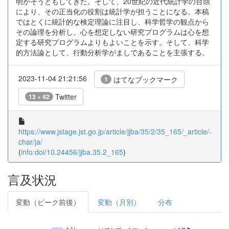
明かそうともしてきた。そして、20世紀の近代統計学の台頭
により、その正当化の役割は統計学が担うことになる。本稿
ではとくに統計的な検定理論に注目し、科学哲学の観点から
その論理を分析し、心を想定しない研究プログラムは心を想
定する研究プログラムよりもよいことを示す。そして、科学
的方法論として、行動分析学がましであることを主張する。
2023-11-04 21:21:56
はてなブックマーク
1
Twitter
13 + 42
https://www.jstage.jst.go.jp/article/jjba/35/2/35_165/_article/-
char/ja/
(
info:doi/10.24456/jjba.35.2_165
)
言及状況
変動（ピーク前後）
変動（月別）
分布