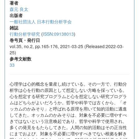
著者
森元 良太
出版者
一般社団法人 日本行動分析学会
雑誌
行動分析学研究
(
ISSN:09138013
)
巻号頁・発行日
vol.35, no.2, pp.165-176, 2021-03-25 (Released:2022-03-
25)
参考文献数
33
心理学は心的概念を量産し続けている。その一方で、行動分
析学は心を行動の原因として想定しない方略を採っている。
心を想定する研究プログラムと心を想定しない研究プログラ
ムはどちらがよいだろうか。哲学や科学では古くから、「オ
ッカムのかみそり」と呼ばれる原理を用いて知的活動に邁進
してきた。オッカムのかみそりは、対象を不必要に増やすべ
きではないという注意喚起であり、哲学や科学で使用され、
多くの発見をもたらしてきた。人間の知的活動はその正当性
にまでおよび、対象を不必要に増やすべきでない根拠を解き