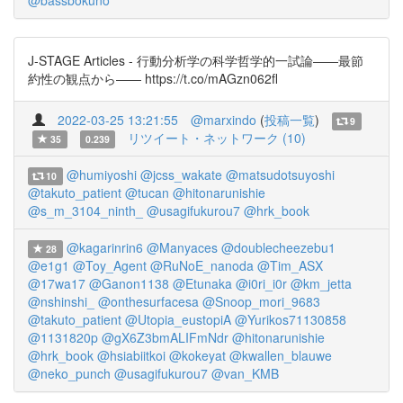
@bassbokuno
J-STAGE Articles - 行動分析学の科学哲学的一試論――最節
約性の観点から―― https://t.co/mAGzn062fl
2022-03-25 13:21:55
@marxindo
(
投稿一覧
)
9
リツイート・ネットワーク (10)
35
0.239
@humiyoshi
@jcss_wakate
@matsudotsuyoshi
10
@takuto_patient
@tucan
@hitonarunishie
@s_m_3104_ninth_
@usagifukurou7
@hrk_book
@kagarinrin6
@Manyaces
@doublecheezebu1
28
@e1g1
@Toy_Agent
@RuNoE_nanoda
@Tim_ASX
@17wa17
@Ganon1138
@Etunaka
@i0ri_i0r
@km_jetta
@nshinshi_
@onthesurfacesa
@Snoop_mori_9683
@takuto_patient
@Utopia_eustopiA
@Yurikos71130858
@1131820p
@gX6Z3bmALIFmNdr
@hitonarunishie
@hrk_book
@hsiabiitkoi
@kokeyat
@kwallen_blauwe
@neko_punch
@usagifukurou7
@van_KMB