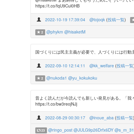
https://t.co/fqU9Cul0HB
2022-10-19 17:39:04
@tojoqk
(
投稿一覧
)
@phykm
@hisaketM
2
国づくりには民主主義が必要で、人づくりには行動主義が必要だ
2022-09-10 12:14:11
@kk_welfare
(
投稿一覧
@nukoda1
@yu_kokukoku
2
昔よく読んだが今読んでも新しい発見がある。「我
https://t.co/bw3reojNJj
2022-08-29 00:30:17
@inoue_aba
(
投稿一覧
@ringo_post
@JULG9p26Drfx6DY
@s_m_310
23