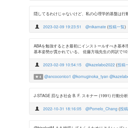
隠してるわけじゃないけど、私の心理学的基盤は行動分析学です。
2023-02-09 19:23:51
@nikamate
(
投稿一覧
)
ABAを勉強するとき最初にインストールすべき基本
基本姿勢が貫かれている。 佐藤方哉先生の邦訳で10頁，英文掲載
2023-02-09 10:54:15
@kazelabo2022
(
投稿
@ancoconico1
@komuginoka_tyan
@kazelab
4
J-STAGE 罰なき社会 B. F. スキナー (1991) 行動分析学研究 
2022-10-31 18:16:05
@Pomelo_Chang
(
投稿
@hisaketM まあ納得してもらうためにそうい