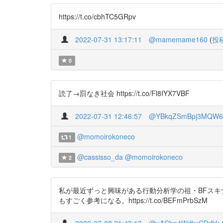
https://t.co/cbhTC5GRpv
2022-07-31 13:17:11
@mamemame160
(
投
0
読了→罰なき社会 https://t.co/Fl8IYX7VBF
2022-07-31 12:46:57
@YBkqZSmBpj3MQW6
@momoirokoneco
1
@cassisso_da
@momoirokoneco
2
私が最近ずっと興味がある行動分析学の祖・BFスキ
もすごく参考になる。https://t.co/BEFmPrbSzM