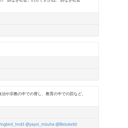
政治や宗教の中での脅し、教育の中での罰など。
yingbird_hnd3
@yayoi_mizuha
@Bixtuke92