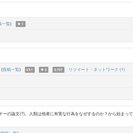
稿一覧
)
1
(
投稿一覧
)
リツイート・ネットワーク (1)
1
2
0.707
ナーの論文(?)。人類は他者に有害な行為をなぜするのか？から始まっ