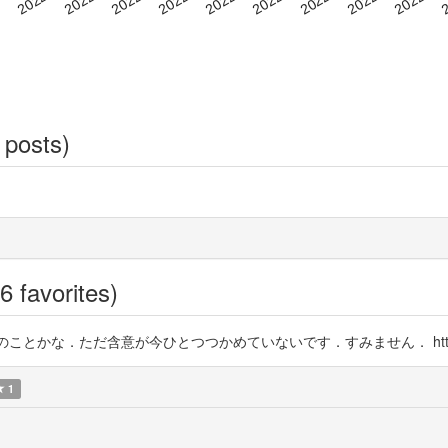
 posts)
6 favorites)
う．これのことかな．ただ含意が今ひとつつかめていないです．すみません． https://t
1