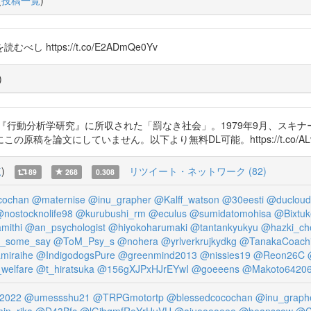
(
投稿一覧
)
ttps://t.co/E2ADmQe0Yv
)
関誌『行動分析学研究』に所収された「罰なき社会」。1979年9月、ス
していません。以下より無料DL可能。https://t.co/ALvOFV44Ol ht
覧
)
リツイート・ネットワーク (82)
89
268
0.308
cochan
@maternise
@inu_grapher
@Kalff_watson
@30eesti
@ducloud
nostocknolife98
@kurubushi_rm
@eculus
@sumidatomohisa
@Bixtu
mithi
@an_psychologist
@hiyokoharumaki
@tantankyukyu
@hazki_ch
i_some_say
@ToM_Psy_s
@nohera
@yrlverkrujkydkg
@TanakaCoach
miraihe
@IndigodogsPure
@greenmind2013
@nissies19
@Reon26C
welfare
@t_hiratsuka
@156gXJPxHJrEYwI
@goeeens
@Makoto6420
2022
@umessshu21
@TRPGmotortp
@blessedcocochan
@inu_graph