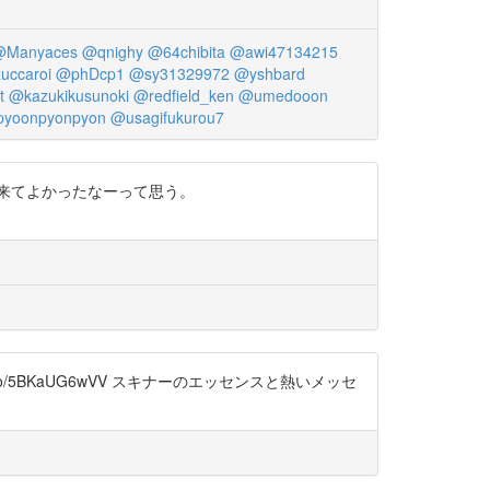
@Manyaces
@qnighy
@64chibita
@awi47134215
uccaroi
@phDcp1
@sy31329972
@yshbard
t
@kazukikusunoki
@redfield_ken
@umedooon
yoonpyonpyon
@usagifukurou7
来てよかったなーって思う。
/t.co/5BKaUG6wVV スキナーのエッセンスと熱いメッセ