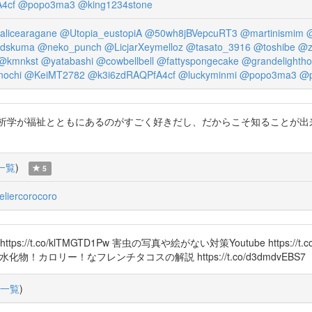
4cf
@popo3ma3
@king1234stone
alicearagane
@Utopia_eustopiA
@50wh8jBVepcuRT3
@martinismim
dskuma
@neko_punch
@LicjarXeymelloz
@tasato_3916
@toshibe
@z
@kmnkst
@yatabashi
@cowbellbell
@fattyspongecake
@grandelightho
nochi
@KeiMT2782
@k3i6zdRAQPfA4cf
@luckyminmi
@popo3ma3
@p
分析学が福祉とともにあるのがすごく好きだし、だからこそ知ることが出
一覧
)
5
liercorocoro
/t.co/klTMGTD1Pw 害虫の写真や絵がない対策Youtube https:/
肉！炭水化物！カロリー！なフレンチタコスの解説 https://t.co/d3dmdvEBS7
一覧
)