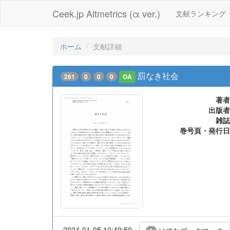
Ceek.jp Altmetrics (α ver.)
文献ランキング
ホーム
文献詳細
罰なき社会
261
0
0
0
OA
著者
出版者
雑誌
巻号頁・発行日
2024-01-05 10:49:50