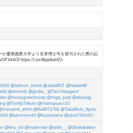
キナーが慶應義塾大学より名誉博士号を授与された際の記
tps://t.co/AkjaAobfZn
2020
@salmon_shock
@JabaBOT
@hisaketM
ke92
@sterenly
@guriko_
@TaroYasogami
eke
@honeygreenhoney
@ringo_post
@skiyosig
ing
@TomitaTakuro
@mamayuyu123
@mizuame_shinri
@KeiMT2782
@TakaMuto_Kyoto
6636
@sarumaro43
@kuzirayama
@yana7654321
er
@kinu_tof
@maternise
@sette__
@Sirakabaken