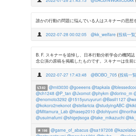
2022-07-28 21:43:13
@uACbn4WdkxCDdkk
誰かの行動の問題に悩んでいる人はスキナーの思想を読むべし h
2022-07-28 00:02:05
@kk_welfare
(
投稿一覧
B. F. スキナーを追悼し、日本行動分析学会の機
念公演の原稿を掲載したものです。スキナーは生前にこの原稿を論文に
2022-07-27 17:43:48
@BOBO_705
(
投稿一
@mii3030
@goeeens
@tapkala
@blessedco
82
@ch1248
@P_tan
@Jxomot
@phykm
@dorino_m
@
@enomoto3292
@1515yuruyururi
@Basil1127
@wa
@kokoro2nekonot
@stellaricia
@studyingABC
@kik
@Mitamura_Lab
@hasep2010
@dohiyumi
@inoriha
@usuimafumi
@shigejisoga
@take_mikazuchi
@kk_
@game_of_abacus
@sa197208
@kazelabo
198