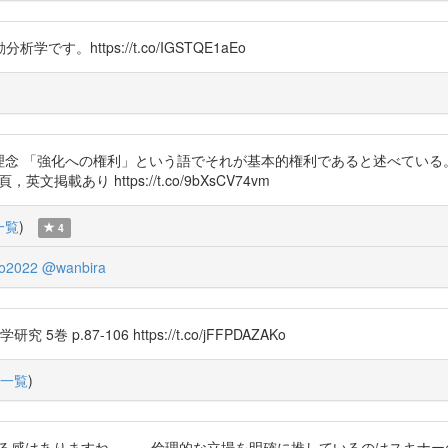
https://t.co/IGSTQE1aEo
理念 「強化への権利」という語でそれが基本的権利であると述べてい
あり https://t.co/9bXsCV74vm
一覧
)
4
o2022
@wanbira
5巻 p.87-106 https://t.co/jFFPDAZAKo
一覧
)
っている感はありますね……。倫理的な立場を明確に推しているのはスキナ