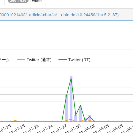
Twitter
260 + 626
KJ00001021402/_article/-char/ja/
(
info:doi/10.24456/jjba.5.2_87
)
マーク
Twitter (通常)
Twitter (RT)
2022-08-05
2022-08-08
2022-08
-07-15
2
2022-07-18
2022-07-21
2022-07-24
2022-07-27
2022-07-30
2022-08-02