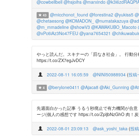
@cowbellbell
@hsjoihs
@marxindo
@k3i6zdRAQPfA
@micchonot_found
@forestina2
@yukiss5
@
43
@chetaesong
@KOMADON_
@numatakazuya
@ad
@m_mmadeline
@showV3
@KAWAKUBO_Macoto
@xPc6iAz3No47FEU
@yana7654321
@chikuwabui
やっと読んだ。スキナーの「罰なき社会」。 行動
https://t.co/ZX7egJvDCY
2022-08-11 16:05:59
@NINI50988934
(
投稿
@berylone0411
@Ajaca8
@Aki_Gunning
@Ate
4
先週面白かった記事 うるう秒廃止で有力機関が合意 https:/
ージ(個人の感想です https://t.co/ZpljbNzGhO 
2022-08-01 23:09:13
@ask_yoshi_taka
(
投稿