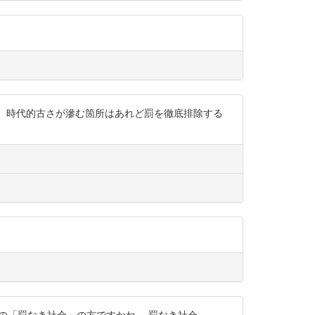
る。時代的古さが滲む箇所はあれど罰を徹底排除する
ーの「罰なき社会」の方ですかね。 罰なき社会