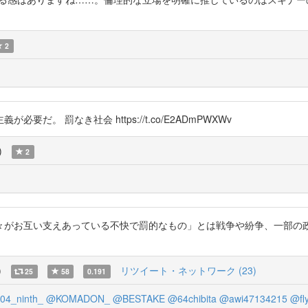
2
。 罰なき社会 https://t.co/E2ADmPWXWv
)
2
々がお互い支えあっている不快で罰的なもの」とは戦争や紛争、一部の
)
リツイート・ネットワーク (23)
25
58
0.191
4_ninth_
@KOMADON_
@BESTAKE
@64chibita
@awi47134215
@fl