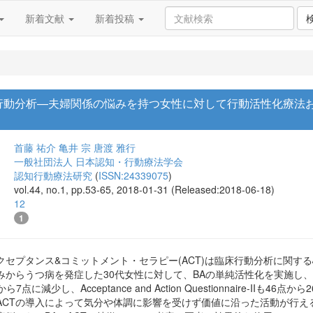
新着文献
新着投稿
行動分析—夫婦関係の悩みを持つ女性に対して行動活性化療法
首藤 祐介
亀井 宗
唐渡 雅行
一般社団法人 日本認知・行動療法学会
認知行動療法研究
(
ISSN:24339075
)
vol.44, no.1, pp.53-65, 2018-01-31 (Released:2018-06-18)
12
1
アクセプタンス&コミットメント・セラピー(ACT)は臨床行動分析に関
からうつ病を発症した30代女性に対して、BAの単純活性化を実施し、そ
が32点から7点に減少し、Acceptance and Action Questionnair
ACTの導入によって気分や体調に影響を受けず価値に沿った活動が行え