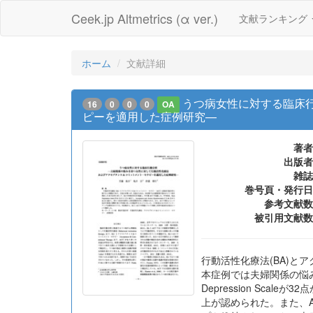
Ceek.jp Altmetrics (α ver.)
文献ランキング
ホーム
文献詳細
うつ病女性に対する臨床
16
0
0
0
OA
ピーを適用した症例研究—
著者
出版者
雑誌
巻号頁・発行日
参考文献数
被引用文献数
行動活性化療法(BA)と
本症例では夫婦関係の悩み
Depression Scale
上が認められた。また、