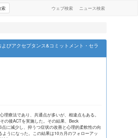
検索
ウェブ検索
ニュース検索
およびアクセプタンス&コミットメント・セラ
する心理療法であり、共通点が多いが、相違点もある。
の後ACTを実施した。その結果、Beck
e-IIも46点から26点に減少し、抑うつ症状の改善と心理的柔軟性の向
るようになった。この結果は10カ月のフォローアッ