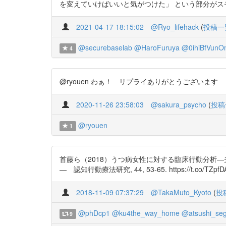
を変えていけばいいと気がつけた」 という部分がスモールステ
2021-04-17 18:15:02
@Ryo_lifehack
(
投稿一
@securebaselab
@HaroFuruya
@0ihiBfVunO
4
@ryouen わぁ！ リプライありがとうございます
2020-11-26 23:58:03
@sakura_psycho
(
投稿
@ryouen
1
首藤ら（2018）うつ病女性に対する臨床行動分析
— 認知行動療法研究, 44, 53-65. https://t.co/TZpf
2018-11-09 07:37:29
@TakaMuto_Kyoto
(
投
@phDcp1
@ku4the_way_home
@atsushi_seg
9