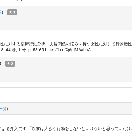
覧
)
3
 うつ病女性に対する臨床行動分析—夫婦関係の悩みを持つ女性に対して行動
 号, p. 53-65 https://t.co/Q6gtMAabaA
)
2
一覧
)
による介入です 「以前は大きな行動をしないといけないと思っていた