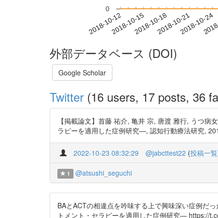
0
2018-10-18
2018-10-21
2018-10-24
2018
2018-10-12
2018-10-15
外部データベース (DOI)
Google Scholar
Twitter
(16 users, 17 posts, 36 fa
【掲載論文】首藤 祐介, 亀井 宗, 唐渡 雅行,
ラピーを適用した症例研究—, 認知行動療法研究, 2018, 44 巻, 1
2022-10-23 08:32:29
@jabcttest22
(
投稿一覧
@atsushi_seguchi
1
BAとACTの相違点を吟味する上で興味深い症例だ
トメント・セラピーを適用した症例研究— https://t.co/T