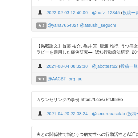
2022-02-03 12:40:00
@herz_12345
(
投稿一
@yana7654321
@atsushi_seguchi
2
【掲載論文】首藤 祐介, 亀井 宗, 唐渡 雅行,
ラピーを適用した症例研究—, 認知行動療法研究, 2018, 44 巻, 1
2021-08-04 08:32:30
@jabcttest22
(
投稿一覧
@AACBT_org_au
1
カウンセリングの事例 https://t.co/GEftJf5iBo
2021-04-20 22:08:24
@securebaselab
(
投稿
夫との関係性で悩むうつ病女性への行動活性とACT