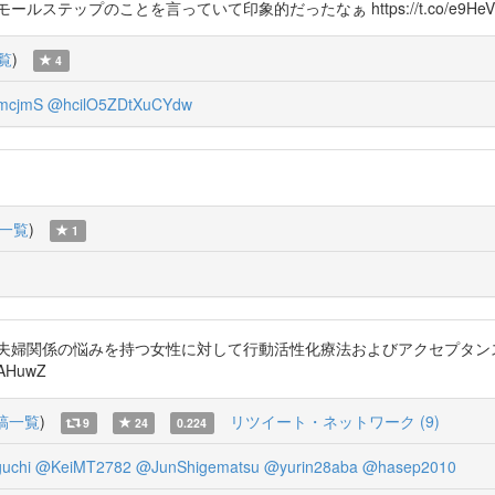
ップのことを言っていて印象的だったなぁ https://t.co/e9HeVv
覧
)
4
mcjmS
@hcilO5ZDtXuCYdw
一覧
)
1
—夫婦関係の悩みを持つ女性に対して行動活性化療法およびアクセプタン
DAHuwZ
稿一覧
)
リツイート・ネットワーク (9)
9
24
0.224
uchi
@KeiMT2782
@JunShigematsu
@yurin28aba
@hasep2010