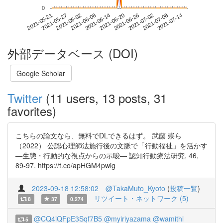
0
2021-07-08
2021-05-21
2021-06-08
2021-06-26
2021-07-14
2021-05-27
2021-06-14
2021-07-02
2021-06-02
2021-06-20
外部データベース (DOI)
Google Scholar
Twitter
(11 users, 13 posts, 31
favorites)
こちらの論文なら、無料でDLできるはず。 武藤 崇ら
（2022） 公認心理師法施行後の文脈で「行動福祉」を活かす
―生態・行動的な視点からの示唆― 認知行動療法研究, 46,
89-97. https://t.co/apHGM4pwig
2023-09-18 12:58:02
@TakaMuto_Kyoto
(
投稿一覧
)
リツイート・ネットワーク (5)
8
37
0.274
@CQ4iQFpE3Sqf7B5
@myiriyazama
@wamithi
5