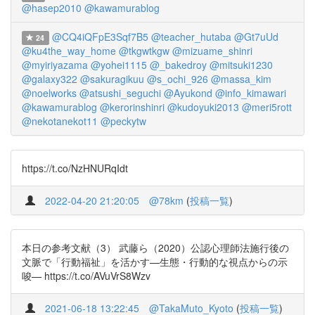
@hasep2010
@kawamurablog
@CQ4iQFpE3Sqf7B5
@teacher_hutaba
@Gt7uUd
24
@ku4the_way_home
@tkgwtkgw
@mizuame_shinri
@myiriyazama
@yohei1115
@_bakedroy
@mitsuki1230
@galaxy322
@sakuragikuu
@s_ochi_926
@massa_kim
@noelworks
@atsushi_seguchi
@Ayukond
@info_kimawari
@kawamurablog
@kerorinshinri
@kudoyuki2013
@meri5rott
@nekotanekot11
@peckytw
https://t.co/NzHNURqIdt
2022-04-20 21:20:05
@78km
(
投稿一覧
)
本日の参考文献（3） 武藤ら（2020）公認心理師法施行後の
文脈で「行動福祉」を活かす—生態・行動的な視点からの示
唆— https://t.co/AVuVrS8Wzv
2021-06-18 13:22:45
@TakaMuto_Kyoto
(
投稿一覧
)