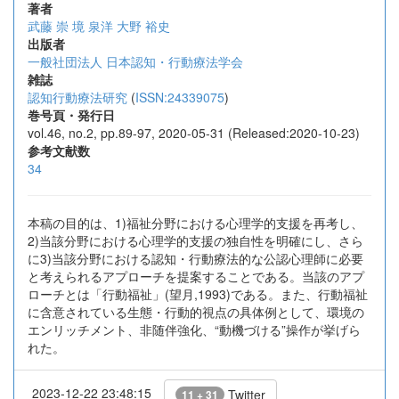
著者
武藤 崇
境 泉洋
大野 裕史
出版者
一般社団法人 日本認知・行動療法学会
雑誌
認知行動療法研究
(
ISSN:24339075
)
巻号頁・発行日
vol.46, no.2, pp.89-97, 2020-05-31 (Released:2020-10-23)
参考文献数
34
本稿の目的は、1)福祉分野における心理学的支援を再考し、
2)当該分野における心理学的支援の独自性を明確にし、さら
に3)当該分野における認知・行動療法的な公認心理師に必要
と考えられるアプローチを提案することである。当該のアプ
ローチとは「行動福祉」(望月,1993)である。また、行動福祉
に含意されている生態・行動的視点の具体例として、環境の
エンリッチメント、非随伴強化、“動機づける”操作が挙げら
れた。
2023-12-22 23:48:15
Twitter
11 + 31