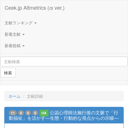
Ceek.jp Altmetrics (α ver.)
文献ランキング
新着文献
新着投稿
検索
ホーム
文献詳細
公認心理師法施行後の文脈で「行
11
0
0
0
OA
動福祉」を活かす―生態・行動的な視点からの示唆―