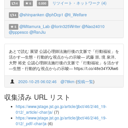
リツイート・ネットワーク (4)
4
6
0.000
@shinpanken
@phDcp1
@ti_Welfare
4
@Mitamura_Lab
@Iorin325Writer
@Nao24010
5
@pppesco
@RsnJiu
あとで読む 展望 公認心理師法施行後の文脈で「行動福祉」を
活かす―生態・行動的な視点からの示唆― 武藤 崇, 境 泉洋,
大野 裕史 公認心理師法施行後の文脈で「行動福祉」を活かす
―生態・行動的な視点からの示唆― https://t.co/48e34YXAw6
2020-10-25 06:02:46
@78km
(
投稿一覧
)
収集済み URL リスト
https://www.jstage.jst.go.jp/article/jjbct/46/2/46_19-
012/_article/-char/ja/
(7)
https://www.jstage.jst.go.jp/article/jjbct/46/2/46_19-
012/_pdf/-char/ja
(6)