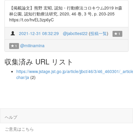
【掲載論文】熊野 宏昭, 認知・行動療法コロキウム2019 in森
林公園, 認知行動療法研究, 2020, 46 巻, 3 号, p. 203-205
https://t.co/hvEL3zp6yC
2021-12-31 08:32:29
@jabcttest22
(
投稿一覧
)
1
@miiinamina
1
収集済み URL リスト
https://www.jstage.jst.go.jp/article/jjbct/46/3/46_460301/_articl
char/ja
(2)
ヘルプ
ご意見はこちら