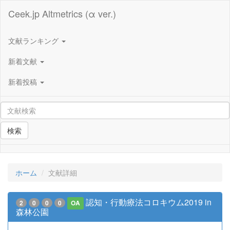
Ceek.jp Altmetrics (α ver.)
文献ランキング
新着文献
新着投稿
検索
ホーム
文献詳細
認知・行動療法コロキウム2019 in
2
0
0
0
OA
森林公園