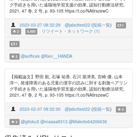
グ手続きを用いた遠隔地学習支援の効果, 認知行動療法研究,
2021, 47 巻, 2 号, p. 93-105 https://t.co/NAtlrszewC
2023-03-27 08:32:29
@jabcttest22
(
投稿一覧
)
1
リツイート・ネットワーク (1)
2
0.000
1
@sofficek
@Ken__HANDA
2
【掲載論文】野田 航, 石塚 祐香, 石川 菜津美, 宮崎 優, 山本
淳一, 発達障害のある児童の漢字の読みに対する刺激ペアリン
グ手続きを用いた遠隔地学習支援の効果, 認知行動療法研究,
2021, 47 巻, 2 号, p. 93-105 https://t.co/NAtlrszewC
2023-02-07 08:32:30
@jabcttest22
(
投稿一覧
)
5
@gitoku3
@maasa8313
@Makoto64206636
3