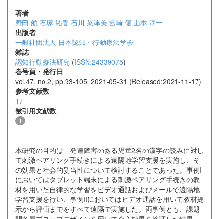
著者
野田 航
石塚 祐香
石川 菜津美
宮崎 優
山本 淳一
出版者
一般社団法人 日本認知・行動療法学会
雑誌
認知行動療法研究
(
ISSN:24339075
)
巻号頁・発行日
vol.47, no.2, pp.93-105, 2021-05-31 (Released:2021-11-17)
参考文献数
17
被引用文献数
1
本研究の目的は、発達障害のある児童2名の漢字の読みに対し
て刺激ペアリング手続きによる遠隔地学習支援を実施し、そ
の効果と社会的妥当性について検討することであった。事例I
においてはタブレット端末による刺激ペアリング手続きの教
材を用いた自律的な学習をビデオ通話およびメールで遠隔地
学習支援を行い、事例IIにおいてはビデオ通話を用いて教材提
示から評価までをすべて遠隔で実施した。両事例とも、課題
間多層プローブデザインを用いて介入効果を検証した結果、