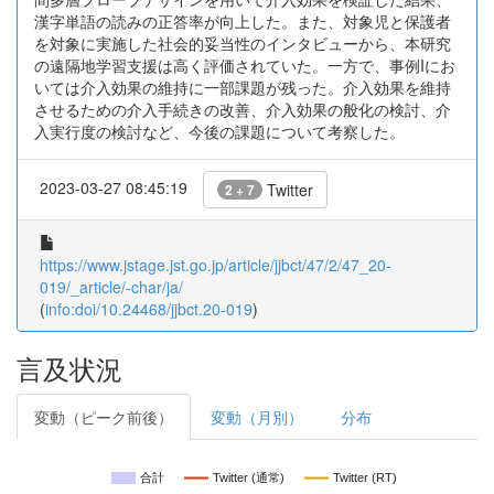
漢字単語の読みの正答率が向上した。また、対象児と保護者
を対象に実施した社会的妥当性のインタビューから、本研究
の遠隔地学習支援は高く評価されていた。一方で、事例Iにお
いては介入効果の維持に一部課題が残った。介入効果を維持
させるための介入手続きの改善、介入効果の般化の検討、介
入実行度の検討など、今後の課題について考察した。
2023-03-27 08:45:19
Twitter
2 + 7
https://www.jstage.jst.go.jp/article/jjbct/47/2/47_20-
019/_article/-char/ja/
(
info:doi/10.24468/jjbct.20-019
)
言及状況
変動（ピーク前後）
変動（月別）
分布
合計
Twitter (通常)
Twitter (RT)