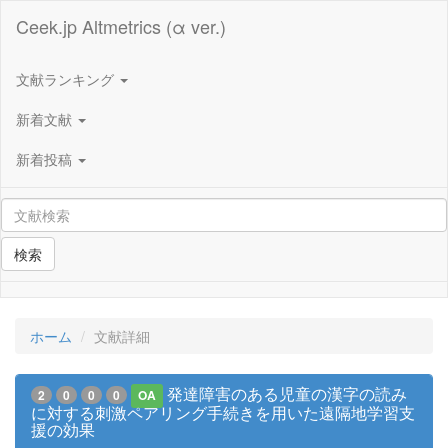
Ceek.jp Altmetrics (α ver.)
文献ランキング
新着文献
新着投稿
検索
ホーム
文献詳細
発達障害のある児童の漢字の読み
2
0
0
0
OA
に対する刺激ペアリング手続きを用いた遠隔地学習支
援の効果