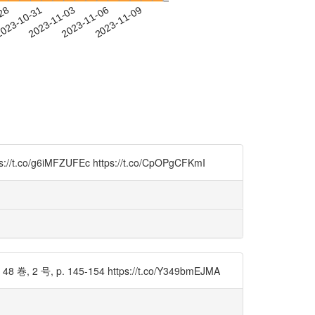
-28
023-10-31
2023-11-03
2023-11-06
2023-11-09
MFZUFEc https://t.co/CpOPgCFKmI
 145-154 https://t.co/Y349bmEJMA