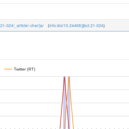
_21-024/_article/-char/ja/
(
info:doi/10.24468/jjbct.21-024
)
Twitter (RT)