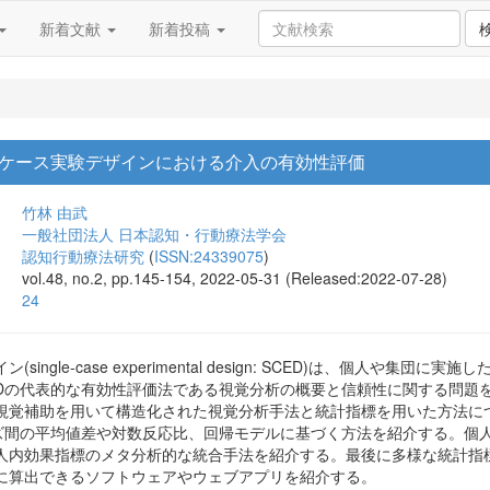
新着文献
新着投稿
ケース実験デザインにおける介入の有効性評価
竹林 由武
一般社団法人 日本認知・行動療法学会
認知行動療法研究
(
ISSN:24339075
)
vol.48, no.2, pp.145-154, 2022-05-31 (Released:2022-07-28)
24
single-case experimental design: SCED)は、個人
EDの代表的な有効性評価法である視覚分析の概要と信頼性に関する問題
視覚補助を用いて構造化された視覚分析手法と統計指標を用いた方法に
ーズ間の平均値差や対数反応比、回帰モデルに基づく方法を紹介する。個
人内効果指標のメタ分析的な統合手法を紹介する。最後に多様な統計指
に算出できるソフトウェアやウェブアプリを紹介する。