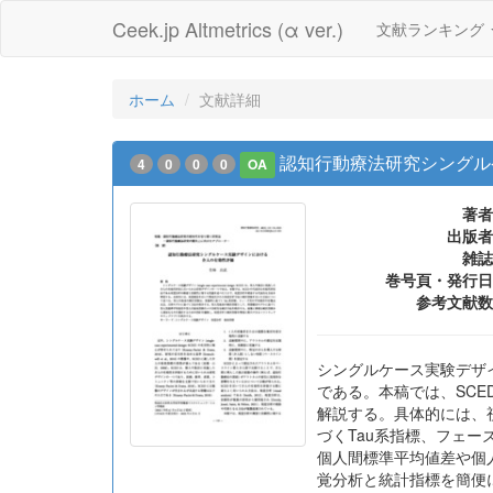
Ceek.jp Altmetrics (α ver.)
文献ランキング
ホーム
文献詳細
認知行動療法研究シングル
4
0
0
0
OA
著者
出版者
雑誌
巻号頁・発行日
参考文献数
シングルケース実験デザイン(
である。本稿では、SC
解説する。具体的には、
づくTau系指標、フェ
個人間標準平均値差や個
覚分析と統計指標を簡便