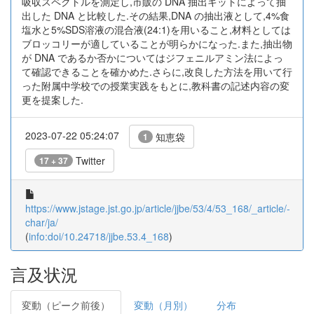
吸収スペクトルを測定し,市販の DNA 抽出キットによって抽
出した DNA と比較した.その結果,DNA の抽出液として,4%食
塩水と5%SDS溶液の混合液(24:1)を用いること,材料としては
ブロッコリーが適していることが明らかになった.また,抽出物
が DNA であるか否かについてはジフェニルアミン法によっ
て確認できることを確かめた.さらに,改良した方法を用いて行
った附属中学校での授業実践をもとに,教科書の記述内容の変
更を提案した.
2023-07-22 05:24:07
知恵袋
1
Twitter
17 + 37
https://www.jstage.jst.go.jp/article/jjbe/53/4/53_168/_article/-
char/ja/
(
info:doi/10.24718/jjbe.53.4_168
)
言及状況
変動（ピーク前後）
変動（月別）
分布