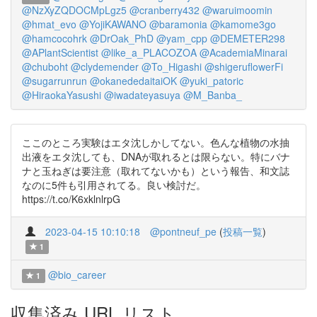
@NzXyZQDOCMpLgz5
@cranberry432
@waruimoomin
@hmat_evo
@YojiKAWANO
@baramonia
@kamome3go
@hamcocohrk
@DrOak_PhD
@yam_cpp
@DEMETER298
@APlantScientist
@like_a_PLACOZOA
@AcademiaMinarai
@chuboht
@clydemender
@To_Higashi
@shigeruflowerFi
@sugarrunrun
@okanededaitaiOK
@yuki_patoric
@HiraokaYasushi
@iwadateyasuya
@M_Banba_
ここのところ実験はエタ沈しかしてない。色んな植物の水抽
出液をエタ沈しても、DNAが取れるとは限らない。特にバナ
ナと玉ねぎは要注意（取れてないかも）という報告、和文誌
なのに5件も引用されてる。良い検討だ。
https://t.co/K6xklnlrpG
2023-04-15 10:10:18
@pontneuf_pe
(
投稿一覧
)
1
@bio_career
1
収集済み URL リスト