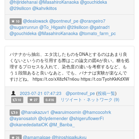
@hijiridehanai
@MasahiroKanaoka
@gouchideka
@29silicon
@kahvikiitos
@dealowack
@pontneuf_pe
@orangeiro7
10
@sugarrunrun
@To_Higashi
@29silicon
@gatnad1
@gouchideka
@MasahiroKanaoka
@tomato_farm_pc
バナナから抽出、エタ沈したものをDNAとするのはあまり良
くないというのを引用する際はこの論文の図4が良い。糖を処
理するプロセスを入れて、染色度の違いを考察するなど、も
う１段階あると良いなあと。でも、バナナは実験が楽なんで
すけどね。 https://t.co/xX8zN7n6ou https://t.co/TyohKkKdXW
2023-07-21 07:47:23
@pontneuf_pe
(
投稿一覧
)
リツイート・ネットワーク (9)
10
27
0.416
@hanakazuv1
@waruimoomin
@hamcocohrk
9
@ayanosatoh
@clydemender
@shigeruflowerFi
@okanededaitaiOK
@M_Banba_
@amamalgae
@hiroshigaikukyu
26