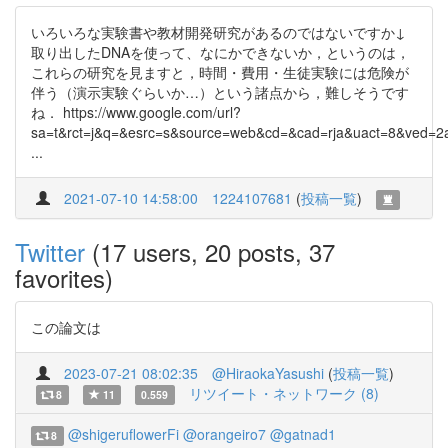
いろいろな実験書や教材開発研究があるのではないですか↓
取り出したDNAを使って、なにかできないか，というのは，
これらの研究を見ますと，時間・費用・生徒実験には危険が
伴う（演示実験ぐらいか…）という諸点から，難しそうです
ね． https://www.google.com/url?
sa=t&rct=j&q=&esrc=s&source=web&cd=&cad=rja&uact=8&ved=2
...
2021-07-10 14:58:00
1224107681
(
投稿一覧
)
Twitter
(17 users, 20 posts, 37
favorites)
この論文は
2023-07-21 08:02:35
@HiraokaYasushi
(
投稿一覧
)
リツイート・ネットワーク (8)
8
11
0.559
@shigeruflowerFi
@orangeiro7
@gatnad1
8