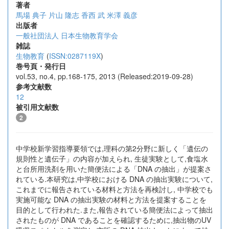
著者
馬場 典子
片山 隆志
香西 武
米澤 義彦
出版者
一般社団法人 日本生物教育学会
雑誌
生物教育
(
ISSN:0287119X
)
巻号頁・発行日
vol.53, no.4, pp.168-175, 2013 (Released:2019-09-28)
参考文献数
12
被引用文献数
2
中学校新学習指導要領では,理科の第2分野に新しく「遺伝の
規則性と遺伝子」の内容が加えられ, 生徒実験として,食塩水
と台所用洗剤を用いた簡便法による「DNA の抽出」が提案さ
れている.本研究は,中学校における DNA の抽出実験について,
これまでに報告されている材料と方法を再検討し, 中学校でも
実施可能な DNA の抽出実験の材料と方法を提案することを
目的として行われた.また,報告されている簡便法によって抽出
されたものが DNA であることを確認するために,抽出物のUV