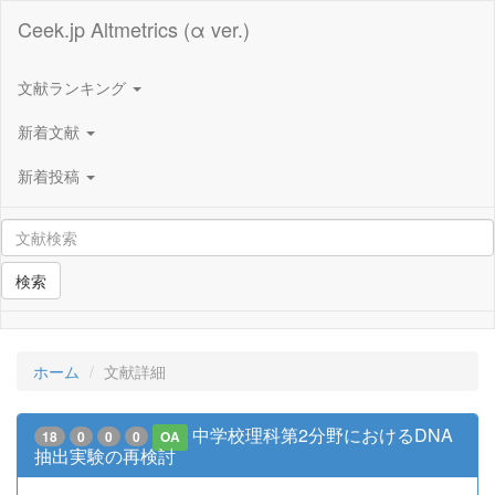
Ceek.jp Altmetrics (α ver.)
文献ランキング
新着文献
新着投稿
検索
ホーム
文献詳細
中学校理科第2分野におけるDNA
18
0
0
0
OA
抽出実験の再検討