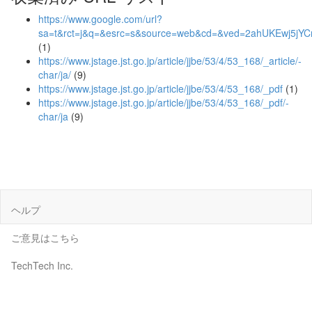
https://www.google.com/url?
sa=t&rct=j&q=&esrc=s&source=web&cd=&ved=2ahUKEwj5j
(1)
https://www.jstage.jst.go.jp/article/jjbe/53/4/53_168/_article/-
char/ja/
(9)
https://www.jstage.jst.go.jp/article/jjbe/53/4/53_168/_pdf
(1)
https://www.jstage.jst.go.jp/article/jjbe/53/4/53_168/_pdf/-
char/ja
(9)
ヘルプ
ご意見はこちら
TechTech Inc.