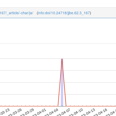
167/_article/-char/ja/
(
info:doi/10.24718/jjbe.62.3_167
)
2023-04-13
2023-04-16
2023-04
-03-23
2
2023-03-26
2023-03-29
2023-04-01
2023-04-04
2023-04-07
2023-04-10