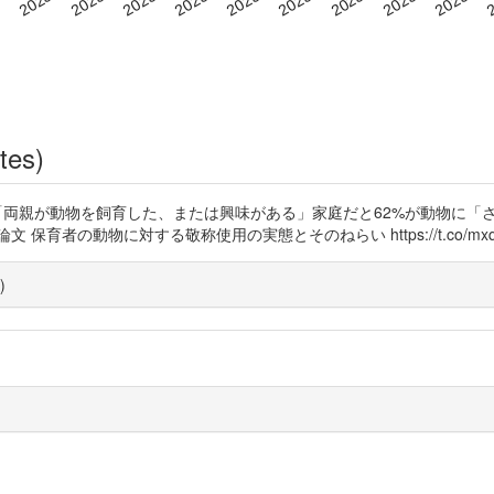
tes)
ますが 「両親が動物を飼育した、または興味がある」家庭だと62%が動物に
者の動物に対する敬称使用の実態とそのねらい https://t.co/mxq5z
)