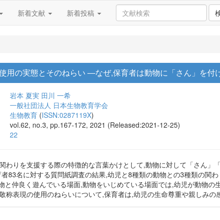
新着文献
新着投稿
使用の実態とそのねらい ―なぜ,保育者は動物に「さん」を付
岩本 夏実
田川 一希
一般社団法人 日本生物教育学会
生物教育
(
ISSN:0287119X
)
vol.62, no.3, pp.167-172, 2021 (Released:2021-12-25)
22
の関わりを支援する際の特徴的な言葉かけとして,動物に対して「さん」
育者83名に対する質問紙調査の結果,幼児と8種類の動物との3種類の関
が動物と仲良く遊んでいる場面,動物をいじめている場面では,幼児が動物
敬称表現の使用のねらいについて,保育者は,幼児の生命尊重や親しみの