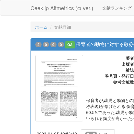
Ceek.jp Altmetrics (α ver.)
文献ランキング
ホーム
文献詳細
保育者の動物に対する敬称
2
0
0
0
OA
著者
出版者
雑誌
巻号頁・発行日
参考文献数
保育者が,幼児と動物と
称表現)が挙げられる.保
60.5%であった.幼児
いられる頻度が高かった.
2023-04-05 19:56:12