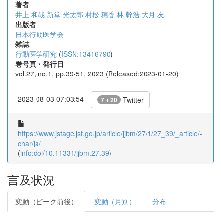
著者
井上 和哉
新堂 光太郎
村松 穂香
林 幹浩
大月 友
出版者
日本行動医学会
雑誌
行動医学研究
(
ISSN:13416790
)
巻号頁・発行日
vol.27, no.1, pp.39-51, 2023 (Released:2023-01-20)
2023-08-03 07:03:54
Twitter
7 + 20
https://www.jstage.jst.go.jp/article/jjbm/27/1/27_39/_article/-
char/ja/
(
info:doi/10.11331/jjbm.27.39
)
言及状況
変動（ピーク前後）
変動（月別）
分布