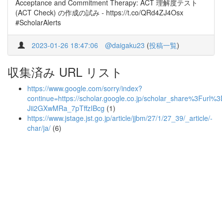
Acceptance and Commitment Therapy: ACT 理解度テスト
(ACT Check) の作成の試み - https://t.co/QRd4ZJ4Osx
#ScholarAlerts
2023-01-26 18:47:06
@daigaku23
(
投稿一覧
)
収集済み URL リスト
https://www.google.com/sorry/index?
continue=https://scholar.google.co.jp/scholar_share%3
Jii2GXwMRa_7pTffzIBcg
(1)
https://www.jstage.jst.go.jp/article/jjbm/27/1/27_39/_article/-
char/ja/
(6)