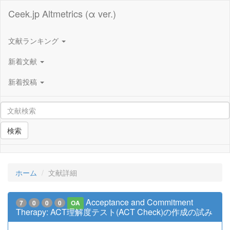
Ceek.jp Altmetrics (α ver.)
文献ランキング
新着文献
新着投稿
検索
ホーム
文献詳細
Acceptance and Commitment
7
0
0
0
OA
Therapy: ACT理解度テスト(ACT Check)の作成の試み