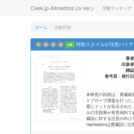
Ceek.jp Altmetrics (α ver.)
文献ランキング
ホーム
文献詳細
対処スタイルが注意バイアス
2
0
0
0
OA
著者
出版者
雑誌
巻号頁・発行日
本研究の目的は、脅威刺
トプローブ課題を行った。
置にドットが呈示された
ルの主効果が有意傾向で
威語に対する注意の向け方
repressorsは脅