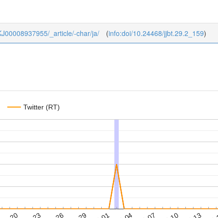
9_KJ00008937955/_article/-char/ja/
(
info:doi/10.24468/jjbt.29.2_159
)
Twitter (RT)