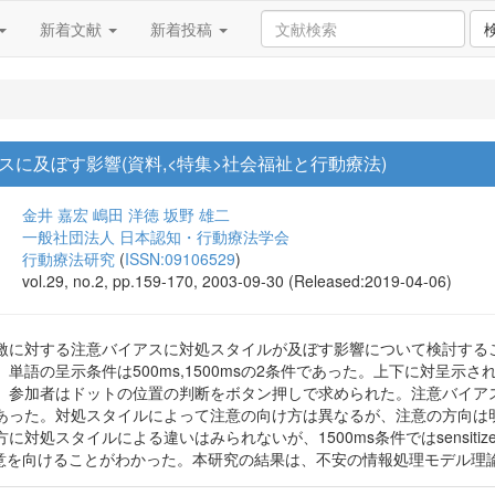
新着文献
新着投稿
に及ぼす影響(資料,<特集>社会福祉と行動療法)
金井 嘉宏
嶋田 洋徳
坂野 雄二
一般社団法人 日本認知・行動療法学会
行動療法研究
(
ISSN:09106529
)
vol.29, no.2, pp.159-170, 2003-09-30 (Released:2019-04-06)
激に対する注意バイアスに対処スタイルが及ぼす影響について検討する
単語の呈示条件は500ms,1500msの2条件であった。上下に対呈
。参加者はドットの位置の判断をボタン押しで求められた。注意バイア
あった。対処スタイルによって注意の向け方は異なるが、注意の方向は明
に対処スタイルによる違いはみられないが、1500ms条件ではsensiti
威語に注意を向けることがわかった。本研究の結果は、不安の情報処理モデル