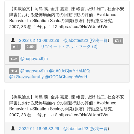
【掲載論文】岡島 義, 金井 嘉宏, 陳 峻雲, 坂野 雄二, 社会不安
障害における恐怖場面内での回避行動の評価 : Avoidance
Behavior In-Situation Scaleの開発(原著), 行動療法研究,
2007, 33 巻, 1 号, p. 1-12 https://t.co/0NuWUqnGWs
2022-02-13 08:32:29
@jabcttest22
(
投稿一覧
)
1
リツイート・ネットワーク (2)
4
0.354
@nagoya49jm
2
@nagoya49jm
@oA0JxCjarYHMJ2Q
4
@12kazuyafurutty
@GCCAChangeWorld
【掲載論文】岡島 義, 金井 嘉宏, 陳 峻雲, 坂野 雄二, 社会不安
障害における恐怖場面内での回避行動の評価 : Avoidance
Behavior In-Situation Scaleの開発(原著), 行動療法研究,
2007, 33 巻, 1 号, p. 1-12 https://t.co/0NuWUqnGWs
2022-01-18 08:32:29
@jabcttest22
(
投稿一覧
)