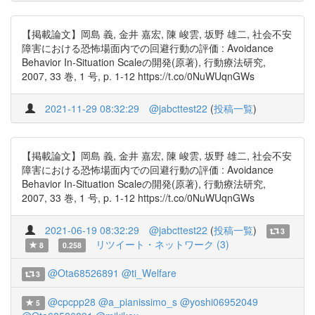
【掲載論文】岡島 義, 金井 嘉宏, 陳 峻雲, 坂野 雄二, 社会不安
障害における恐怖場面内での回避行動の評価 : Avoidance
Behavior In-Situation Scaleの開発(原著), 行動療法研究,
2007, 33 巻, 1 号, p. 1-12 https://t.co/0NuWUqnGWs
2021-11-29 08:32:29
@jabcttest22
(
投稿一覧
)
【掲載論文】岡島 義, 金井 嘉宏, 陳 峻雲, 坂野 雄二, 社会不安
障害における恐怖場面内での回避行動の評価 : Avoidance
Behavior In-Situation Scaleの開発(原著), 行動療法研究,
2007, 33 巻, 1 号, p. 1-12 https://t.co/0NuWUqnGWs
2021-06-19 08:32:29
@jabcttest22
(
投稿一覧
)
3
リツイート・ネットワーク (3)
8
0.258
@Ota68526891
@ti_Welfare
3
@cpcpp28
@a_pianissimo_s
@yoshi06952049
5