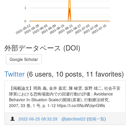
1
0
2021-07-09
2021-05-22
2021-06-09
2021-06-27
2021-07-15
2021-05-28
2021-06-15
2021-07-03
2021-06-03
2021-06-21
外部データベース (DOI)
Google Scholar
Twitter
(6 users, 10 posts, 11 favorites)
【掲載論文】岡島 義, 金井 嘉宏, 陳 峻雲, 坂野 雄二, 社会不安
障害における恐怖場面内での回避行動の評価 : Avoidance
Behavior In-Situation Scaleの開発(原著), 行動療法研究,
2007, 33 巻, 1 号, p. 1-12 https://t.co/0NuWUqnGWs
2022-06-25 08:32:29
@jabcttest22
(
投稿一覧
)