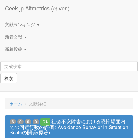
Ceek.jp Altmetrics (α ver.)
文献ランキング
新着文献
新着投稿
検索
ホーム
文献詳細
社会不安障害における恐怖場面内
6
0
0
0
OA
での回避行動の評価 : Avoidance Behavior In-Situation
Scaleの開発(原著)