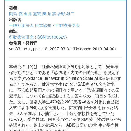
著者
岡島 義
金井 嘉宏
陳 峻雲
坂野 雄二
出版者
一般社団法人 日本認知・行動療法学会
雑誌
行動療法研究
(
ISSN:09106529
)
巻号頁・発行日
vol.33, no.1, pp.1-12, 2007-03-31 (Released:2019-04-06)
本研究の目的は、社会不安障害(SAD)を対象として、安全確
保行動のひとつである「恐怖場面内での回避行動」を測定す
る尺度(Avoidance Behavior In-Situation Scale:ABIS)を作成す
ることであった。健常大学生121名とSAD患者10名を対象
に、不安喚起場面とその場面内で用いる「恐怖場面内での回
避行動」について自由記述による回答を求め、項目を作成し
た。次に、健常大学生470名とSAD患者46名を対象に自己記
入式によるABI尺度を実施した。探索的因子分析を行った結
果、2因子28項目が抽出され、十分な信頼性を有していた
(α=.90)。妥当性は、内容妥当性と基準関連妥当性の観点から
確認された。以上の結果から、ABISは高い信頼1生と妥当性
を有することが明らかにされた。