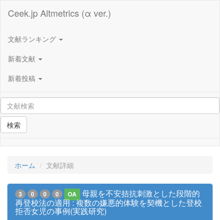
Ceek.jp Altmetrics (α ver.)
文献ランキング
新着文献
新着投稿
検索
ホーム
文献詳細
母親を不安拮抗刺激とした段階的
3
0
0
0
OA
再登校法の適用 : 複数の嫌悪的体験を契機とした登校
拒否女児の事例(実践研究)