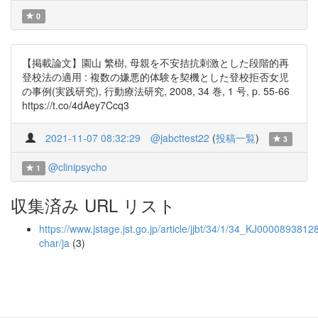
0
【掲載論文】園山 繁樹, 母親を不安拮抗刺激とした段階的再
登校法の適用 : 複数の嫌悪的体験を契機とした登校拒否女児
の事例(実践研究), 行動療法研究, 2008, 34 巻, 1 号, p. 55-66
https://t.co/4dAey7Ccq3
2021-11-07 08:32:29
@jabcttest22
(
投稿一覧
)
3
@clinipsycho
1
収集済み URL リスト
https://www.jstage.jst.go.jp/article/jjbt/34/1/34_KJ00008938128/
char/ja
(3)