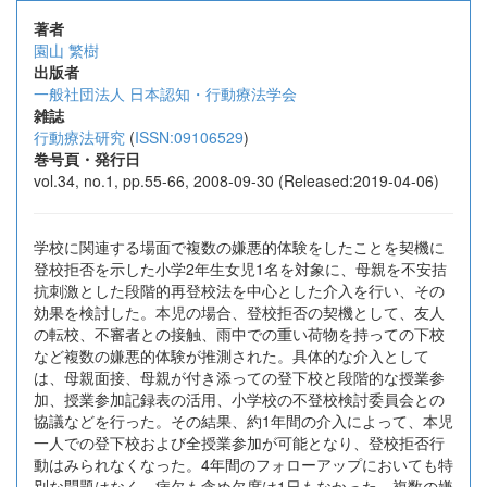
著者
園山 繁樹
出版者
一般社団法人 日本認知・行動療法学会
雑誌
行動療法研究
(
ISSN:09106529
)
巻号頁・発行日
vol.34, no.1, pp.55-66, 2008-09-30 (Released:2019-04-06)
学校に関連する場面で複数の嫌悪的体験をしたことを契機に
登校拒否を示した小学2年生女児1名を対象に、母親を不安拮
抗刺激とした段階的再登校法を中心とした介入を行い、その
効果を検討した。本児の場合、登校拒否の契機として、友人
の転校、不審者との接触、雨中での重い荷物を持っての下校
など複数の嫌悪的体験が推測された。具体的な介入として
は、母親面接、母親が付き添っての登下校と段階的な授業参
加、授業参加記録表の活用、小学校の不登校検討委員会との
協議などを行った。その結果、約1年間の介入によって、本児
一人での登下校および全授業参加が可能となり、登校拒否行
動はみられなくなった。4年間のフォローアップにおいても特
別な問題はなく、病欠も含め欠席は1日もなかった。複数の嫌