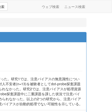
検索
ウェブ検索
ニュース検索
行った。研究1では、注意バイアスの無意識性につい
者(n=13)を被験者としてdot-probe探査課題
られなかった。研究2では、注意バイアスが処理資源
-probe探査課題中に二重課題を課した状況で注意バイ
められなかった。以上の2つの研究から、注意バイア
意バイアスが自動的処理でない可能性を示している。