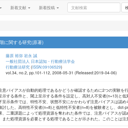
新着文献
新着投稿
階に関する研究(原著)
藤原 裕弥
岩永 誠
一般社団法人 日本認知・行動療法学会
行動療法研究
(
ISSN:09106529
)
vol.34, no.2, pp.101-112, 2008-05-31 (Released:2019-04-06)
注意バイアスが自動的処理であるかどうか確認するために2つの実験を
する条件と、閾上呈示する条件を設定し、高対人不安者(n=13)と低対人不安
下呈示条件では、特性不安、状態不安にかかわらず注意バイアスは認め
した。高特性不安者(n=8)と低特性不安者(n=8)を被験者とし、dot
果、二重課題によって処理資源を奪われた条件では、注意バイアスが認
、また処理資源を必要とする処理であることが示された。このことは注