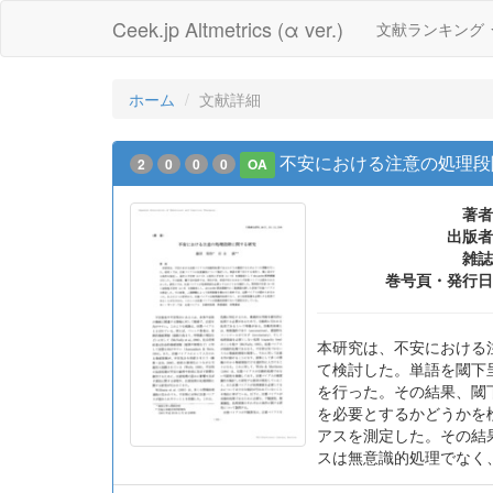
Ceek.jp Altmetrics (α ver.)
文献ランキング
ホーム
文献詳細
不安における注意の処理段
2
0
0
0
OA
著者
出版者
雑誌
巻号頁・発行日
本研究は、不安における
て検討した。単語を閾下呈示
を行った。その結果、閾
を必要とするかどうかを検討
アスを測定した。その結
スは無意識的処理でなく