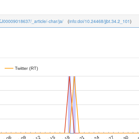
4_KJ00009018637/_article/-char/ja/
(
info:doi/10.24468/jjbt.34.2_101
)
Twitter (RT)