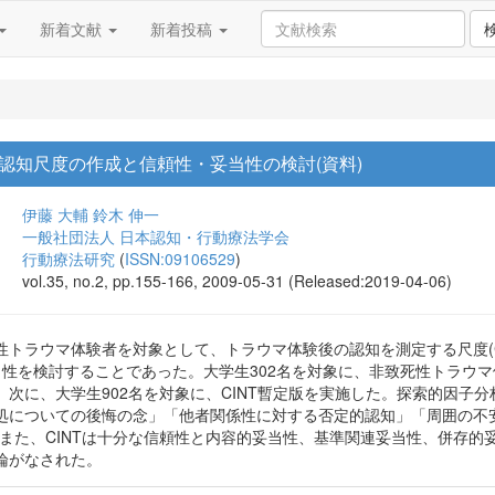
新着文献
新着投稿
認知尺度の作成と信頼性・妥当性の検討(資料)
伊藤 大輔
鈴木 伸一
一般社団法人 日本認知・行動療法学会
行動療法研究
(
ISSN:09106529
)
vol.35, no.2, pp.155-166, 2009-05-31 (Released:2019-04-06)
マ体験者を対象として、トラウマ体験後の認知を測定する尺度(CognitionsInve
当性を検討することであった。大学生302名を対象に、非致死性トラウ
。次に、大学生902名を対象に、CINT暫定版を実施した。探索的因子
処についての後悔の念」「他者関係性に対する否定的認知」「周囲の不安
。また、CINTは十分な信頼性と内容的妥当性、基準関連妥当性、併存的
論がなされた。