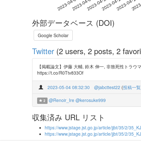
2023-04-12
2023-04-15
2023-04-18
2023
2023-04-06
2023-04-09
外部データベース (DOI)
Google Scholar
Twitter
(2 users, 2 posts, 2 favori
【掲載論文】伊藤 大輔, 鈴木 伸一, 非致死性トラウマ体験後
https://t.co/R0Ttv833Of
2023-05-04 08:32:30
@jabcttest22
(
投稿一覧
@Renoir_Ire
@kerosuke999
2
収集済み URL リスト
https://www.jstage.jst.go.jp/article/jjbt/35/2/35
https://www.jstage.jst.go.jp/article/jjbt/35/2/35_