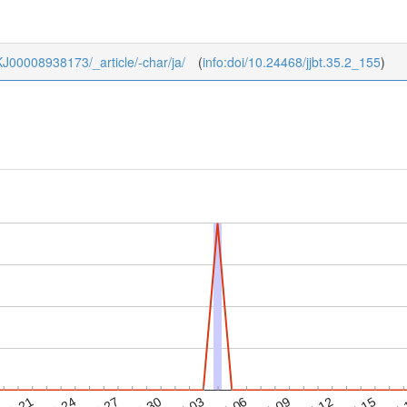
5_KJ00008938173/_article/-char/ja/
(
info:doi/10.24468/jjbt.35.2_155
)