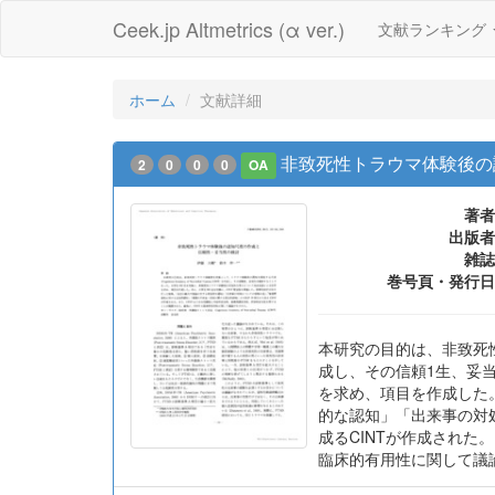
Ceek.jp Altmetrics (α ver.)
文献ランキング
ホーム
文献詳細
非致死性トラウマ体験後の
2
0
0
0
OA
著者
出版者
雑誌
巻号頁・発行日
本研究の目的は、非致死性トラウ
成し、その信頼1生、妥
を求め、項目を作成した
的な認知」「出来事の対
成るCINTが作成された
臨床的有用性に関して議