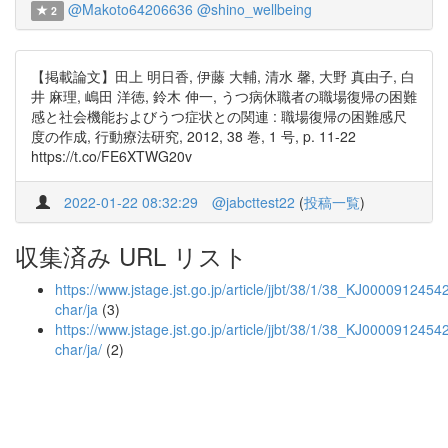
@Makoto64206636
@shino_wellbeing
2
【掲載論文】田上 明日香, 伊藤 大輔, 清水 馨, 大野 真由子, 白
井 麻理, 嶋田 洋徳, 鈴木 伸一, うつ病休職者の職場復帰の困難
感と社会機能およびうつ症状との関連 : 職場復帰の困難感尺
度の作成, 行動療法研究, 2012, 38 巻, 1 号, p. 11-22
https://t.co/FE6XTWG20v
2022-01-22 08:32:29
@jabcttest22
(
投稿一覧
)
収集済み URL リスト
https://www.jstage.jst.go.jp/article/jjbt/38/1/38_KJ00009124542/
char/ja
(3)
https://www.jstage.jst.go.jp/article/jjbt/38/1/38_KJ00009124542/
char/ja/
(2)