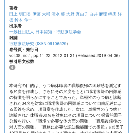
著者
田上 明日香
伊藤 大輔
清水 馨
大野 真由子
白井 麻理
嶋田 洋
徳
鈴木 伸一
出版者
一般社団法人 日本認知・行動療法学会
雑誌
行動療法研究
(
ISSN:09106529
)
巻号頁・発行日
vol.38, no.1, pp.11-22, 2012-01-31 (Released:2019-04-06)
被引用文献数
6
本研究の目的は、うつ病休職者の職場復帰の困難感を測定す
る尺度を作成し、さらにその尺度をもとに職場復帰の困難感
の特徴を明らかにすることであった。単極性のうつ病と診断
された34名を対象に職場復帰の困難感について自由記述によ
る回答を求め、項目案を作成した。次に、単極性のうつ病と
診断された休職者60名を対象にその項目について探索的因子
分析を行い、「職場で必要な体力面の困難」「職場復帰後の
対人面の困難」「職務に必要な認知機能面での困難」の3因子
10項目から構成されることが示され、十分な信頼性と内容的