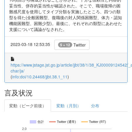
妥当性、併存的妥当性が確認された。そこで、職場復帰の困
難感尺度を使用してタイプ分類を実施したところ、四つの類
型を得た(全般困難型、復職後の対人関係困難型、体力・認知
機能困難型、困難少型)。最後に、それぞれの類型にあわせた
支援について議論がなされた。
2023-03-18 12:53:35
Twitter
5 + 12
https://www.jstage.jst.go.jp/article/jjbt/38/1/38_KJ00009124542/_ar
char/ja/
(
info:doi/10.24468/jjbt.38.1_11
)
言及状況
変動（ピーク前後）
変動（月別）
分布
合計
Twitter (通常)
Twitter (RT)
2.0