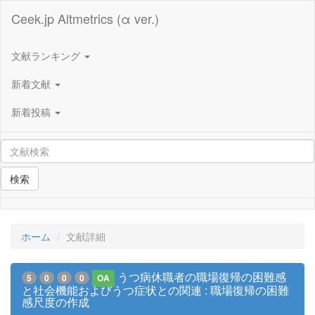
Ceek.jp Altmetrics (α ver.)
文献ランキング
新着文献
新着投稿
検索
ホーム
文献詳細
うつ病休職者の職場復帰の困難感
5
0
0
0
OA
と社会機能およびうつ症状との関連 : 職場復帰の困難
感尺度の作成