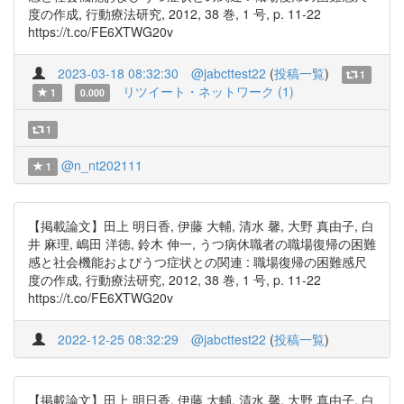
度の作成, 行動療法研究, 2012, 38 巻, 1 号, p. 11-22
https://t.co/FE6XTWG20v
2023-03-18 08:32:30
@jabcttest22
(
投稿一覧
)
1
リツイート・ネットワーク (1)
1
0.000
1
@n_nt202111
1
【掲載論文】田上 明日香, 伊藤 大輔, 清水 馨, 大野 真由子, 白
井 麻理, 嶋田 洋徳, 鈴木 伸一, うつ病休職者の職場復帰の困難
感と社会機能およびうつ症状との関連 : 職場復帰の困難感尺
度の作成, 行動療法研究, 2012, 38 巻, 1 号, p. 11-22
https://t.co/FE6XTWG20v
2022-12-25 08:32:29
@jabcttest22
(
投稿一覧
)
【掲載論文】田上 明日香, 伊藤 大輔, 清水 馨, 大野 真由子, 白