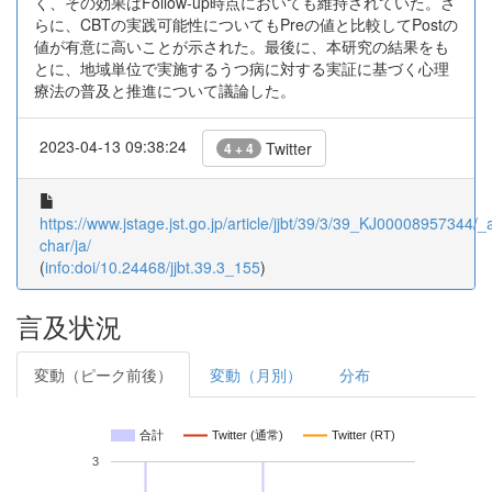
く、その効果はFollow-up時点においても維持されていた。さ
らに、CBTの実践可能性についてもPreの値と比較してPostの
値が有意に高いことが示された。最後に、本研究の結果をも
とに、地域単位で実施するうつ病に対する実証に基づく心理
療法の普及と推進について議論した。
2023-04-13 09:38:24
Twitter
4 + 4
https://www.jstage.jst.go.jp/article/jjbt/39/3/39_KJ00008957344/_ar
char/ja/
(
info:doi/10.24468/jjbt.39.3_155
)
言及状況
変動（ピーク前後）
変動（月別）
分布
合計
Twitter (通常)
Twitter (RT)
3