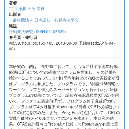
著者
古川 洋和
大沼 泰枝
出版者
一般社団法人 日本認知・行動療法学会
雑誌
行動療法研究
(
ISSN:09106529
)
巻号頁・発行日
vol.39, no.3, pp.155-163, 2013-09-30 (Released:2019-04-
06)
本研究の目的は、長野県において、うつ病に対する認知行動
療法(CBT)についての研修プログラムを実施し、その効果を
検討することであった。21名(平均年齢35.57歳)の実践家が研
修プログラムに参加した。プログラムでは、6回(計18時間)の
ワークショップと個別のスーパービジョンが行われた。研修
プログラムの効果については、認知療法認識尺度(CTAS)を用
いて、プログラム実施前(Pre)、プログラム終了直後(Post)、
プログラム終了4ヵ月後(Follow-up)の3時点でCBTの知識につ
いての評定を求めた。また、PreとPost時点において、CBTの
実践可能性(0〜100)についての評定を求めた。本研究の結
果、CTAS合計得点はPreの値と比較してPostの値が有意に高