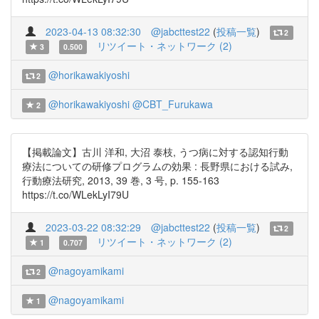
2023-04-13 08:32:30
@jabcttest22
(
投稿一覧
)
2
リツイート・ネットワーク (2)
3
0.500
@horikawakiyoshi
2
@horikawakiyoshi
@CBT_Furukawa
2
【掲載論文】古川 洋和, 大沼 泰枝, うつ病に対する認知行動
療法についての研修プログラムの効果 : 長野県における試み,
行動療法研究, 2013, 39 巻, 3 号, p. 155-163
https://t.co/WLekLyI79U
2023-03-22 08:32:29
@jabcttest22
(
投稿一覧
)
2
リツイート・ネットワーク (2)
1
0.707
@nagoyamikami
2
@nagoyamikami
1