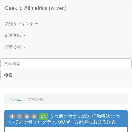
Ceek.jp Altmetrics (α ver.)
文献ランキング
新着文献
新着投稿
検索
ホーム
文献詳細
うつ病に対する認知行動療法につ
4
0
0
0
OA
いての研修プログラムの効果 : 長野県における試み