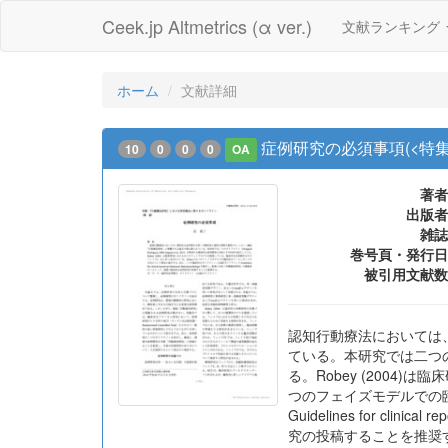
Ceek.jp Altmetrics (α ver.)
文献ランキング
ホーム
文献詳細
症例研究の必須事項(<特
10
0
0
0
OA
著者
出版者
雑誌
巻号頁・発行日
被引用文献数
認知行動療法においては
ている。本研究では二つのガイド
る。Robey (2004
つのフェイズモデルでの
Guidelines for cl
究の投稿することを推奨