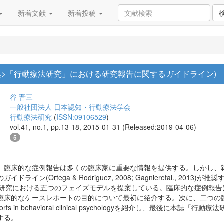
新着文献
新着投稿
集>「行動療法研究」における研究報告に関するガイドライン)
谷 晋三
一般社団法人 日本認知・行動療法学会
行動療法研究
(
ISSN:09106529
)
vol.41, no.1, pp.13-18, 2015-01-31 (Released:2019-04-06)
5
、臨床的な症例報告は多くの臨床家に重要な情報を提供する。しかし、
ライン(Ortega & Rodriguez, 2008; Gagnieretal., 
)は臨床研究における五つのフェイズモデルを提案している。臨床的な症例報告は
臨床的なケースレポートの目的について最初に紹介する。次に、二つの臨
inical reports in behavioral clinical psychologyを紹
する。