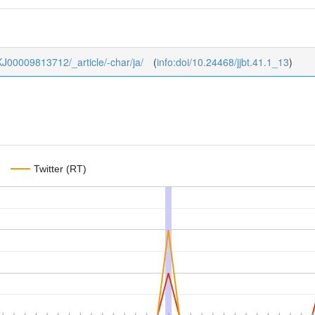
1_KJ00009813712/_article/-char/ja/
(
info:doi/10.24468/jjbt.41.1_13
)
Twitter (RT)