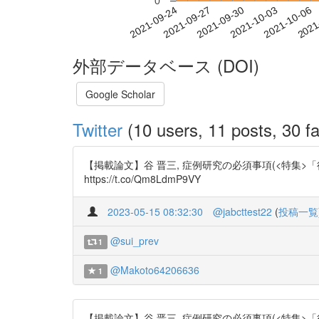
0
2021-09-30
2021-10-03
2021-10-06
2021
2021-09-24
2021-09-27
外部データベース (DOI)
Google Scholar
Twitter
(10 users, 11 posts, 30 fa
【掲載論文】谷 晋三, 症例研究の必須事項(<特集>「行動療
https://t.co/Qm8LdmP9VY
2023-05-15 08:32:30
@jabcttest22
(
投稿一覧
@sui_prev
1
@Makoto64206636
1
【掲載論文】谷 晋三, 症例研究の必須事項(<特集>「行動療