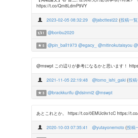
https://t.co/Qm8LdmP9VY
2023-02-05 08:32:29
@jabcttest22
(
投稿一覧
@bonbu2020
1
@pin_ball1973
@egacy_
@mitinokutaisyou
@
5
@mswpt この辺りが参考になるかと思います！ https://t.co/8
2021-11-05 22:19:48
@tomo_ishi_gaki
(
投稿
@brackkurifu
@dsinmi2
@mswpt
3
あとこれとか。 https://t.co/0EMUc9x1cC https://t.co
2020-10-03 07:35:41
@yutayonemoto
(
投稿