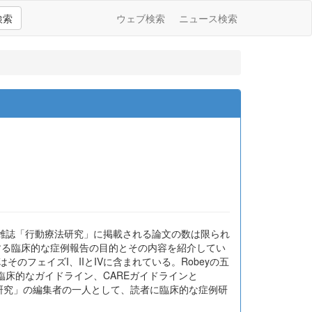
検索
ウェブ検索
ニュース検索
雑誌「行動療法研究」に掲載される論文の数は限られ
2013)が推奨する臨床的な症例報告の目的とその内容を紹介してい
そのフェイズI、IIとIVに含まれている。Robeyの五
床的なガイドライン、CAREガイドラインと
介し、最後に本誌「行動療法研究」の編集者の一人として、読者に臨床的な症例研