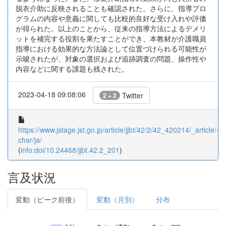
脱衣介助に反映されることも確認された。さらに、指導プロ
グラムの内容や意義に関しても比較的良好な受け入れや評価
が得られた。以上のことから、従来の指導方法によるデメリ
ットを補完する役割を果たすことができ、本教材が介護職員
指導における効果的な方法論として位置づけられる可能性が
示唆されたが、対象の選択および追跡調査の問題、操作性や
内容などに関する課題も残された。
2023-04-18 09:08:06
Twitter
2 + 2
https://www.jstage.jst.go.jp/article/jjbt/42/2/42_420214/_article/-
char/ja/
(
info:doi/10.24468/jjbt.42.2_201
)
言及状況
変動（ピーク前後）
変動（月別）
分布