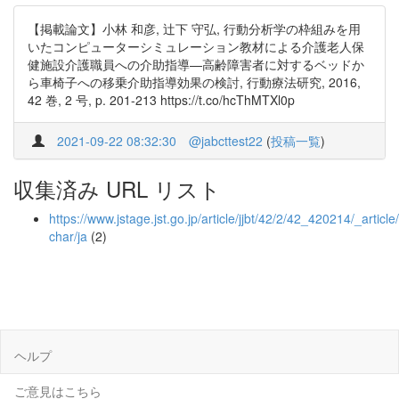
【掲載論文】小林 和彦, 辻下 守弘, 行動分析学の枠組みを用
いたコンピューターシミュレーション教材による介護老人保
健施設介護職員への介助指導—高齢障害者に対するベッドか
ら車椅子への移乗介助指導効果の検討, 行動療法研究, 2016,
42 巻, 2 号, p. 201-213 https://t.co/hcThMTXl0p
2021-09-22 08:32:30
@jabcttest22
(
投稿一覧
)
収集済み URL リスト
https://www.jstage.jst.go.jp/article/jjbt/42/2/42_420214/_article/
char/ja
(2)
ヘルプ
ご意見はこちら