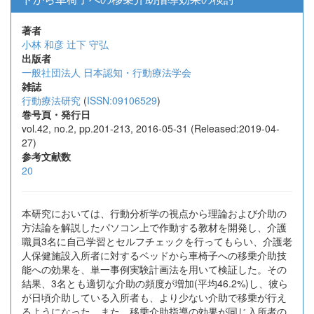
著者
小林 和彦
辻下 守弘
出版者
一般社団法人 日本認知・行動療法学会
雑誌
行動療法研究
(
ISSN:09106529
)
巻号頁・発行日
vol.42, no.2, pp.201-213, 2016-05-31 (Released:2019-04-
27)
参考文献数
20
本研究においては、行動分析学の視点から理論および介助の
方法論を解説したパソコン上で作動する教材を開発し、介護
職員3名に自己学習とセルフチェックを行ってもらい、介護老
人保健施設入所者に対するベッドから車椅子への移乗介助技
能への効果を、単一事例実験計画法を用いて検証した。その
結果、3名とも適切な介助の頻度が増加(平均46.2%)し、彼ら
が日頃介助している入所者も、より少ない介助で移乗が行え
るようになった。また、移乗介助指導の効果が同じ入所者の