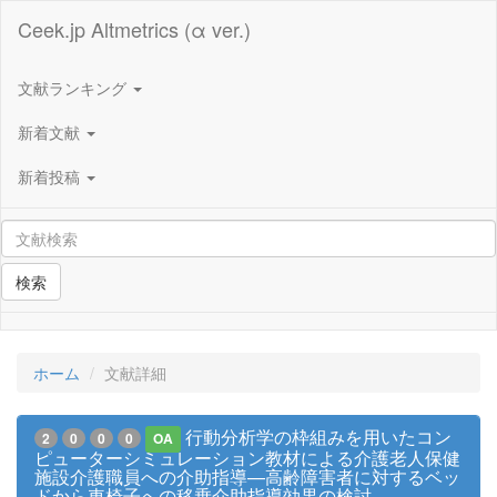
Ceek.jp Altmetrics (α ver.)
文献ランキング
新着文献
新着投稿
検索
ホーム
文献詳細
行動分析学の枠組みを用いたコン
2
0
0
0
OA
ピューターシミュレーション教材による介護老人保健
施設介護職員への介助指導—高齢障害者に対するベッ
ドから車椅子への移乗介助指導効果の検討