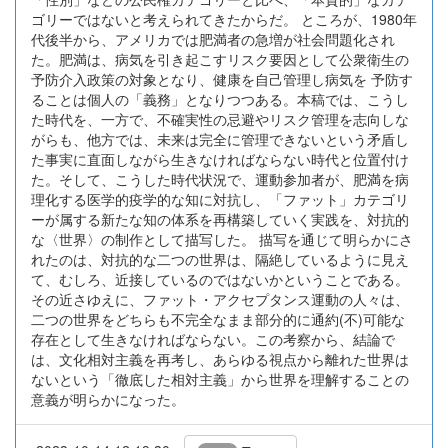
ゴリーではないと考えられてきたからだ。 ところが、1980年
代後半から、アメリカでは肥満者の急増が社会問題化され
た。肥満は、病気を引き起こすリスク要因として公衆衛生の
予防介入政策の対象となり、健康を自己管理し病気を 予防す
ることは個人の「義務」となりつつある。本稿では、こうし
た時代を、一方で、不確実性の忌避やリスク管理を志向しな
がらも、他方では、未来は完全に管理できないという矛盾し
た事実に直面しながら生きなければならない時代と位置付け
た。そして、こうした時代状況で、運動参加者が、肥満を病
理化する医学的疫学的な知に対抗し、「ファット」カテゴリ
ーが属する新たな知の体系を再構築していく実践を、対抗的
な〈世界〉の制作として描写した。 描写を通じて明らかにさ
れたのは、対抗的な二つの世界は、隔絶しているように見え
て、むしろ、近接しているのではないかということである。
その近さゆえに、ファット・アクセプタンス運動の人々は、
二つの世界をどちらも不完全なまま部分的に通約(不)可能な
存在として生きなければならない。この考察から、結論で
は、文化相対主義を再考し、あらゆる視点から離れた世界は
ないという「徹底した相対主義」から世界を理解することの
意義が明らかになった。