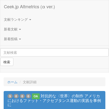
Ceek.jp Altmetrics (α ver.)
文献ランキング
新着文献
新着投稿
検索
ホーム
文献詳細
対抗的な〈世界〉の制作 アメリカ
5
0
0
0
OA
におけるファット・アクセプタンス運動の実践を事例
に