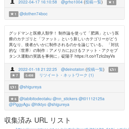
2022-04-17 16:10:58
@grho1004
(
投稿一覧
)
1
@dothen74boc
1
グッドマンと医療人類学！ 制作論を使って「肥満」という医
療のカテゴリと「ファット」という新しいカテゴリーがどう
異なり、後者がいかに制作されるのかを論じている。 「対抗
的な〈世界〉の制作：アメリカにおけるファット・アクセプ
タンス運動の実践を事例に」碇陽子 https://t.co/rTzIc2syVs
2022-01-18 21:22:25
@deinotaton
(
投稿一覧
)
1
リツイート・ネットワーク (1)
7
0.408
@shigureya
1
@tabibitodeotaku
@nn_stickers
@t01112125a
6
@PiggyAgu
@htktyo
@shigureya
収集済み URL リスト