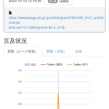
2023-10-14 12:19:30
Twitter
5 + 8
https://www.jstage.jst.go.jp/article/jjcanth/80/4/80_513/_article/-
char/ja/
(
info:doi/10.14890/jjcanth.80.4_513
)
言及状況
変動（ピーク前後）
変動（月別）
分布
合計
Twitter (通常)
Twitter (RT)
2.0
1.5
1.0
0.5