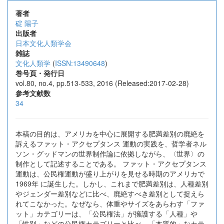
著者
碇 陽子
出版者
日本文化人類学会
雑誌
文化人類学
(
ISSN:13490648
)
巻号頁・発行日
vol.80, no.4, pp.513-533, 2016 (Released:2017-02-28)
参考文献数
34
本稿の目的は、アメリカを中心に展開する肥満差別の廃絶を
訴えるファット・アクセプタンス 運動の実践を、哲学者ネル
ソン・グッドマンの世界制作論に依拠しながら、〈世界〉の
制作として記述することである。 ファット・アクセプタンス
運動は、公民権運動が盛り上がりを見せる時期のアメリカで
1969年 に誕生した。しかし、これまで肥満差別は、人種差別
やジェンダー差別などに比べ、廃絶すべき差別として捉えら
れてこなかった。なぜなら、体重やサイズをあらわす「ファ
ット」カテゴリーは、「公民権法」が擁護する「人種」や
「性別」などの公民権カテゴリーと比べ、「本質的」なカテ