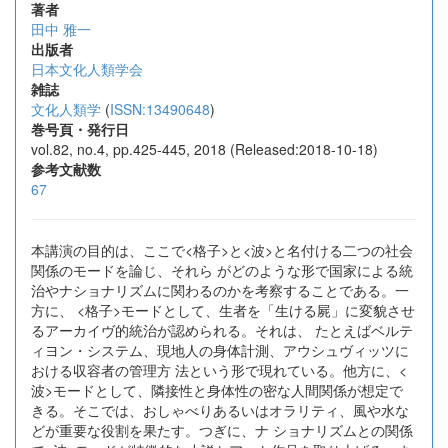
著者
田中 雅一
出版者
日本文化人類学会
雑誌
文化人類学
(
ISSN:13490648
)
巻号頁・発行日
vol.82, no.4, pp.425-445, 2018 (Released:2018-10-18)
参考文献数
67
本講演の目的は、ここで<格子>と<波>と名付ける二つの社会
関係のモードを論じ、それら がどのような形で国家による統
治やナショナリズムに関わるのかを考察することである。一
方に、 <格子>モードとして、生者を「生ける屍」に変貌させ
るアーカイヴ的統治が認められる。それは、 たとえばベルテ
ィヨン・システム、現地人の身体計測、アウシュヴィッツに
おける収容者の管理方 法という形で現れている。他方に、<
波>モードとして、隣接性と身体性の密な人間関係が想定で
きる。そこでは、おしゃべりあるいはオラリティ、風や水な
どが重要な役割を果たす。つぎに、ナ ショナリズムとの関係