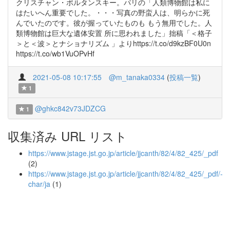
クリスチャン・ボルタンスキー。パリの「人類博物館は私に
はたいへん重要でした。・・・写真の野蛮人は、明らかに死
んでいたのです。彼が握っていたものも もう無用でした。人
類博物館は巨大な遺体安置 所に思われました」拙稿「＜格子
＞と＜波＞とナショナリズム 」よりhttps://t.co/d9kzBF0U0n
https://t.co/wb1VuOPvHf
2021-05-08 10:17:55
@m_tanaka0334
(
投稿一覧
)
1
@ghkc842v73JDZCG
1
収集済み URL リスト
https://www.jstage.jst.go.jp/article/jjcanth/82/4/82_425/_pdf
(2)
https://www.jstage.jst.go.jp/article/jjcanth/82/4/82_425/_pdf/-
char/ja
(1)