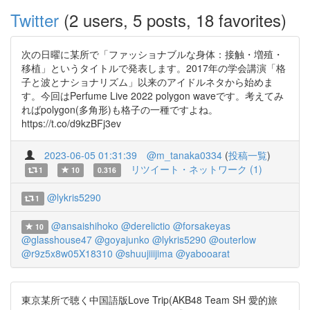
Twitter
(2 users, 5 posts, 18 favorites)
次の日曜に某所で「ファッショナブルな身体：接触・増殖・
移植」というタイトルで発表します。2017年の学会講演「格
子と波とナショナリズム」以来のアイドルネタから始めま
す。今回はPerfume Live 2022 polygon waveです。考えてみ
ればpolygon(多角形)も格子の一種ですよね。
https://t.co/d9kzBFj3ev
2023-06-05 01:31:39
@m_tanaka0334
(
投稿一覧
)
リツイート・ネットワーク (1)
1
10
0.316
@lykris5290
1
@ansaishihoko
@derelictio
@forsakeyas
10
@glasshouse47
@goyajunko
@lykris5290
@outerlow
@r9z5x8w05X18310
@shuujiiijima
@yabooarat
東京某所で聴く中国語版Love Trip(AKB48 Team SH 愛的旅