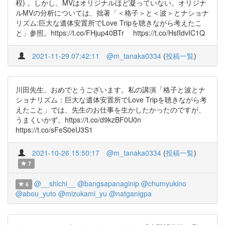
程) 。しかし、MVはオリジナルほど凝っていない。オリジナ
ルMVの分析については、拙著「＜格子＞と＜波＞とナショナ
リズム:巨大な遺体安置所でLove Tripを聴きながら考えたこ
と」参照。https://t.co/FHjup40BTr https://t.co/HsfIdvIC1Q
2021-11-29 07:42:11
@m_tanaka0334
(
投稿一覧
)
川田先生、おめでとうございます。私の講演「格子と波とナ
ショナリズム：巨大な遺体安置所でLove Tripを聴きながら考
えたこと」では、先生のお仕事を生かしたかったのですが、
うまくいかず。https://t.co/d9kzBF0U0n
https://t.co/sFeS0eU3S1
2021-10-26 15:50:17
@m_tanaka0334
(
投稿一覧
)
7
@__shichi__
@bangsapanaginip
@chumyukino
6
@abou_yuto
@mizukami_yu
@natganigpa