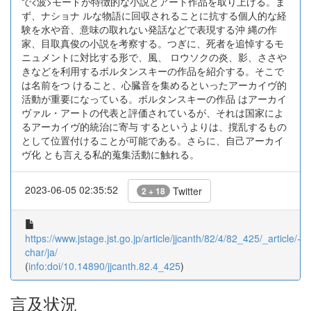
で<波>モードが特徴的な小説とアート作品を取り上げる。ま
ず、ナショナ ルな物語に回収されることに抗する個人的な経
験を水や音、意味の取れない発話などで表現する沖 縄の作
家、目取真俊の小説を考察する。つぎに、死者を追悼するモ
ニュメントに対比する形で、風、 ロウソクの炎、影、ささや
きなどを利用するボルタンスキーの作品を紹介する。そこで
は名前をつ けること、心臓音を集めるといったアーカイヴ的
活動が重要になっている。ボルタンスキーの作品 はアーカイ
ヴァル・アートの代表と評価されているが、それは国家によ
るアーカイヴ的統治に寄与 するというよりは、撹乱するもの
として位置付けることが可能である。さらに、自己アーカイ
ヴ化 とも言える私的蒐集活動に触れる。
2023-06-05 02:35:52
Twitter
2 + 18
https://www.jstage.jst.go.jp/article/jjcanth/82/4/82_425/_article/-
char/ja/
(
info:doi/10.14890/jjcanth.82.4_425
)
言及状況