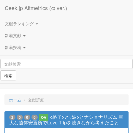
Ceek.jp Altmetrics (α ver.)
文献ランキング
新着文献
新着投稿
検索
ホーム
文献詳細
<格子>と<波>とナショナリズム 巨
2
0
0
0
OA
大な遺体安置所でLove Tripを聴きながら考えたこと