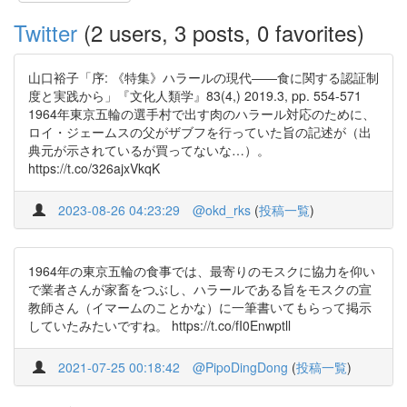
Twitter
(2 users, 3 posts, 0 favorites)
山口裕子「序: 《特集》ハラールの現代――食に関する認証制
度と実践から」『文化人類学』83(4,) 2019.3, pp. 554-571
1964年東京五輪の選手村で出す肉のハラール対応のために、
ロイ・ジェームスの父がザブフを行っていた旨の記述が（出
典元が示されているが買ってないな…）。
https://t.co/326ajxVkqK
2023-08-26 04:23:29
@okd_rks
(
投稿一覧
)
1964年の東京五輪の食事では、最寄りのモスクに協力を仰い
で業者さんが家畜をつぶし、ハラールである旨をモスクの宣
教師さん（イマームのことかな）に一筆書いてもらって掲示
していたみたいですね。 https://t.co/fI0Enwptll
2021-07-25 00:18:42
@PipoDingDong
(
投稿一覧
)