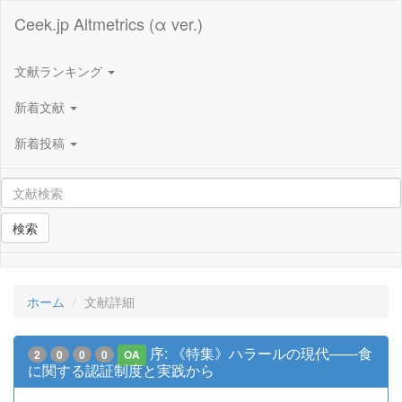
Ceek.jp Altmetrics (α ver.)
文献ランキング
新着文献
新着投稿
検索
ホーム
文献詳細
序: 《特集》ハラールの現代――食
2
0
0
0
OA
に関する認証制度と実践から