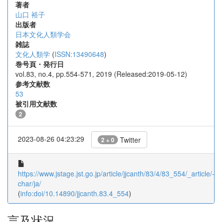
著者
山口 裕子
出版者
日本文化人類学会
雑誌
文化人類学
(
ISSN:13490648
)
巻号頁・発行日
vol.83, no.4, pp.554-571, 2019 (Released:2019-05-12)
参考文献数
53
被引用文献数
2
2023-08-26 04:23:29
Twitter
2 + 0
https://www.jstage.jst.go.jp/article/jjcanth/83/4/83_554/_article/-
char/ja/
(
info:doi/10.14890/jjcanth.83.4_554
)
言及状況