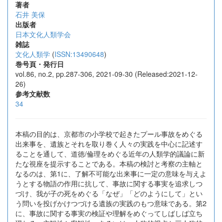
著者
石井 美保
出版者
日本文化人類学会
雑誌
文化人類学
(
ISSN:13490648
)
巻号頁・発行日
vol.86, no.2, pp.287-306, 2021-09-30 (Released:2021-12-
26)
参考文献数
34
本稿の目的は、京都市の小学校で起きたプール事故をめぐる
出来事を、遺族とそれを取り巻く人々の実践を中心に記述す
ることを通して、道徳/倫理をめぐる近年の人類学的議論に新
たな視座を提示することである。本稿の検討と考察の主軸と
なるのは、第1に、了解不可能な出来事に一定の意味を与えよ
うとする物語の作用に抗して、事故に関する事実を追求しつ
づけ、我が子の死をめぐる「なぜ」「どのようにして」とい
う問いを投げかけつづける遺族の実践のもつ意味である。第2
に、事故に関する事実の検証や理解をめぐってしばしば立ち