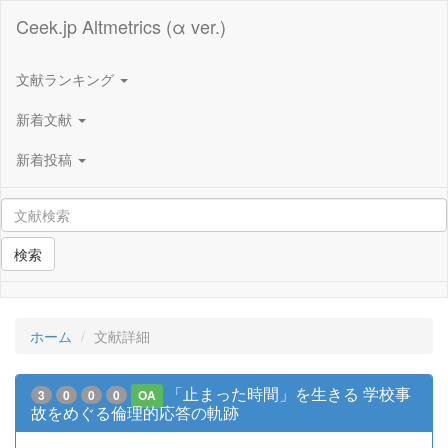
Ceek.jp Altmetrics (α ver.)
文献ランキング
新着文献
新着投稿
検索
ホーム
文献詳細
「止まった時間」を生きる 学校事
3
0
0
0
OA
故をめぐる倫理的応答の軌跡