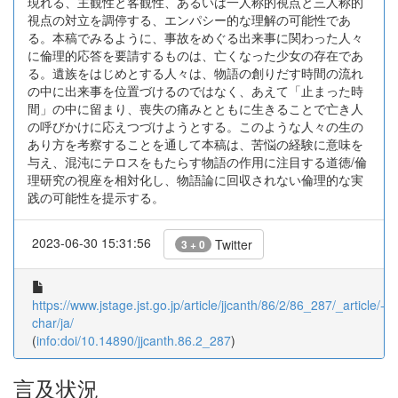
現れる、主観性と客観性、あるいは一人称的視点と三人称的
視点の対立を調停する、エンパシー的な理解の可能性であ
る。本稿でみるように、事故をめぐる出来事に関わった人々
に倫理的応答を要請するものは、亡くなった少女の存在であ
る。遺族をはじめとする人々は、物語の創りだす時間の流れ
の中に出来事を位置づけるのではなく、あえて「止まった時
間」の中に留まり、喪失の痛みとともに生きることで亡き人
の呼びかけに応えつづけようとする。このような人々の生の
あり方を考察することを通して本稿は、苦悩の経験に意味を
与え、混沌にテロスをもたらす物語の作用に注目する道徳/倫
理研究の視座を相対化し、物語論に回収されない倫理的な実
践の可能性を提示する。
2023-06-30 15:31:56
Twitter
3 + 0
https://www.jstage.jst.go.jp/article/jjcanth/86/2/86_287/_article/-
char/ja/
(
info:doi/10.14890/jjcanth.86.2_287
)
言及状況