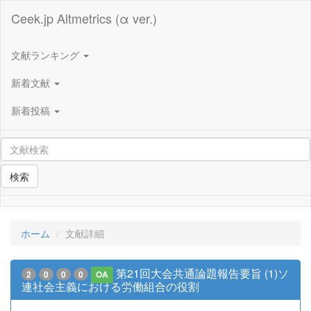
Ceek.jp Altmetrics (α ver.)
文献ランキング
新着文献
新着投稿
検索
ホーム
文献詳細
第21回大会共通論題報告要旨 (1)ソ
2
0
0
0
OA
連社会主義における労働組合の役割