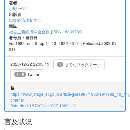
著者
小野 一郎
出版者
比較経済体制学会
雑誌
社会主義経済学会会報
(
ISSN:18839789
)
巻号頁・発行日
vol.1982, no.19, pp.11-13, 1982-03-01 (Released:2009-07-
31)
2023-12-22 22:03:19
はてなブックマーク
1
Twitter
1 + 0
https://www.jstage.jst.go.jp/article/jjce1967/1982/19/1982_19_11/_
char/ja/
(
info:doi/10.5760/jjce1967.1982.11
)
言及状況