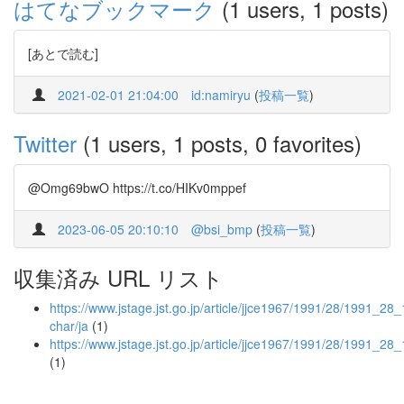
はてなブックマーク
(1 users, 1 posts)
[あとで読む]
2021-02-01 21:04:00
id:namiryu
(
投稿一覧
)
Twitter
(1 users, 1 posts, 0 favorites)
@Omg69bwO https://t.co/HIKv0mppef
2023-06-05 20:10:10
@bsi_bmp
(
投稿一覧
)
収集済み URL リスト
https://www.jstage.jst.go.jp/article/jjce1967/1991/28/1991_28_1
char/ja
(1)
https://www.jstage.jst.go.jp/article/jjce1967/1991/28/1991_28
(1)