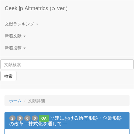
Ceek.jp Altmetrics (α ver.)
文献ランキング
新着文献
新着投稿
検索
ホーム
文献詳細
ソ連における所有形態・企業形態
2
0
0
0
OA
の改革―株式化を通して―