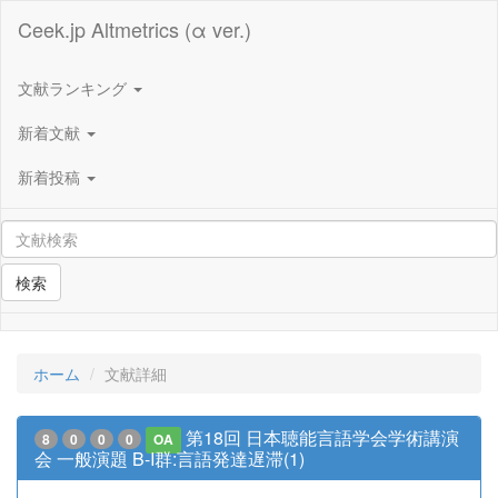
Ceek.jp Altmetrics (α ver.)
文献ランキング
新着文献
新着投稿
検索
ホーム
文献詳細
第18回 日本聴能言語学会学術講演
8
0
0
0
OA
会 一般演題 B-I群:言語発達遅滞(1)