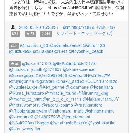
（ぶどう社 P84)に掲載。 大浜先生の日本聴能言語学会での
発表抄録はこちら https://t.co/vuN5CSJhV5 集団療育、個別
療育で活用可能性大！ですが、楽譜がネットで探せない
2023-05-20 15:33:37
@mint93791876
(
投稿一覧
)
リツイート・ネットワーク (7)
8
73
0.064
@muumuu_83
@akanekosensei
@atiroh123
7
@Bixtuke92
@STakaneko1641
@toyoshiki_beach
@kako_612613
@fMKaGmUhxE12173
35
@hirokichi_yumik
@476857
@akanekosensei
@comegopan2
@eri39690456
@eZoor5NwJYSvu7W
@fuyugunine
@gutaiteki
@haku_asd
@HOCO1107omizo
@JubileeLuxor
@Ken_bunne
@kikiamane
@koanika12
@kuma_kumataro
@miracle_round
@Mirumiru_king
@momo_to_mint
@m_e_t_e_o_r1111
@Nakamura1987Y
@netsuwomotsu
@rakeru7cosmo
@rasukarutoro
@RippleNagareyam
@sahomaru_maru
@shinshinshine
@sundome2
@T48875265
@tometome_st
@v6ulQG3asTSsgoe
@whathastoBmusic
@yoshiokalike
@zun_webwriter