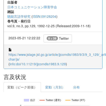
出版者
日本コミュニケーション障害学会
雑誌
聴能言語学研究
(
ISSN:09128204
)
巻号頁・発行日
vol.9, no.3, pp.129, 1992-12-25 (Released:2009-11-18)
2023-05-21 12:22:22
Twitter
8 + 39
https://www.jstage.jst.go.jp/article/jjcomdis1983/9/3/9_3_129/_arti
char/ja/
(
info:doi/10.11219/jjcomdis1983.9.129
)
言及状況
変動（ピーク前後）
変動（月別）
分布
合計
Twitter (通常)
Twitter (RT)
4