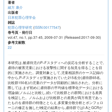
著者
緒方 康介
出版者
日本犯罪心理学会
雑誌
犯罪心理学研究
(
ISSN:00177547
)
巻号頁・発行日
vol.47, no.1, pp.37-45, 2009-07-31 (Released:2017-09-30)
参考文献数
22
本研究は,被虐待児のP–Fスタディへの反応を分析することで,
虐待の被害児童における攻撃性に関する知見を得ることを目
的に実施された。調査対象として,児童相談所のケース記録の
中から,P–Fスタディが実施されていた215名分(虐待群65名,
比較群150名)の児童のデータが回顧的に抽出された。分析に
際しては,まず初めに虐待群の平均値を標準化データにおける
理論値(ノルム)と比較し,続いて比較群との群間における差異
を検証した。ノルムおよび比較群との差異が両方有意であっ
たものを虐待群の特徴ととらえ,多変量分散分析とボンフェロ
ーニの修正を施したt検定の結果から,虐待群ではI-AとGCRが