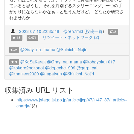
ていると思うし、それを判別するスクリーニング、一つの手
がかりにならないかなぁ…と思うんだけど。 どなたか研究さ
れませんか
2023-07-10 22:35:48
@ren7mi3
(
投稿一覧
)
2
リツイート・ネットワーク (2)
13
0.471
@Gray_na_mama
@Shinichi_Nojiri
2
@KeSaKarak
@Gray_na_mama
@kohgyoku1017
9
@kokoro2nekonot
@depeche1999
@garp_cat
@knnnkns2020
@nagatynn
@Shinichi_Nojiri
収集済み URL リスト
https://www.jstage.jst.go.jp/article/jjcp/47/1/47_37/_article/-
char/ja/
(3)