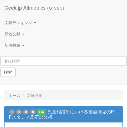
Ceek.jp Altmetrics (α ver.)
文献ランキング
新着文献
新着投稿
検索
ホーム
文献詳細
児童相談所における被虐待児のP–
3
0
0
0
OA
Fスタディ反応の分析