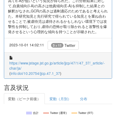
高くE-Aが低いという知見が得られた。この分析結果に対し
て,自責傾向(I-A)の高さは他責傾向(E-A)を抑制した結果との
解釈がなされ,GCRの高さは過剰適応のためであると考えられ
た。本研究知見と先行研究で得られている知見とを重ね合わ
せることで,被虐待児は虐待されるかもしれない環境下では攻
撃性を抑制しており,虐待の恐怖が取り除かれると攻撃性を爆
発させるという心理的な傾向を持つことが示唆された。
2023-10-01 14:02:11
Twitter
3 + 11
https://www.jstage.jst.go.jp/article/jjcp/47/1/47_37/_article/-
char/ja/
(
info:doi/10.20754/jjcp.47.1_37
)
言及状況
変動（ピーク前後）
変動（月別）
分布
合計
Twitter (通常)
Twitter (RT)