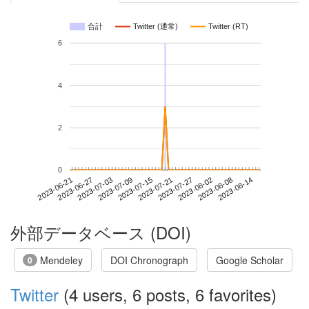
合計
Twitter (通常)
Twitter (RT)
6
4
2
0
2023-08-08
2023-06-21
2023-07-09
2023-07-27
2023-08-14
2023-06-27
2023-07-15
2023-08-02
2023-07-03
2023-07-21
外部データベース (DOI)
Mendeley
DOI Chronograph
Google Scholar
0
Twitter
(4 users, 6 posts, 6 favorites)