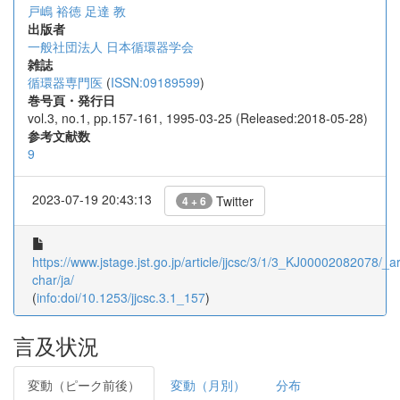
戸嶋 裕徳
足達 教
出版者
一般社団法人 日本循環器学会
雑誌
循環器専門医
(
ISSN:09189599
)
巻号頁・発行日
vol.3, no.1, pp.157-161, 1995-03-25 (Released:2018-05-28)
参考文献数
9
2023-07-19 20:43:13
Twitter
4 + 6
https://www.jstage.jst.go.jp/article/jjcsc/3/1/3_KJ00002082078/_art
char/ja/
(
info:doi/10.1253/jjcsc.3.1_157
)
言及状況
変動（ピーク前後）
変動（月別）
分布