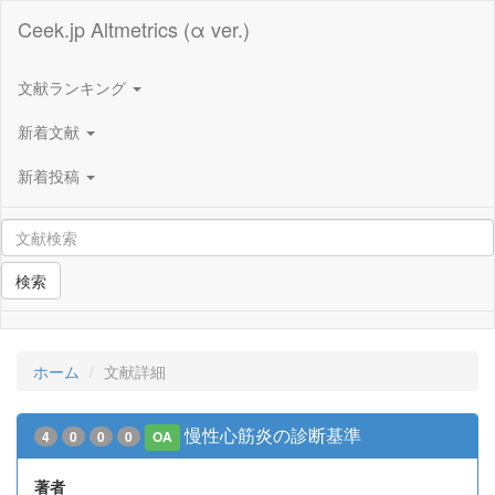
Ceek.jp Altmetrics (α ver.)
文献ランキング
新着文献
新着投稿
検索
ホーム
文献詳細
慢性心筋炎の診断基準
4
0
0
0
OA
著者