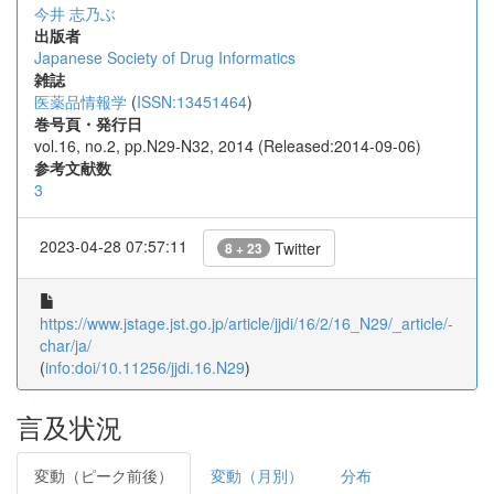
今井 志乃ぶ
出版者
Japanese Society of Drug Informatics
雑誌
医薬品情報学
(
ISSN:13451464
)
巻号頁・発行日
vol.16, no.2, pp.N29-N32, 2014 (Released:2014-09-06)
参考文献数
3
2023-04-28 07:57:11
Twitter
8 + 23
https://www.jstage.jst.go.jp/article/jjdi/16/2/16_N29/_article/-
char/ja/
(
info:doi/10.11256/jjdi.16.N29
)
言及状況
変動（ピーク前後）
変動（月別）
分布