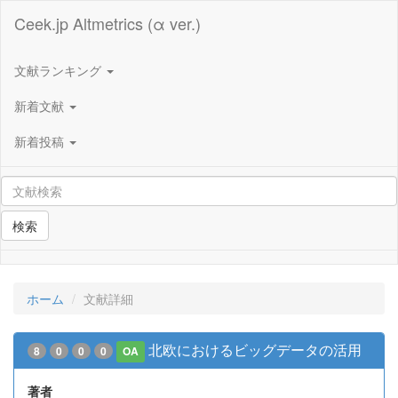
Ceek.jp Altmetrics (α ver.)
文献ランキング
新着文献
新着投稿
検索
ホーム
文献詳細
北欧におけるビッグデータの活用
8
0
0
0
OA
著者