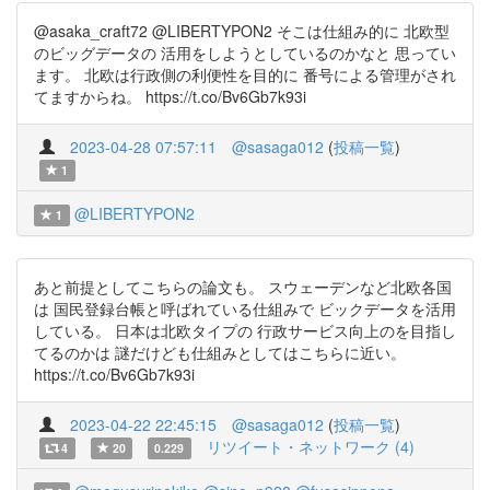
@asaka_craft72 @LIBERTYPON2 そこは仕組み的に 北欧型
のビッグデータの 活用をしようとしているのかなと 思ってい
ます。 北欧は行政側の利便性を目的に 番号による管理がされ
てますからね。 https://t.co/Bv6Gb7k93i
2023-04-28 07:57:11
@sasaga012
(
投稿一覧
)
1
@LIBERTYPON2
1
あと前提としてこちらの論文も。 スウェーデンなど北欧各国
は 国民登録台帳と呼ばれている仕組みで ビックデータを活用
している。 日本は北欧タイプの 行政サービス向上のを目指し
てるのかは 謎だけども仕組みとしてはこちらに近い。
https://t.co/Bv6Gb7k93i
2023-04-22 22:45:15
@sasaga012
(
投稿一覧
)
リツイート・ネットワーク (4)
4
20
0.229