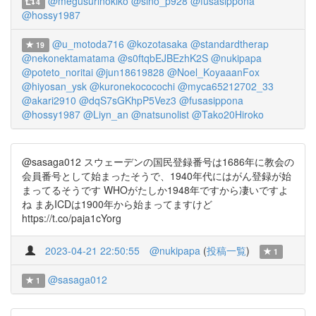
@megusurinokiko
@sino_p928
@fusasippona
4
@hossy1987
@u_motoda716
@kozotasaka
@standardtherap
19
@nekonektamatama
@s0ftqbEJBEzhK2S
@nukipapa
@poteto_noritai
@jun18619828
@Noel_KoyaaanFox
@hiyosan_ysk
@kuronekococochi
@myca65212702_33
@akari2910
@dqS7sGKhpP5Vez3
@fusasippona
@hossy1987
@Liyn_an
@natsunolist
@Tako20Hiroko
@sasaga012 スウェーデンの国民登録番号は1686年に教会の
会員番号として始まったそうで、1940年代にはがん登録が始
まってるそうです WHOがたしか1948年ですから凄いですよ
ね まあICDは1900年から始まってますけど
https://t.co/paja1cYorg
2023-04-21 22:50:55
@nukipapa
(
投稿一覧
)
1
@sasaga012
1