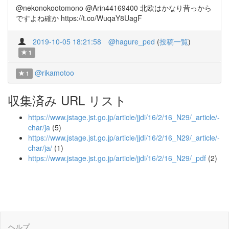
@nekonokootomono @Arin44169400 北欧はかなり昔っから
ですよね確か https://t.co/WuqaY8UagF
2019-10-05 18:21:58
@hagure_ped
(
投稿一覧
)
1
@rikamotoo
1
収集済み URL リスト
https://www.jstage.jst.go.jp/article/jjdi/16/2/16_N29/_article/-
char/ja
(5)
https://www.jstage.jst.go.jp/article/jjdi/16/2/16_N29/_article/-
char/ja/
(1)
https://www.jstage.jst.go.jp/article/jjdi/16/2/16_N29/_pdf
(2)
ヘルプ