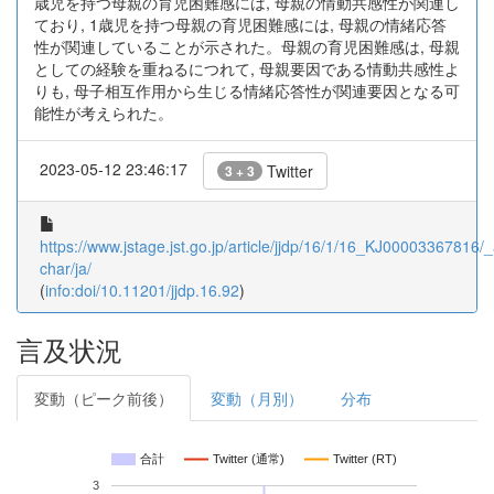
歳児を持つ母親の育児困難感には, 母親の情動共感性が関連し
ており, 1歳児を持つ母親の育児困難感には, 母親の情緒応答
性が関連していることが示された。母親の育児困難感は, 母親
としての経験を重ねるにつれて, 母親要因である情動共感性よ
りも, 母子相互作用から生じる情緒応答性が関連要因となる可
能性が考えられた。
2023-05-12 23:46:17
Twitter
3 + 3
https://www.jstage.jst.go.jp/article/jjdp/16/1/16_KJ00003367816/_a
char/ja/
(
info:doi/10.11201/jjdp.16.92
)
言及状況
変動（ピーク前後）
変動（月別）
分布
合計
Twitter (通常)
Twitter (RT)
3