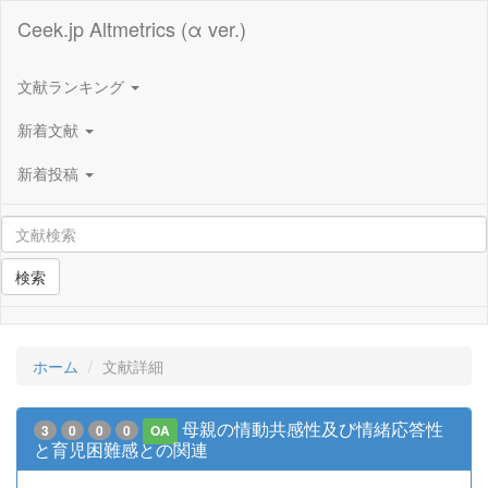
Ceek.jp Altmetrics (α ver.)
文献ランキング
新着文献
新着投稿
検索
ホーム
文献詳細
母親の情動共感性及び情緒応答性
3
0
0
0
OA
と育児困難感との関連