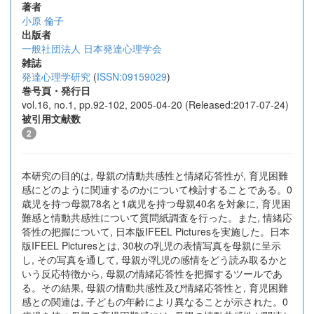
著者
小原 倫子
出版者
一般社団法人 日本発達心理学会
雑誌
発達心理学研究
(
ISSN:09159029
)
巻号頁・発行日
vol.16, no.1, pp.92-102, 2005-04-20 (Released:2017-07-24)
被引用文献数
2
本研究の目的は, 母親の情動共感性と情緒応答性が, 育児困難
感にどのように関連するのかについて検討することである。0
歳児を持つ母親78名と1歳児を持つ母親40名を対象に, 育児困
難感と情動共感性について質問紙調査を行った。また, 情緒応
答性の把握について, 日本版IFEEL Picturesを実施した。日本
版IFEEL Picturesとは, 30枚の乳児の表情写真を母親に呈示
し, その写真を通して, 母親が乳児の感情をどう読み取るかと
いう反応特徴から, 母親の情緒応答性を把握するツールであ
る。その結果, 母親の情動共感性及び情緒応答性と, 育児困難
感との関連は, 子どもの年齢により異なることが示された。0