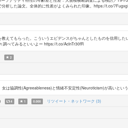
パーソナリティ特性の年齢差と性差：大規模横断調査による検討／TIPI-J (
全体的に性差がよくみられた印象。https://t.co/7FugxgSCyJ htt
を教えてもらった。こういうエビデンスがちゃんとしたものを信用した
といいよー https://t.co/AclnTr30fR
)
2
調性(Agreeableness)と情緒不安定性(Neuroticism)が高いという奴ですね
)
リツイート・ネットワーク (3)
4
1
0.000