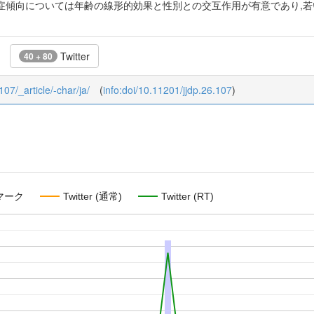
症傾向については年齢の線形的効果と性別との交互作用が有意であり,
Twitter
40 + 80
107/_article/-char/ja/
(
info:doi/10.11201/jjdp.26.107
)
マーク
Twitter (通常)
Twitter (RT)