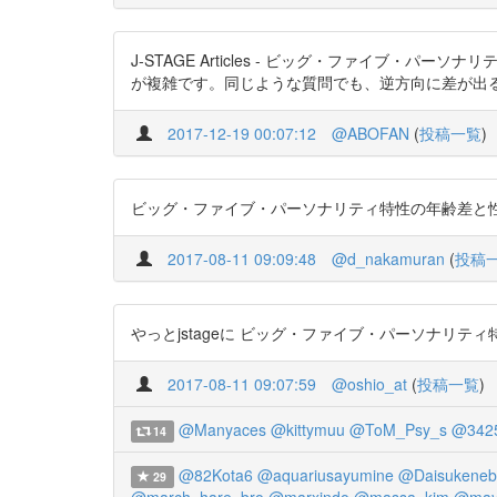
J-STAGE Articles - ビッグ・ファイブ・パーソナ
が複雑です。同じような質問でも、逆方向に差が出
2017-12-19 00:07:12
@ABOFAN
(
投稿一覧
)
ビッグ・ファイブ・パーソナリティ特性の年齢差と性差：大規模
2017-08-11 09:09:48
@d_nakamuran
(
投稿
やっとjstageに ビッグ・ファイブ・パーソナリティ特性の年
2017-08-11 09:07:59
@oshio_at
(
投稿一覧
)
@Manyaces
@kittymuu
@ToM_Psy_s
@3425
14
@82Kota6
@aquariusayumine
@Daisukeneb
29