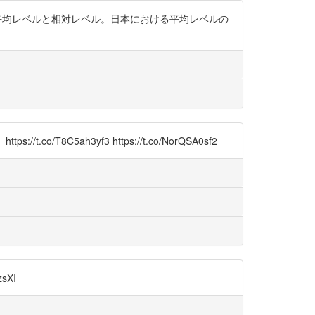
も2種類、平均レベルと相対レベル。日本における平均レベルの
5ah3yf3 https://t.co/NorQSA0sf2
sXI