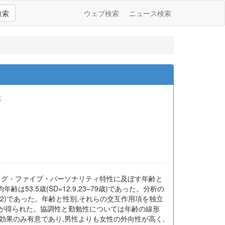
検索
ウェブ検索
ニュース検索
織
ッグ・ファイブ・パーソナリティ特性に及ぼす年齢と
齢は53.5歳(SD=12.9,23–79歳)であった。分析の
トローニ,2012)であった。年齢と性別,それらの交互作用項を独立
果が得られた。協調性と勤勉性については年齢の線形
効果のみ有意であり,男性よりも女性の外向性が高く,