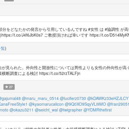
部分をどなたかの発言から引用しているんですね #女性 は #協調性 が
.co/J4f6JbK0s7 ご教授頂ければ幸いです https://t.co/D514MyK
一覧
)
られた。外向性と開放性については男性よりも女性の外向性が高く，開放性は低か
る検討 https://t.co/52rzTALFjn
27
gajumal48
@maru_maru_0514
@luciferz0730
@kDAWKz33eHZJLCY
anaFreeStyle1
@kyaomarucalicon
@9Q0XO9SqyVLi9MO
@fran2905
moto
@okazu3211
@seicht_wal
@twigrapher
@YDMRthefirst