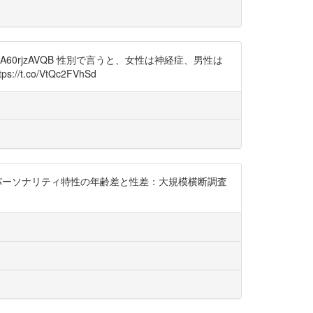
A60rjzAVQB 性別で言うと、女性は神経症、男性は
o/VtQc2FVhSd
ァイブ・パーソナリティ特性の年齢差と性差：大規模横断調査