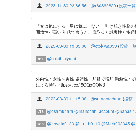
2023-11-30 22:36:56
@r60369820
(
投稿一覧
「女は気にする 男は気にしない」 引き続き性格の研究を
開放性が高い 年代で言うと、歳取ると誠実性と協調性が増加
2023-09-30 13:33:00
@etokiwa999
(
投稿一
@soleil_hiyumi
1
外向性：女性＞男性 協調性：加齢で増加 勤勉性：加齢で
による検討 https://t.co/f5OQgOOtvB
2023-03-30 11:15:08
@sumomodane
(
投稿
@osamuhara
@manchan_account
@nanasi4
6
@hayato0133
@t_n_b0110
@Mark003345
@B
6