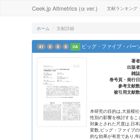
Ceek.jp Altmetrics (α ver.)
文献ランキング
ホーム
文献詳細
ビッグ・ファイブ・パー
41
0
0
0
OA
著者
出版者
雑誌
巻号頁・発行日
参考文献数
被引用文献数
本研究の目的は,大規模
性別の影響を検討することであ
対象とされた尺度は,日本語版T
変数,ビッグ・ファイブ
的な効果が有意であり,