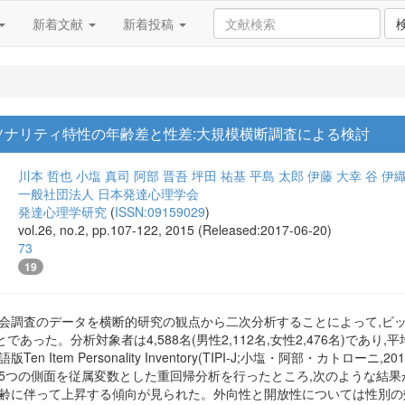
新着文献
新着投稿
ソナリティ特性の年齢差と性差:大規模横断調査による検討
川本 哲也
小塩 真司
阿部 晋吾
坪田 祐基
平島 太郎
伊藤 大幸
谷 伊
一般社団法人 日本発達心理学会
発達心理学研究
(
ISSN:09159029
)
vol.26, no.2, pp.107-122, 2015 (Released:2017-06-20)
73
19
社会調査のデータを横断的研究の観点から二次分析することによって,ビ
った。分析対象者は4,588名(男性2,112名,女性2,476名)であり,平均年
en Item Personality Inventory(TIPI-J;小塩・阿部・カ
の5つの側面を従属変数とした重回帰分析を行ったところ,次のような結
年齢に伴って上昇する傾向が見られた。外向性と開放性については性別の