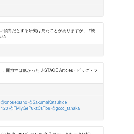
高い傾向だとする研究は見たことがありますが、 #競
NsN
った J-STAGE Articles - ビッグ・フ
@onouepiano
@SakumaKatsuhide
1120
@FMlyGeP8kzCsTb6
@gcco_tanaka