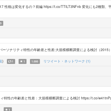
性格は変化するの？前編 https://t.co/TTILT3NFnb 変化に
3
性の年齢差と性差:大規模横断調査による検討（2015） https://t.co/T8C
覧
)
リツイート・ネットワーク (1)
1
1
1.000
ティ特性の年齢差と性差：大規模横断調査による検討 https://t.co/w41tnPz
)
1