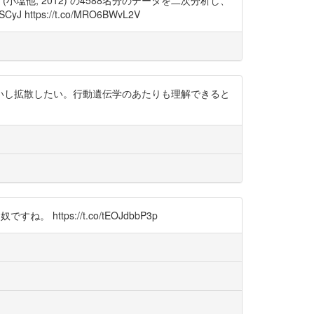
小塩他, 2012) の4588名分のデータを二次分析し、
ps://t.co/MRO6BWvL2V
いし拡散したい。行動遺伝学のあたりも理解できると
。 https://t.co/tEOJdbbP3p