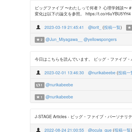
ビッグファイブ 〜わたしって何者？ 心理学雑談〜 #17 
変化は以下の論文を参照。 https://t.co/r6uYBU5YH4
2023-03-19 21:45:41
@iorit_
(
投稿一覧
)
@Jun_Miyagawa__
@yellowspongers
2
今日はこちらを読んでいます。 ビッグ・ファイブ・パーソナリティ特
2023-02-01 13:46:30
@nurikabeebe
(
投稿一
@nurikabeebe
1
@nurikabeebe
1
J-STAGE Articles - ビッグ・ファイブ・パーソナリ
2022-08-24 21:00:55
@ocula_que
(
投稿一覧