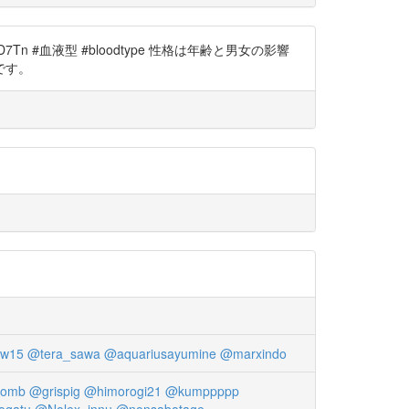
D7Tn #血液型 #bloodtype 性格は年齢と男女の影響
です。
w15
@tera_sawa
@aquariusayumine
@marxindo
bomb
@grispig
@himorogi21
@kumppppp