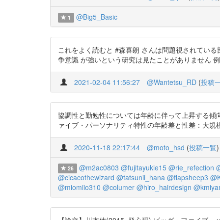
@Big5_Basic
1
これをよく読むと #森喜朗 さんは問題視されている
争意識 が強いという研究は見たことがありません 例)https://t
2021-02-04 11:56:27
@Wantetsu_RD
(
投稿
協調性と勤勉性については年齢に伴って上昇する傾向が見
ァイブ・パーソナリティ特性の年齢差と性差：大規模横断調査によ
2020-11-18 22:17:44
@moto_hsd
(
投稿一覧
)
@m2ac0803
@fujitayukie15
@rie_refection
@
26
@cicacothewizard
@tatsunii_hana
@flapsheep3
@K
@miomiio310
@columer
@hiro_hairdesign
@kmiya