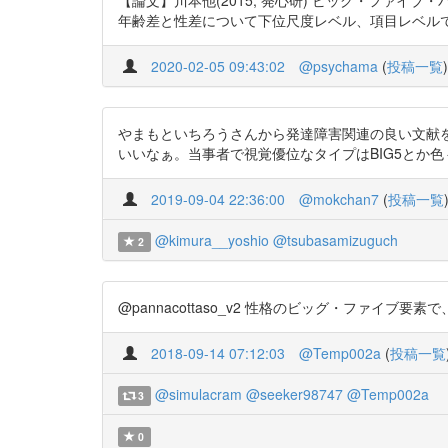
【論文】川本他(2015, 発心研) ビッグ・ファイブ・
年齢差と性差について下位尺度レベル、項目レベルで分析した論文。
2020-02-05 09:43:02
@psychama
(
投稿一覧
)
やまもといちろうさんから発達障害関連の良い文献
いいなぁ。当事者で視覚優位なタイプはBIG5とか色々調べてみる
2019-09-04 22:36:00
@mokchan7
(
投稿一覧
@kimura__yoshio
@tsubasamizuguch
2
@pannacottaso_v2 性格のビッグ・ファイブ要素で、女は協
2018-09-14 07:12:03
@Temp002a
(
投稿一覧
@simulacram
@seeker98747
@Temp002a
3
0