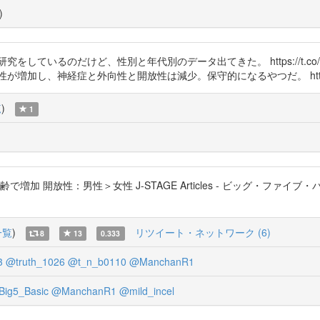
)
しているのだけど、性別と年代別のデータ出てきた。 https://t.co/
し、神経症と外向性と開放性は減少。保守的になるやつだ。 https://t.c
覧
)
1
増加 開放性：男性＞女性 J-STAGE Articles - ビッグ・フ
一覧
)
リツイート・ネットワーク (6)
8
13
0.333
3
@truth_1026
@t_n_b0110
@ManchanR1
ig5_Basic
@ManchanR1
@mild_incel