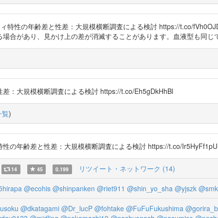
リティ特性の年齢差と性差：大規模横断調査による検討 https://t.co/fVh0OJ
る場合があり、見かけ上の差が消滅することがあります。血液型も同じ
横断調査による検討 https://t.co/Eh5gDkHhBl
一覧
)
齢差と性差：大規模横断調査による検討 https://t.co/Ir5HyFf1pU
リツイート・ネットワーク (14)
14
45
0.199
hirapa
@ecohis
@shinpanken
@riet911
@shin_yo_sha
@yjszk
@smk
usoku
@dkatagami
@Dr_lucP
@fohtake
@FuFuFukushima
@gorira_