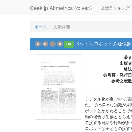
Ceek.jp Altmetrics (α ver.)
文献ランキング
ホーム
文献詳細
ペット型ロボットの疑似飼
4
0
0
0
OA
著者
出版者
雑誌
巻号頁・発行日
参考文献数
デジタル化が進む中で,
た。では様々な知識が未
ボットとかかわることで
動の場合は生物ととらえ
て接する発話や行動が多
ロボットと子どもの接す