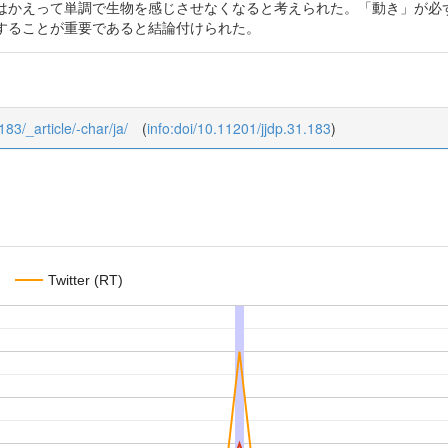
はかえって単調で生物を感じさせなくなると考えられた。「動き」が必
することが重要であると結論付けられた。
183/_article/-char/ja/
(
info:doi/10.11201/jjdp.31.183
)
Twitter (RT)