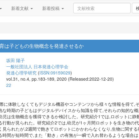
新着文献
新着投稿
育は子どもの生物概念を発達させるか
坂田 陽子
一般社団法人 日本発達心理学会
発達心理学研究
(
ISSN:09159029
)
vol.31, no.4, pp.183-189, 2020 (Released:2022-12-20)
22
実際に体験しなくてもデジタル機器やコンテンツから様々な情報を得て,
熟な時期の子どもはデジタルデバイスから知識を得て,それらの知的な
幼児は生物概念を獲得できるか検討した。研究紹介1では,ロボットに静動
る行動が見られた。研究紹介2では,幼児が1ヶ月間ロボットを生き物の
く見られたが,2週間で飽きてロボットにかかわらなくなり,生物に関する
る時間が短時間で,また「動き」の有無が一瞬で入れ替わるような場合は