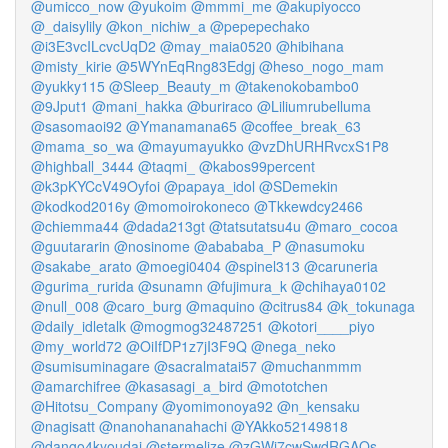
@umicco_now
@yukoim
@mmmi_me
@akupiyocco
@_daisylily
@kon_nichiw_a
@pepepechako
@i3E3vcILcvcUqD2
@may_maia0520
@hibihana
@misty_kirie
@5WYnEqRng83Edgj
@heso_nogo_mam
@yukky115
@Sleep_Beauty_m
@takenokobambo0
@9Jput1
@mani_hakka
@buriraco
@Liliumrubelluma
@sasomaoi92
@Ymanamana65
@coffee_break_63
@mama_so_wa
@mayumayukko
@vzDhURHRvcxS1P8
@highball_3444
@taqmi_
@kabos99percent
@k3pKYCcV49Oyfoi
@papaya_idol
@SDemekin
@kodkod2016y
@momoirokoneco
@Tkkewdcy2466
@chiemma44
@dada213gt
@tatsutatsu4u
@maro_cocoa
@guutararin
@nosinome
@abababa_P
@nasumoku
@sakabe_arato
@moegi0404
@spinel313
@caruneria
@gurima_rurida
@sunamn
@fujimura_k
@chihaya0102
@null_008
@caro_burg
@maquino
@citrus84
@k_tokunaga
@daily_idletalk
@mogmog32487251
@kotori____piyo
@my_world72
@OiIfDP1z7jI3F9Q
@nega_neko
@sumisuminagare
@sacralmatai57
@muchanmmm
@amarchifree
@kasasagi_a_bird
@mototchen
@Hitotsu_Company
@yomimonoya92
@n_kensaku
@nagisatt
@nanohananahachi
@YAkko52149818
@dango4kyoudai
@stermelize
@zGWi7cwSwdRGAOs