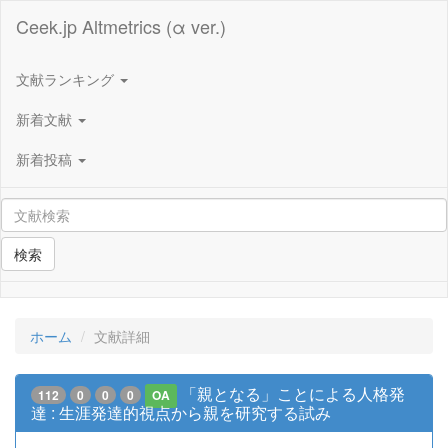
Ceek.jp Altmetrics (α ver.)
文献ランキング
新着文献
新着投稿
検索
ホーム
文献詳細
「親となる」ことによる人格発
112
0
0
0
OA
達 : 生涯発達的視点から親を研究する試み