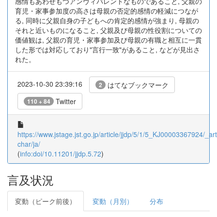
感情もあわせもつアンヴィバレントなものであること, 父親の
育児・家事参加度の高さは母親の否定的感情の軽減につなが
る, 同時に父親自身の子どもへの肯定的感情が強まり, 母親の
それと近いものになること, 父親及び母親の性役割についての
価値観は, 父親の育児・家事参加及び母親の有職と相互に一貫
した形では対応しており"言行一致"があること, などが見出さ
れた。
2023-10-30 23:39:16
はてなブックマーク
2
Twitter
110 + 84
https://www.jstage.jst.go.jp/article/jjdp/5/1/5_KJ00003367924/_arti
char/ja/
(
info:doi/10.11201/jjdp.5.72
)
言及状況
変動（ピーク前後）
変動（月別）
分布