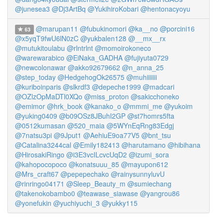
@junesea3
@Dj3ArtBq
@YukihiroKobari
@hentonacyoyu
@marupan11
@fubukinomori
@ka__no
@porcini16
63
@x5yqT9fwU6lN0zC
@yukbalen128
@__mx__rx
@mutukitoulabu
@rlntrlnt
@momoirokoneco
@warewarabico
@EiNaka_GADHA
@fujiyuta0729
@newcolonawar
@akko92679662
@n_anna_25
@step_today
@HedgehogOk26575
@muhiiiiiii
@kuriboinparis
@slkrdf3
@depeche1999
@madcari
@OZlzOpMaDTl0XQo
@miss_proton
@sakicchoneko
@emimor
@hrk_book
@kanako_o
@mmmi_me
@yukoim
@yuking0409
@b09OSz8JBuhI2GP
@st7homrs5fta
@0512kumasan
@520_maia
@5WYnEqRng83Edgj
@7natsu3pi
@9Jput1
@AehiuE9oa77V5
@bnt_tsu
@Catalina3244cal
@Emily182413
@harutamano
@hibihana
@HirosakiRingo
@i3E3vcILcvcUqD2
@izumi_sora
@kahopocopoco
@konatsuuu_85
@mayupon612
@Mrs_craft67
@pepepechako
@rainysunnyluvU
@rinringo04171
@Sleep_Beauty_m
@sumiechang
@takenokobambo0
@teawase_siawase
@yangrou86
@yonefukin
@yuchiyuchi_3
@yukky115