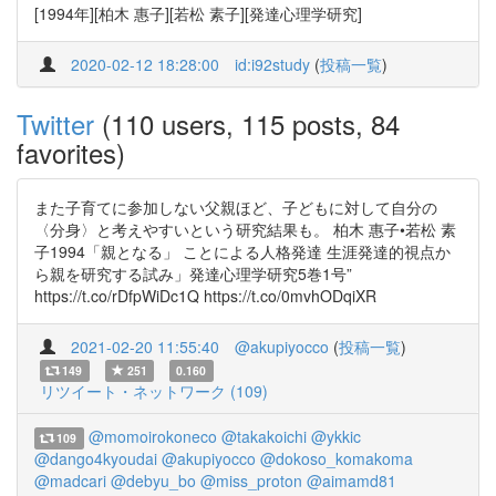
[1994年][柏木 惠子][若松 素子][発達心理学研究]
2020-02-12 18:28:00
id:i92study
(
投稿一覧
)
Twitter
(110 users, 115 posts, 84
favorites)
また子育てに参加しない父親ほど、子どもに対して自分の
〈分身〉と考えやすいという研究結果も。 柏木 惠子•若松 素
子1994「親となる」 ことによる人格発達 生涯発達的視点か
ら親を研究する試み」発達心理学研究5巻1号”
https://t.co/rDfpWiDc1Q https://t.co/0mvhODqiXR
2021-02-20 11:55:40
@akupiyocco
(
投稿一覧
)
149
251
0.160
リツイート・ネットワーク (109)
@momoirokoneco
@takakoichi
@ykkic
109
@dango4kyoudai
@akupiyocco
@dokoso_komakoma
@madcari
@debyu_bo
@miss_proton
@aimamd81