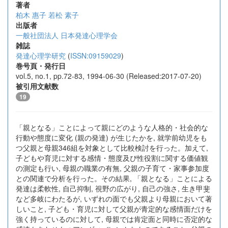
著者
柏木 惠子
若松 素子
出版者
一般社団法人 日本発達心理学会
雑誌
発達心理学研究
(
ISSN:09159029
)
巻号頁・発行日
vol.5, no.1, pp.72-83, 1994-06-30 (Released:2017-07-20)
被引用文献数
19
「親となる」ことによって親にどのような人格的・社会的な
行動や態度に変化 (親の発達) が生じたかを, 就学前幼児をも
つ父親と母親346組を対象として比較検討を行った。加えて,
子どもや育児に対する感情・態度及ぴ性役割に関する価値観
の測定も行い, 母親の職業の有無, 父親の子育て・家事参加度
との関連で分析を行った。その結果, 「親となる」ことによる
発達は柔軟性, 自己抑制, 視野の広がり, 自己の強さ, 生き甲斐
など多岐にわたるが, いずれの面でも父親より母親において著
しいこと, 子ども・育児に対して父親が青定的な感情面だけを
強く持っているのに対して, 母親では肯定面と同時に否定的な