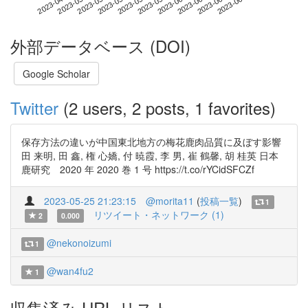
2023-06-14
2023-04-27
2023-05-15
2023-06-02
2023-06-20
2023-05-03
2023-05-21
2023-06-08
2023-05-09
2023-05-27
外部データベース (DOI)
Google Scholar
Twitter
(2 users, 2 posts, 1 favorites)
保存方法の違いが中国東北地方の梅花鹿肉品質に及ぼす影響
田 来明, 田 鑫, 権 心嬌, 付 暁霞, 李 男, 崔 鶴馨, 胡 桂英 日本
鹿研究 2020 年 2020 巻 1 号 https://t.co/rYCidSFCZf
2023-05-25 21:23:15
@morita11
(
投稿一覧
)
1
リツイート・ネットワーク (1)
2
0.000
@nekonoizumi
1
@wan4fu2
1
収集済み URL リスト