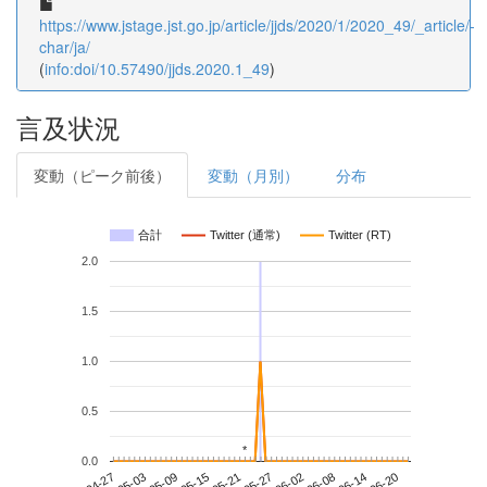
https://www.jstage.jst.go.jp/article/jjds/2020/1/2020_49/_article/-
char/ja/
(
info:doi/10.57490/jjds.2020.1_49
)
言及状況
変動（ピーク前後）
変動（月別）
分布
合計
Twitter (通常)
Twitter (RT)
2.0
1.5
1.0
0.5
*
*
0.0