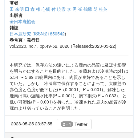
著者
田 来明
田 鑫
権 心嬌
付 暁霞
李 男
崔 鶴馨
胡 桂英
出版者
全日本鹿協会
雑誌
日本鹿研究
(
ISSN:21850542
)
巻号頁・発行日
vol.2020, no.1, pp.49-52, 2020 (Released:2023-05-22)
本研究では、保存方法の違いによる鹿肉の品質に及ぼす影響
を明らかにすることを目的とした。冷蔵および冷凍時のpH は
5.54 〜 5.69 の範囲内にあり、肉質が良好であることを示し
ていた。しかし、冷凍庫で保存することによって、大腰筋の
赤色度と色度が低下した(P <0.0001、P = 0.001)。解凍した
鹿肉は高い遊離水比率(P = 0.001)、滴下損失(P = 0.033)、と
低い可塑性(P = 0.001)を持った。冷凍された鹿肉の品質が冷
蔵肉より劣っていることが判明した。
2023-05-25 23:57:55
Twitter
2 + 1