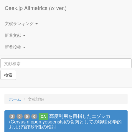
Ceek.jp Altmetrics (α ver.)
文献ランキング
新着文献
新着投稿
検索
ホーム
文献詳細
高度利用を目指したエゾシカ
2
0
0
0
OA
(Cervus nippon yesoensis)の食肉としての物理化学的
および官能特性の検討