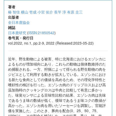
著者
椿 智佳
横山 壱成
小宮 佑介
長竿 淳
有原 圭三
出版者
全日本鹿協会
雑誌
日本鹿研究
(
ISSN:21850542
)
巻号頁・発行日
vol.2022, no.1, pp.2-9, 2022 (Released:2023-05-22)
近年、野生動物による被害、特に北海道におけるエゾシカに
よるものが増加傾向にあり、これらの動物は個体数維持のた
め捕殺される。一方、狩猟によって得られる野生動物の肉を
ジビエとして利用する動きが拡大している。エゾシカにおけ
る新たな食肉としての価値を高めるため、その理化学特性と
嗜好性の検討を行った。エゾシカ肉のドリップロスおよび高
温加熱時のクッキングロスは牛肉と比較して有意に多かっ
た。味覚センサによる呈味性比較の結果、エゾシカ肉は先味
であるうま味の数値が低く、後味であるうま味コクの数値が
高かった。エゾシカ肉を用いたソーセージを調製し、官能評
価を実施した。このとき、豚肉を配合(0、25、50、75、
100%)し、その割合を検討した。その結果、香り、味、外