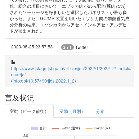
観、総合の項目において、エゾシカ肉が25%配合(豚肉75%)
されたソーセージを好ましいと選択したパネリストが最も多
かった。また、GC/MS 装置を用いたエゾシカ肉の加熱香気成
分分析の結果、エゾシカ肉からアセトインやアセトアルデヒ
ドが検出された。
2023-05-25 23:57:58
Twitter
2 + 1
https://www.jstage.jst.go.jp/article/jjds/2022/1/2022_2/_article/-
char/ja/
(
info:doi/10.57490/jjds.2022.1_2
)
言及状況
変動（ピーク前後）
変動（月別）
分布
合計
Twitter (通常)
Twitter (RT)
2.0