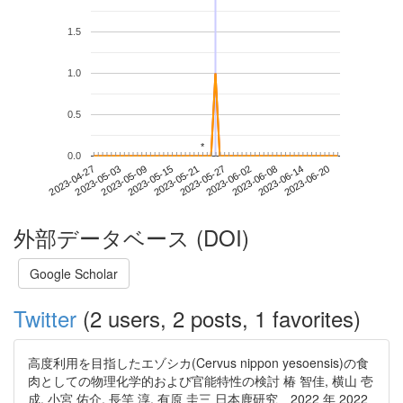
1.5
1.0
0.5
*
*
0.0
2023-06-14
2023-04-27
2023-05-15
2023-06-02
2023-06-20
2023-05-03
2023-05-21
2023-06-08
2023-05-09
2023-05-27
外部データベース (DOI)
Google Scholar
Twitter
(2 users, 2 posts, 1 favorites)
高度利用を目指したエゾシカ(Cervus nippon yesoensis)の食
肉としての物理化学的および官能特性の検討 椿 智佳, 横山 壱
成, 小宮 佑介, 長竿 淳, 有原 圭三 日本鹿研究 2022 年 2022