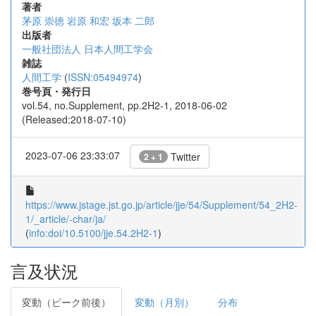
著者
茅原 崇徳
岩原 和宏
坂本 二郎
出版者
一般社団法人 日本人間工学会
雑誌
人間工学
(
ISSN:05494974
)
巻号頁・発行日
vol.54, no.Supplement, pp.2H2-1, 2018-06-02
(Released:2018-07-10)
2023-07-06 23:33:07
Twitter
2 + 1
https://www.jstage.jst.go.jp/article/jje/54/Supplement/54_2H2-
1/_article/-char/ja/
(
info:doi/10.5100/jje.54.2H2-1
)
言及状況
変動（ピーク前後）
変動（月別）
分布