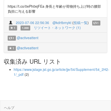
https://t.co/0ePh0ejFEa 身長と年齢が荷物持ち上げ時の腰部
負担に与える影響
2023-07-06 22:56:36
@kdrtbmykt
(
投稿一覧
)
1
リツイート・ネットワーク (1)
1
1.000
@activeattent
1
@activeattent
1
収集済み URL リスト
https://www.jstage.jst.go.jp/article/jje/54/Supplement/54_2H2-
1/_pdf
(2)
ヘルプ