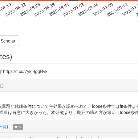
2023-09-09
2023-09-12
2023-09
-08-19
2
2023-08-22
2023-08-25
2023-08-28
2023-08-31
2023-09-03
2023-09-06
 Scholar
tes)
/t.co/7ykjBggRvk
覧
)
LKQTqI 歩行課題と靴紐条件について主効果が認められた。loose条件ではfi
動揺量は有意に大きかった。本研究より，靴紐の締め方が緩い（loose条
一覧
)
8