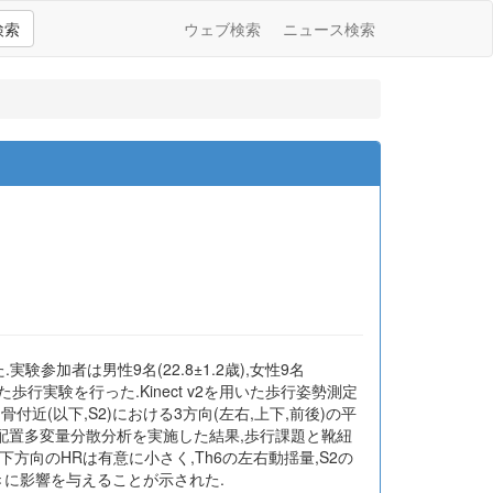
検索
ウェブ検索
ニュース検索
験参加者は男性9名(22.8±1.2歳),女性9名
作した歩行実験を行った.Kinect v2を用いた歩行姿勢測定
付近(以下,S2)における3方向(左右,上下,前後)の平
る二元配置多変量分散分析を実施した結果,歩行課題と靴紐
上下方向のHRは有意に小さく,Th6の左右動揺量,S2の
動きに影響を与えることが示された.