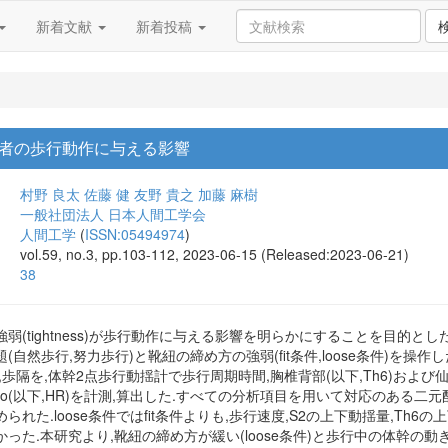
新着文献
新着投稿
者の歩行動作に与える影響
村野 良太
佐藤 健
友野 貴之
加藤 麻樹
一般社団法人 日本人間工学会
人間工学
(
ISSN:05494974
)
vol.59, no.3, pp.103-112, 2023-06-15 (Released:2023-06-21)
38
(tightness)が歩行動作に与える影響を明らかにすることを目的とした.実
歩行課題(自然歩行,努力歩行)と靴紐の締め方の強弱(fit条件,loose条件)を操
歩隔を,体幹2点歩行動揺計で歩行周期時間,胸椎背部(以下,Th6)および仙骨
 Ratio(以下,HR)を計測,算出した.すべての分析項目を用いて対応のあ
れた.loose条件ではfit条件よりも,歩行速度,S2の上下動揺量,Th6の
った.本研究より,靴紐の締め方が緩い(loose条件)と歩行中の体幹の