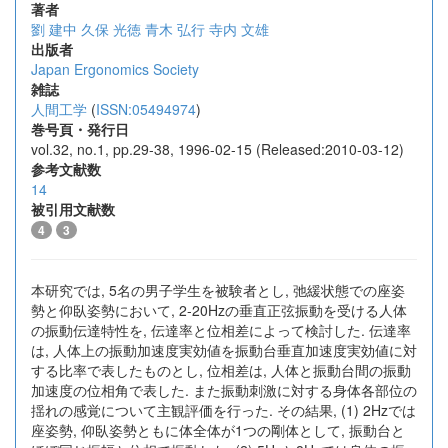
著者
劉 建中
久保 光徳
青木 弘行
寺内 文雄
出版者
Japan Ergonomics Society
雑誌
人間工学
(
ISSN:05494974
)
巻号頁・発行日
vol.32, no.1, pp.29-38, 1996-02-15 (Released:2010-03-12)
参考文献数
14
被引用文献数
4
3
本研究では, 5名の男子学生を被験者とし, 弛緩状態での座姿
勢と仰臥姿勢において, 2-20Hzの垂直正弦振動を受ける人体
の振動伝達特性を, 伝達率と位相差によって検討した. 伝達率
は, 人体上の振動加速度実効値を振動台垂直加速度実効値に対
する比率で表したものとし, 位相差は, 人体と振動台間の振動
加速度の位相角で表した. また振動刺激に対する身体各部位の
揺れの感覚について主観評価を行った. その結果, (1) 2Hzでは
座姿勢, 仰臥姿勢ともに体全体が1つの剛体として, 振動台と