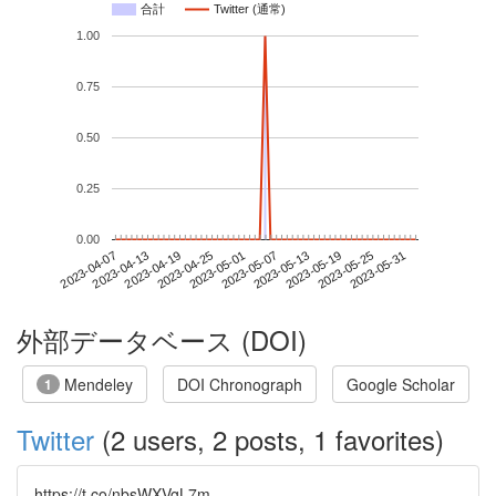
合計
Twitter (通常)
1.00
0.75
0.50
0.25
0.00
2023-05-25
2023-04-07
2023-04-25
2023-05-13
2023-05-31
2023-04-13
2023-05-01
2023-05-19
2023-04-19
2023-05-07
外部データベース (DOI)
Mendeley
DOI Chronograph
Google Scholar
1
Twitter
(2 users, 2 posts, 1 favorites)
https://t.co/nbsWXVgL7m