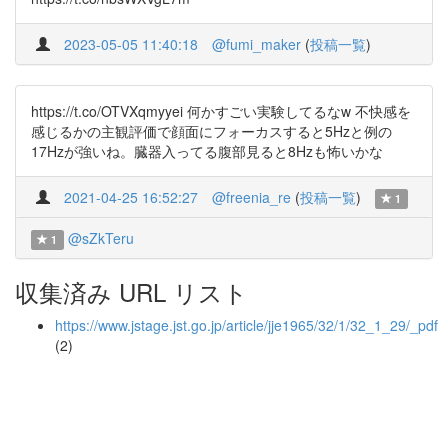
2023-05-05 11:40:18
@fumi_maker
(
投稿一覧
)
https://t.co/OTVXqmyyei 何かすごい実験してるなw 不快感を
感じるかの主観評価で顔面にフォーカスすると5Hzと例の
17Hzが強いね。臓器入ってる腹部見ると8Hzも怖いかな
2021-04-25 16:52:27
@freenia_re
(
投稿一覧
)
1
@sZkTeru
1
収集済み URL リスト
https://www.jstage.jst.go.jp/article/jje1965/32/1/32_1_29/_pdf
(2)