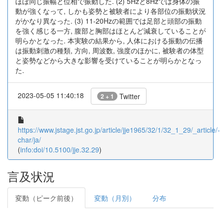
ほぼ同じ振幅と位相で振動した. (2) 5Hzと8Hzでは身体の振
動が強くなって, しかも姿勢と被験者により各部位の振動状況
がかなり異なった. (3) 11-20Hzの範囲では足部と頭部の振動
を強く感じる一方, 腹部と胸部はほとんど減衰していることが
明らかとなった. 本実験の結果から, 人体における振動の伝播
は振動刺激の種類, 方向, 周波数, 強度のほかに, 被験者の体型
と姿勢などから大きな影響を受けていることが明らかとなっ
た.
2023-05-05 11:40:18
Twitter
2 + 1
https://www.jstage.jst.go.jp/article/jje1965/32/1/32_1_29/_article/-
char/ja/
(
info:doi/10.5100/jje.32.29
)
言及状況
変動（ピーク前後）
変動（月別）
分布