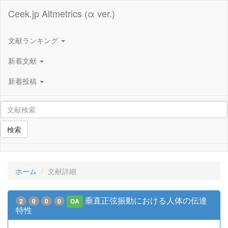
Ceek.jp Altmetrics (α ver.)
文献ランキング
新着文献
新着投稿
検索
ホーム
文献詳細
垂直正弦振動における人体の伝達
2
0
0
0
OA
特性