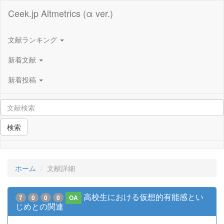
Ceek.jp Altmetrics (α ver.)
文献ランキング
新着文献
新着投稿
検索
ホーム
文献詳細
高校生における仮想的有能感とい
7
0
0
0
OA
じめとの関連