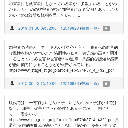
加害者にも被害者にもなっている者が「多数」いることがわ
かる。 いじめの被害者が後に加害者になる実例もあり、現代
のいじめは複雑な様相を呈している。 ...
2019-01-30 09:52:00
12516823
(
投稿一覧
)
加害者の特徴として、 恨みや猜疑心と言った他者への敵意的
攻撃性を抱きやすいこと 協調性の低さ、劣等感の高さと関連
すること いじめ被害や被害者への道徳・共感的な認知や感情
が低い傾向になることなどが報告されている。
https://www.jstage.jst.go.jp/article/jjep/57/4/57_4_432/_pdf
2015-06-12 15:40:00
12516823
(
投稿一覧
)
現代では、一方的ないじめっ子、いじめられっ子ばかりでは
なく、 加害、被害どちらの経験もある子供が、（割合とし
て）一番多いです。
https://www.jstage.jst.go.jp/article/jjep/57/4/57_4_432/_pdf 共
通点 仮想的有能感が高いこと 恨み、猜疑心、を多く持つ 協