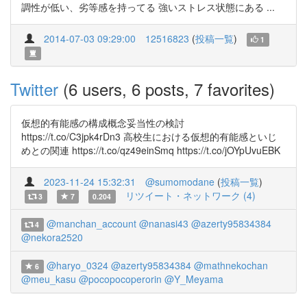
調性が低い、劣等感を持ってる 強いストレス状態にある ...
2014-07-03 09:29:00
12516823
(
投稿一覧
)
1
Twitter
(6 users, 6 posts, 7 favorites)
仮想的有能感の構成概念妥当性の検討
https://t.co/C3jpk4rDn3 高校生における仮想的有能感といじ
めとの関連 https://t.co/qz49einSmq https://t.co/jOYpUvuEBK
2023-11-24 15:32:31
@sumomodane
(
投稿一覧
)
リツイート・ネットワーク (4)
3
7
0.204
@manchan_account
@nanasi43
@azerty95834384
4
@nekora2520
@haryo_0324
@azerty95834384
@mathnekochan
6
@meu_kasu
@pocopocoperorin
@Y_Meyama