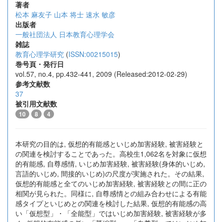
著者
松本 麻友子
山本 将士
速水 敏彦
出版者
一般社団法人 日本教育心理学会
雑誌
教育心理学研究
(
ISSN:00215015
)
巻号頁・発行日
vol.57, no.4, pp.432-441, 2009 (Released:2012-02-29)
参考文献数
37
被引用文献数
10
8
4
本研究の目的は, 仮想的有能感といじめ加害経験, 被害経験と
の関連を検討することであった。高校生1,062名を対象に仮想
的有能感, 自尊感情, いじめ加害経験, 被害経験(身体的いじめ,
言語的いじめ, 間接的いじめ)の尺度が実施された。その結果,
仮想的有能感と全てのいじめ加害経験, 被害経験との間に正の
相関が見られた。同様に, 自尊感情との組み合わせによる有能
感タイプといじめとの関連を検討した結果, 仮想的有能感の高
い「仮想型」・「全能型」ではいじめ加害経験, 被害経験が多