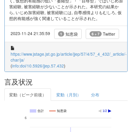
く, 仮想的有能感の低い「萎縮型」・「自尊型」ではいじめ加
害経験, 被害経験が少ないことが示された。本研究の結果か
ら, いじめ加害経験, 被害経験には, 自尊感情よりもむしろ, 仮
想的有能感が強く関連していることが示された。
2023-11-24 21:35:59
知恵袋
Twitter
1
6 + 7
https://www.jstage.jst.go.jp/article/jjep/57/4/57_4_432/_article/-
char/ja/
(
info:doi/10.5926/jjep.57.432
)
言及状況
変動（ピーク前後）
変動（月別）
分布
合計
知恵袋
1/2
6