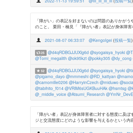
2022-11-13 19:59:51
@IlI_lIl_lIl_lIl
(
投稿一覧
)
「障がい」の表記を好まないのは問題のありかがう
のこと。 栗田・楠見「『障がい者』表記が身体障害者に対す
2021-08-07 06:33:07
@KengoIgei
(
投稿一覧
)
@d4qRDBGJJUXlg6d
@syogaisya_hyoki
@T
25
@Tomi_megalith
@ok95kzt
@pokky305
@dy_cong
@d4qRDBGJJUXlg6d
@syogaisya_hyoki
@ti
52
@pigamo_dayo
@mmmeshi
@RD_kattyan
@mamor
@camomille0206
@HarryinCzech
@miduwo
@socia
@tabihito_f014
@VRlM6sUGKBuuHAk
@hsmtsg
@k
@_middle_voice
@Atsumi_Research
@YmNr_DevE
「障がい者」表記が身体障害者に対する態度に及ぼす効果 https
ジと交流態度にどのような影響を与えるかという内