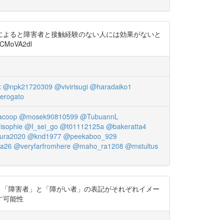
によると障害者と接触経験のない人には効果がないと
oVA2dl
x
@npk21720309
@vivirisugi
@haradaiko1
erogato
coop
@mosek90810599
@TubuannL
sophie
@I_sei_go
@t01112125a
@bakeratta4
ura2020
@knd1977
@peekaboo_929
ra26
@veryfarfromhere
@maho_ra1208
@mstultus
2010年の研究。「障害者」と「障がい者」の表記がそれぞれイメー
す可能性