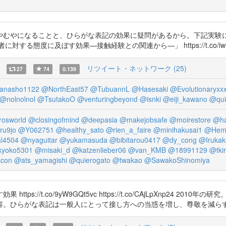
やむやになることと、ひらがな表記の効果に疑問があるから。下記実験
る態度に及ぼす効果—接触経験との関連から—」 https://t.co/iwCM
リツイート・ネットワーク (25)
27
74
0.139
anasho1122
@NorthEast57
@TubuannL
@Hasesaki
@Evolutionaryxx
@nolnolnol
@TsutakoO
@venturingbeyond
@isnki
@eiji_kawano
@qui
rosworld
@closingofmind
@deepasia
@makejobsafe
@moirestore
@ha
u9jo
@Y062751
@healthy_sato
@rien_a_faire
@minihakusai1
@Hemi
l4504
@nyaguitar
@yukamasuda
@bibitarou0417
@dy_cong
@Irukak
yoko5301
@misaki_d
@katzenlieber06
@van_KMB
@18991129
@tki
con
@ats_yamagishi
@quierogato
@twakao
@SawakoShinomiya
://t.co/9yW9GQt5vc https://t.co/CAjLpXnp24 
容。ひらがな表記は一般人にとって接し方への当惑を増し、尊敬を減ら