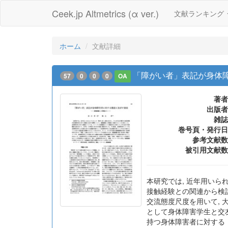
Ceek.jp Altmetrics (α ver.)
文献ランキング
ホーム
文献詳細
「障がい者」表記が身体
57
0
0
0
OA
著者
出版者
雑誌
巻号頁・発行日
参考文献数
被引用文献数
本研究では, 近年用いら
接触経験との関連から検
交流態度尺度を用いて, 
として身体障害学生と交
持つ身体障害者に対する