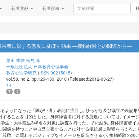
新着文献
新着投稿
障害者に対する態度に及ぼす効果 —接触経験との関連から—
栗田 季佳
楠見 孝
一般社団法人 日本教育心理学会
教育心理学研究
(
ISSN:00215015
)
vol.58, no.2, pp.129-139, 2010 (Released:2012-03-27)
44
7
1
れるようになった「障がい者」表記に注目し, ひらがな及び漢字の表記
討することを目的とした。身体障害者に対する態度については, イメージ
大学生・大学院生348名を対象に調査を行った。その結果, 身体障害者
友関係を持つことや自己主張することに対する抵抗感に影響を与えること
「尊敬」に関わるポジティブなイメージを促進させるが, 接触経験の無い