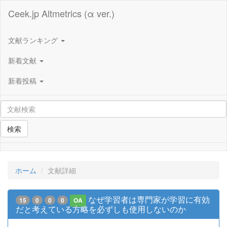
Ceek.jp Altmetrics (α ver.)
文献ランキング
新着文献
新着投稿
検索
ホーム
文献詳細
なぜ学習者は専門家が学習に有効
15
0
0
0
OA
だと考えている方略を必ずしも使用しないのか