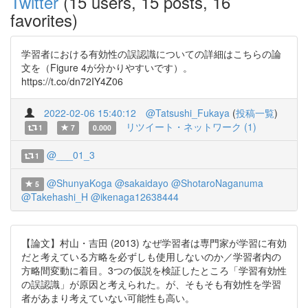
Twitter
(15 users, 15 posts, 16
favorites)
学習者における有効性の誤認識についての詳細はこちらの論
文を（Figure 4が分かりやすいです）。
https://t.co/dn72IY4Z06
2022-02-06 15:40:12
@Tatsushi_Fukaya
(
投稿一覧
)
リツイート・ネットワーク (1)
1
7
0.000
@___01_3
1
@ShunyaKoga
@sakaidayo
@ShotaroNaganuma
5
@Takehashi_H
@ikenaga12638444
【論文】村山・吉田 (2013) なぜ学習者は専門家が学習に有効
だと考えている方略を必ずしも使用しないのか／学習者内の
方略間変動に着目。3つの仮説を検証したところ「学習有効性
の誤認識」が原因と考えられた。が、そもそも有効性を学習
者があまり考えていない可能性も高い。