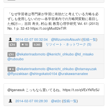
「なぜ学習者は専門家が学習に有効だと考えている方略を必
ずしも使用しないのか—各学習者内での方略間変動に着目し
た検討—」吉田 寿夫, 村山 航 教育心理学研究 Vol. 61 (2013)
No. 1 p. 32-43 https://t.co/gMudt2eTIR
2014-02-07 00:32:04
@MizumotoAtsushi
(
投稿一覧
)
リツイート・ネットワーク (5)
6
10
0.365
@ekaterinadomoto
@kenichi_ohkubo
@id_misako
5
@ruboubo
@ekaterinadomoto
@kenichi_ohkubo
@otamayuzak
6
@Ryozakisan
@shingokato0104
@urakawamanatee
@iganasuk こっちなら置いてるね。https://t.co/qVExYkRzSJ
2014-02-07 00:28:30
@at2c
(
投稿一覧
)