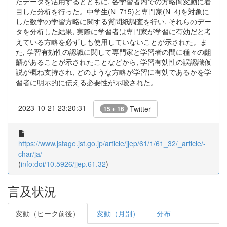
たデータを活用するとともに, 各学習者内での方略間変動に着
目した分析を行った。中学生(N=715)と専門家(N=4)を対象に
した数学の学習方略に関する質問紙調査を行い, それらのデー
タを分析した結果, 実際に学習者は専門家が学習に有効だと考
えている方略を必ずしも使用していないことが示された。ま
た, 学習有効性の認識に関して専門家と学習者の間に種々の齟
齬があることが示されたことなどから, 学習有効性の誤認識仮
説が概ね支持され, どのような方略が学習に有効であるかを学
習者に明示的に伝える必要性が示唆された。
2023-10-21 23:20:31
Twitter
15 + 16
https://www.jstage.jst.go.jp/article/jjep/61/1/61_32/_article/-
char/ja/
(
info:doi/10.5926/jjep.61.32
)
言及状況
変動（ピーク前後）
変動（月別）
分布