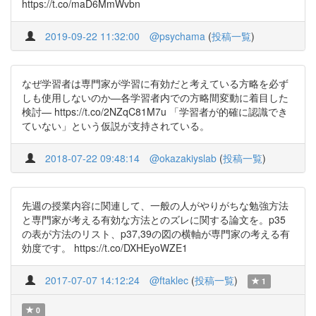
https://t.co/maD6MmWvbn
2019-09-22 11:32:00
@psychama
(
投稿一覧
)
なぜ学習者は専門家が学習に有効だと考えている方略を必ず
しも使用しないのか—各学習者内での方略間変動に着目した
検討— https://t.co/2NZqC81M7u 「学習者が的確に認識でき
ていない」という仮説が支持されている。
2018-07-22 09:48:14
@okazakiyslab
(
投稿一覧
)
先週の授業内容に関連して、一般の人がやりがちな勉強方法
と専門家が考える有効な方法とのズレに関する論文を。p35
の表が方法のリスト、p37,39の図の横軸が専門家の考える有
効度です。 https://t.co/DXHEyoWZE1
2017-07-07 14:12:24
@ftaklec
(
投稿一覧
)
1
0