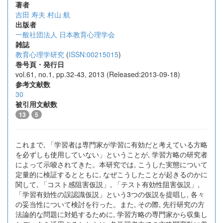
著者
吉田 寿夫
村山 航
出版者
一般社団法人 日本教育心理学会
雑誌
教育心理学研究
(
ISSN:00215015
)
巻号頁・発行日
vol.61, no.1, pp.32-43, 2013 (Released:2013-09-18)
参考文献数
30
被引用文献数
13
5
これまで, 「学習者は専門家が学習に有効だと考えている方略
を必ずしも使用していない」ということが, 学習方略の研究者
によって示唆されてきた。本研究では, こうした実態について
定量的に検証するとともに, なぜこうしたことが起きるのかに
関して, 「コスト感阻害仮説」, 「テスト有効性阻害仮説」,
「学習有効性の誤認識仮説」という3つの仮説を提唱し, 各々
の妥当性について検討を行った。また, その際, 先行研究の方
法論的な問題に対処するために, 学習方略の専門家から収集し