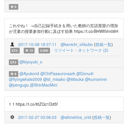
0
これやね！ →自己記録手続きを用いた教師の言語賞賛の増加
が児童の授業参加行動に及ぼす効果 https://t.co/BHWllVm08H
2017-10-08 18:37:11
@kenichi_ohkubo
(
投稿一覧
)
リツイート・ネットワーク (2)
2
13
0.000
@kiyoyuki_o
2
@Ayukond
@ChiPaaauroraark
@Donu4t
9
@flyingwhale2009
@id_misako
@iiiitsuka
@kumarinet
@pengugu
@ShinMacMini
1 1 https://t.co/8tZQc1Dd5f
2017-02-27 03:06:03
@altmetrics_crtd
(
投稿一覧
)