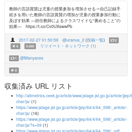
教師の言語賞賛は児童の授業参加を増加させる⇒自己記録手
続きを用いた教師の言語賞賛の増加が児童の授業参加行動に
及ぼす効果 —担任教師によるクラスワイドな“褒めること”の
効果— https://t.co/Cv0UXswwPb
2017-02-27 01:50:59
@uranus_2
(
投稿一覧
)
2
リツイート・ネットワーク (1)
6
0.000
@Manyaces
1
0
収集済み URL リスト
http://altmetrics.ceek.jp/article/www.jstage.jst.go.jp/article/jjep
char/ja/
(1)
https://www.jstage.jst.go.jp/article/jjep/64/4/64_598/_article/-
char/ja/
(16)
https://www.jstage.jst.go.jp/article/jjep/64/4/64_598/_article/-
char/ja/?s=09
(1)
https://www.jstage.jst.go.jp/article/jjep/64/4/64_598/_pdf