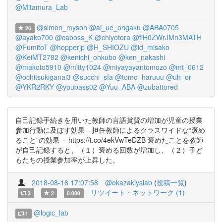
@Mitamura_Lab
@simon_myson
@ai_ue_ongaku
@ABA0705
26
@ayako700
@caboss_K
@chiyotora
@fiH0ZWrJMn3MATH
@FumitoT
@hopperjp
@H_SHIOZU
@id_misako
@KeiMT2782
@kenichi_ohkubo
@ken_nakashi
@makoto5910
@mitty1024
@miyayayantomozo
@mt_0612
@ochitsukiganai3
@succhi_sfa
@tomo_haruuu
@uh_or
@YKR2RKY
@youbass02
@Yuu_ABA
@zubattored
自己記録手続きを用いた教師の言語賞賛の増加が児童の授業
参加行動に及ぼす効果―担任教師によるクラスワイドな“褒め
ること”の効果― https://t.co/4ekVwTeDZB 褒めたことを教師
が自己記録すると、（１）褒める回数が増加し、（２）子ど
もたちの授業参加率が上昇した。
2018-08-16 17:07:58
@okazakiyslab
(
投稿一覧
)
リツイート・ネットワーク (1)
3
2
0.000
@logic_lab
1