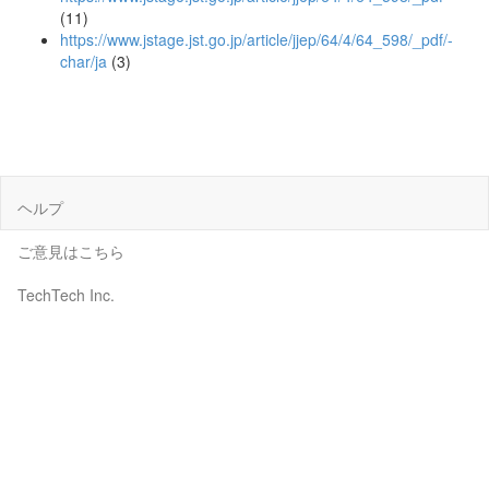
(11)
https://www.jstage.jst.go.jp/article/jjep/64/4/64_598/_pdf/-
char/ja
(3)
ヘルプ
ご意見はこちら
TechTech Inc.