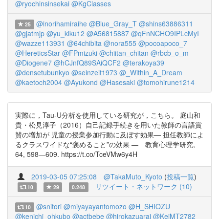
@ryochinsinsekai
@KgClasses
@inorihamiraihe
@Blue_Gray_T
@shins63886311
25
@gjatmjp
@yu_kiku12
@A56815887
@qFnNCHO9IPLcMyI
@wazze113931
@64chibita
@nora555
@pocoapoco_7
@HereticsStar
@FPmizuki
@chiitan_chitan
@rbcb_o_m
@Diogene7
@hCJnfQ89SAiQCF2
@terakoya39
@densetubunkyo
@seinzeit1973
@_Within_A_Dream
@kaetoch2004
@Ayukond
@Hasesaki
@tomohirune1214
実際に，Tau-U分析を使用している研究が，こちら。 庭山和
貴・松見淳子（2016）自己記録手続きを用いた教師の言語賞
賛の増加が 児童の授業参加行動に及ぼす効果― 担任教師によ
るクラスワイドな“褒めること”の効果 ― 教育心理学研究,
64, 598―609. https://t.co/TceVMw6y4H
2019-03-05 07:25:08
@TakaMuto_Kyoto
(
投稿一覧
)
リツイート・ネットワーク (10)
10
29
0.248
@snitori
@miyayayantomozo
@H_SHIOZU
10
@kenichi_ohkubo
@actbebe
@hirokazuarai
@KeiMT2782