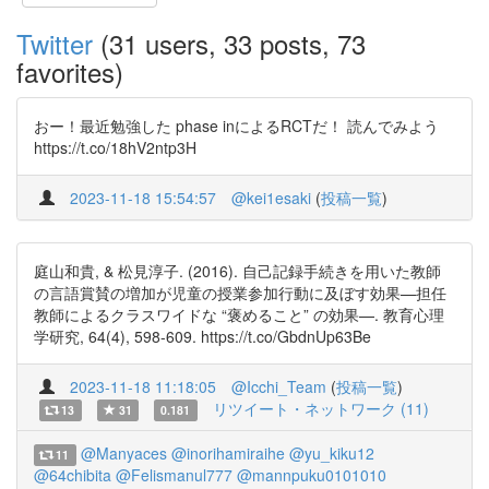
Twitter
(31 users, 33 posts, 73
favorites)
おー！最近勉強した phase inによるRCTだ！ 読んでみよう
https://t.co/18hV2ntp3H
2023-11-18 15:54:57
@kei1esaki
(
投稿一覧
)
庭山和貴, & 松見淳子. (2016). 自己記録手続きを用いた教師
の言語賞賛の増加が児童の授業参加行動に及ぼす効果—担任
教師によるクラスワイドな “褒めること” の効果—. 教育心理
学研究, 64(4), 598-609. https://t.co/GbdnUp63Be
2023-11-18 11:18:05
@Icchi_Team
(
投稿一覧
)
リツイート・ネットワーク (11)
13
31
0.181
@Manyaces
@inorihamiraihe
@yu_kiku12
11
@64chibita
@Felismanul777
@mannpuku0101010