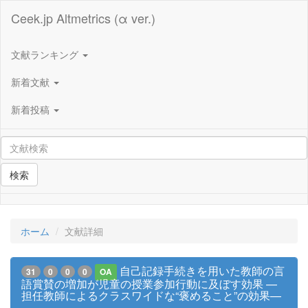
Ceek.jp Altmetrics (α ver.)
文献ランキング
新着文献
新着投稿
検索
ホーム
文献詳細
自己記録手続きを用いた教師の言
31
0
0
0
OA
語賞賛の増加が児童の授業参加行動に及ぼす効果 —
担任教師によるクラスワイドな“褒めること”の効果—