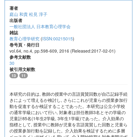
著者
庭山 和貴
松見 淳子
出版者
一般社団法人 日本教育心理学会
雑誌
教育心理学研究
(
ISSN:00215015
)
巻号頁・発行日
vol.64, no.4, pp.598-609, 2016 (Released:2017-02-01)
参考文献数
30
被引用文献数
13
11
本研究の目的は, 教師の授業中の言語賞賛回数が自己記録手続
きによって増えるか検討し, さらにこれが児童らの授業参加行
動を促進するか検証することであった。本研究は公立小学校
の通常学級において行い, 対象者は担任教師3名とその学級の
児童計85名(1年生2学級, 3年生1学級)であった。介入効果の
指標として, 授業中に教師が児童を言語賞賛した回数と児童ら
の授業参加行動を記録した。介入効果を検証するために多層
ベースラインデザインを用いて, 介入開始時期を対象者間でず