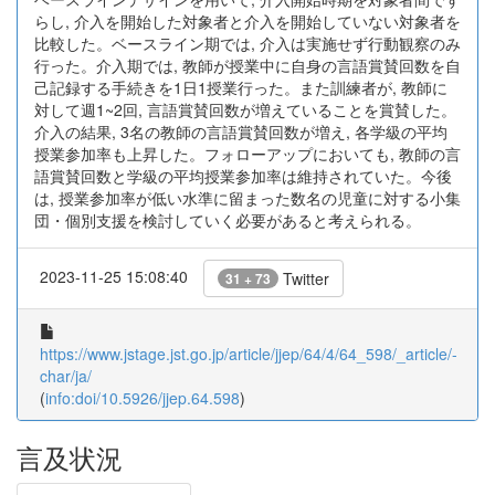
らし, 介入を開始した対象者と介入を開始していない対象者を
比較した。ベースライン期では, 介入は実施せず行動観察のみ
行った。介入期では, 教師が授業中に自身の言語賞賛回数を自
己記録する手続きを1日1授業行った。また訓練者が, 教師に
対して週1~2回, 言語賞賛回数が増えていることを賞賛した。
介入の結果, 3名の教師の言語賞賛回数が増え, 各学級の平均
授業参加率も上昇した。フォローアップにおいても, 教師の言
語賞賛回数と学級の平均授業参加率は維持されていた。今後
は, 授業参加率が低い水準に留まった数名の児童に対する小集
団・個別支援を検討していく必要があると考えられる。
2023-11-25 15:08:40
Twitter
31 + 73
https://www.jstage.jst.go.jp/article/jjep/64/4/64_598/_article/-
char/ja/
(
info:doi/10.5926/jjep.64.598
)
言及状況