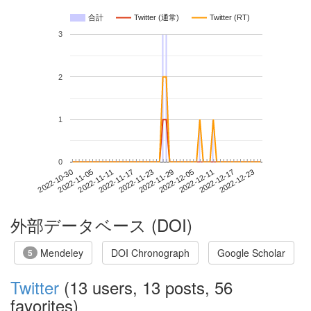
合計
Twitter (通常)
Twitter (RT)
3
2
1
0
2022-12-17
2022-10-30
2022-11-17
2022-12-05
2022-12-23
2022-11-05
2022-11-23
2022-12-11
2022-11-11
2022-11-29
外部データベース (DOI)
Mendeley
DOI Chronograph
Google Scholar
5
Twitter
(13 users, 13 posts, 56
favorites)