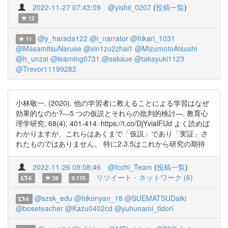
2022-11-27 07:43:09
@yishii_0207
(
投稿一覧
)
12
@y_harada122
@i_narrator
@hikari_1031
11
@MasamitsuNaruse
@xin1zu2zhai1
@MizumotoAtsushi
@h_unzai
@learning0731
@sakaue
@takayuki1123
@Trevor11199282
小林敬一. (2020). 他の学習者に教えることによる学習はなぜ
効果的なのか?―5 つの仮説とそれらの批判的検討―. 教育心
理学研究, 68(4), 401-414. https://t.co/DjYvialFUd よく読めば
わかりますが、これらはあくまで「仮説」であり「実証」さ
れたものではありません。 特に2.3.5はこれから研究の期待
2022-11-26 09:08:46
@Icchi_Team
(
投稿一覧
)
リツイート・ネットワーク (6)
6
28
0.170
@szsk_edu
@hikonyan_18
@SUEMATSUDaiki
6
@boseteacher
@Kazu0402cd
@yuhunami_tidori