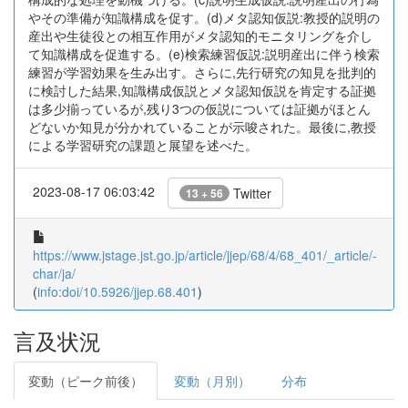
やその準備が知識構成を促す。(d)メタ認知仮説:教授的説明の
産出や生徒役との相互作用がメタ認知的モニタリングを介し
て知識構成を促進する。(e)検索練習仮説:説明産出に伴う検索
練習が学習効果を生み出す。さらに,先行研究の知見を批判的
に検討した結果,知識構成仮説とメタ認知仮説を肯定する証拠
は多少揃っているが,残り3つの仮説については証拠がほとん
どないか知見が分かれていることが示唆された。最後に,教授
による学習研究の課題と展望を述べた。
2023-08-17 06:03:42
Twitter
13 + 56
https://www.jstage.jst.go.jp/article/jjep/68/4/68_401/_article/-
char/ja/
(
info:doi/10.5926/jjep.68.401
)
言及状況
変動（ピーク前後）
変動（月別）
分布