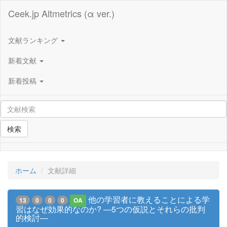
Ceek.jp Altmetrics (α ver.)
文献ランキング
新着文献
新着投稿
検索
ホーム
文献詳細
他の学習者に教えることによる学
13
0
0
0
OA
習はなぜ効果的なのか? ―5つの仮説とそれらの批判
的検討―