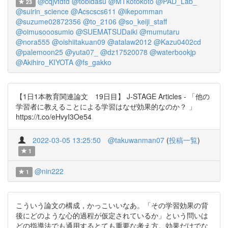
@cqjvtdtd
@tobidasu
@MTkotokoto
@PAD_Lab_
23
@suirin_science
@Acscscs611
@ikepomman
@suzume02872356
@to_2106
@so_keiji_staff
@oimusooosumio
@SUEMATSUDaiki
@mumutaru
@nora555
@oishiitakuan09
@atalaw2012
@Kazu0402cd
@palemoon25
@yuta07_
@dz17520078
@waterbookjp
@Akihiro_KIYOTA
@fs_gakko
【1日1本教育関連論文 19日目】 J-STAGE Articles - 「他の
学習者に教えることによる学習はなぜ効果的なのか？ 」
https://t.co/eHvyI3Oe54
2022-03-05 13:25:50
@takuwanman07
(
投稿一覧
)
1
@nin222
1
こういう論文の構成，かっこいいなあ。「その学習効果の背
後にどのような心的過程が仮定されているか」という問いは
どの指導法でも通用するとても重要な考え方。効果だけでな