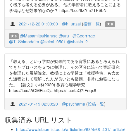
く機序も考える必要がある。 他の学習者に教えることによる
学習はなぜ効果的なのか？ https://t.co/9ZYm7TFSbN
2021-12-22 01:09:00
@h_unzai
(
投稿一覧
)
8
@MasamitsuNaruse
@uru_
@Georrrrge
6
@T_Shimodaira
@seimi_0501
@shakin_2
「教える」という学習が効果的である背景にあると考えられ
てきたプロセスを５つに整理し、その区分に沿って実証研究
を整理した展望論文。教授による学習は「教授準備」も含め
た過程として理解した方が良いとも指摘。非常に勉強になっ
た。 【論文】小林(2020) 教育心理学研究
https://t.co/lAOMPscDja https://t.co/taQ7tFnqx8
2021-01-19 02:30:20
@psychama
(
投稿一覧
)
収集済み URL リスト
https://www.jstage.jst.go.jp/article/jjep/68/4/68_401/_article/-