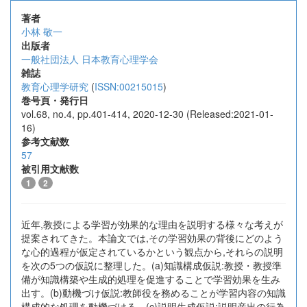
著者
小林 敬一
出版者
一般社団法人 日本教育心理学会
雑誌
教育心理学研究
(
ISSN:00215015
)
巻号頁・発行日
vol.68, no.4, pp.401-414, 2020-12-30 (Released:2021-01-
16)
参考文献数
57
被引用文献数
1
2
近年,教授による学習が効果的な理由を説明する様々な考えが
提案されてきた。本論文では,その学習効果の背後にどのよう
な心的過程が仮定されているかという観点から,それらの説明
を次の5つの仮説に整理した。(a)知識構成仮説:教授・教授準
備が知識構築や生成的処理を促進することで学習効果を生み
出す。(b)動機づけ仮説:教師役を務めることが学習内容の知識
構成的な処理を動機づける。(c)説明生成仮説:説明産出の行為