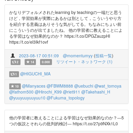
かなりデフォルメされたlearning by teachingの一端だと思う
けど，学習効果が実際にあるかは別として，こういうやり方
を紹介する意義はありそうな気がしてる。ちなみにちょい前
にこういうのが出てましたね。 他の学習者に教えることによ
る学習はなぜ効果的なのか？ https://t.co/DPGZauzpHI
https://t.co/el3Ikf1ovf
2023-08-17 00:51:09
@momentumyy
(
投稿一覧
)
リツイート・ネットワーク (1)
2
14
0.000
@HIGUCHI_MA
1
@Manyaces
@FBWM8888
@uebuchi
@wat_tomoya
10
@fathom500
@Hirochi_K99
@riet911
@Takehashi_H
@yuuyuuyuuyuu10
@Fukuma_topology
他の学習者に教えることによる学習はなぜ効果的なのか？―5
つの仮説とそれらの批判的検討― https://t.co/27p9NXk1L0