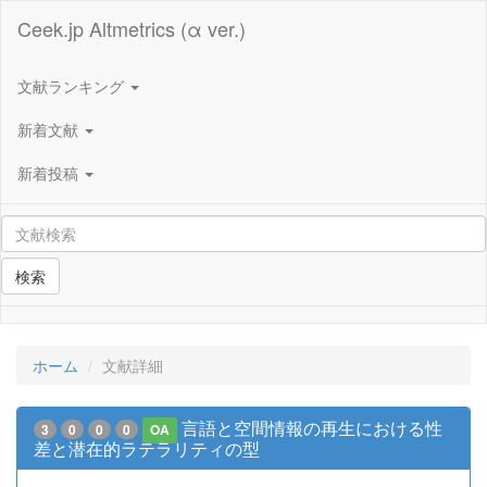
Ceek.jp Altmetrics (α ver.)
文献ランキング
新着文献
新着投稿
検索
ホーム
文献詳細
言語と空間情報の再生における性
3
0
0
0
OA
差と潜在的ラテラリティの型