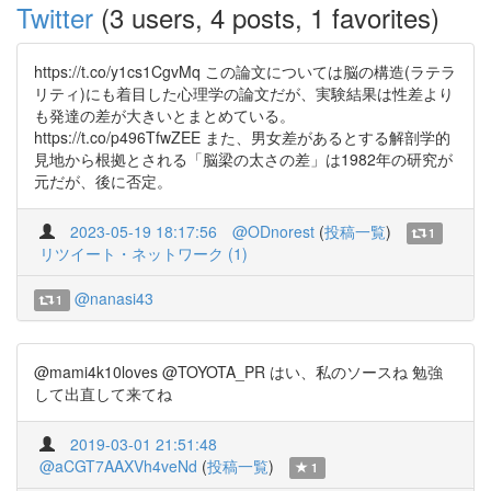
Twitter
(3 users, 4 posts, 1 favorites)
https://t.co/y1cs1CgvMq この論文については脳の構造(ラテラ
リティ)にも着目した心理学の論文だが、実験結果は性差より
も発達の差が大きいとまとめている。
https://t.co/p496TfwZEE また、男女差があるとする解剖学的
見地から根拠とされる「脳梁の太さの差」は1982年の研究が
元だが、後に否定。
2023-05-19 18:17:56
@ODnorest
(
投稿一覧
)
1
リツイート・ネットワーク (1)
@nanasi43
1
@mami4k10loves @TOYOTA_PR はい、私のソースね 勉強
して出直して来てね
2019-03-01 21:51:48
@aCGT7AAXVh4veNd
(
投稿一覧
)
1