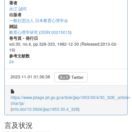
著者
永江 誠司
出版者
一般社団法人 日本教育心理学会
雑誌
教育心理学研究
(
ISSN:00215015
)
巻号頁・発行日
vol.30, no.4, pp.328-333, 1982-12-30 (Released:2013-02-
19)
参考文献数
24
2023-11-01 01:36:38
Twitter
3 + 1
https://www.jstage.jst.go.jp/article/jjep1953/30/4/30_328/_article/-
char/ja/
(
info:doi/10.5926/jjep1953.30.4_328
)
言及状況