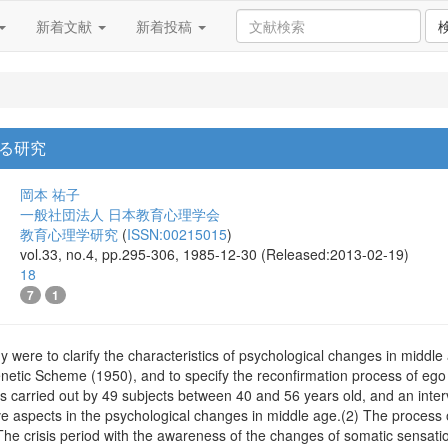
新着文献
新着投稿
る研究
岡本 祐子
一般社団法人 日本教育心理学会
教育心理学研究
(
ISSN:00215015
)
vol.33, no.4, pp.295-306, 1985-12-30 (Released:2013-02-19)
18
7
1
y were to clarify the characteristics of psychological changes in middle
genetic Scheme (1950), and to specify the reconfirmation process of ego 
s carried out by 49 subjects between 40 and 56 years old, and an inter
e aspects in the psychological changes in middle age.(2) The process o
 The crisis period with the awareness of the changes of somatic sensati