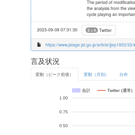
The period of modificatio
the analysis from the view
cycle playing an importan
2023-09-08 07:31:30
Twitter
2 + 4
https://www.jstage.jst.go.jp/article/jjep1953/33/
言及状況
変動（ピーク前後）
変動（月別）
分布
合計
Twitter (通常)
1.00
0.75
0.50