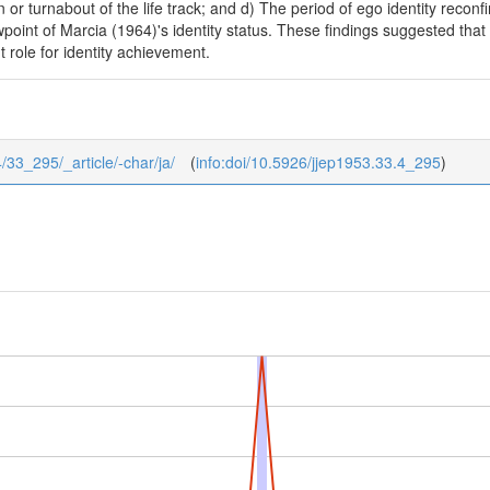
n or turnabout of the life track; and d) The period of ego identity recon
point of Marcia (1964)'s identity status. These findings suggested that 
t role for identity achievement.
4/33_295/_article/-char/ja/
(
info:doi/10.5926/jjep1953.33.4_295
)