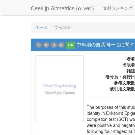
Ceek.jp Altmetrics (α ver.)
文献ランキング
ホーム
文献詳細
中年期の自我同一性に関す
2
0
0
0
OA
著者
出版者
雑誌
巻号頁・発行日
参考文献数
被引用文献数
The purposes of this stud
identity in Erikson's Epi
completion test (SCT) wa
were positive and negativ
following four stages: a)