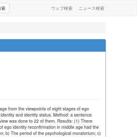
検索
ウェブ検索
ニュース検索
 age from the viewpoints of eight stages of ego
identity and identity status. Method: a sentence
view was done to 22 of them. Results: (1) There
f ego identity reconfirmation in middle age had the
on; b) The period of the psychological moratorium; c)