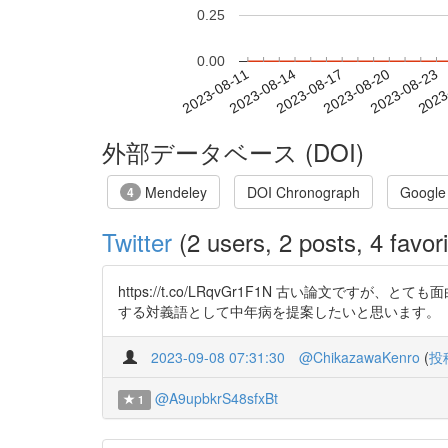
0.25
0.00
2023-08-17
2023-08-20
2023-08-23
2023
2023-08-11
2023-08-14
外部データベース (DOI)
Mendeley
DOI Chronograph
Google
4
Twitter
(2 users, 2 posts, 4 favori
https://t.co/LRqvGr1F1N 古い論
する対義語として中年病を提案したいと思います。
2023-09-08 07:31:30
@ChikazawaKenro
(
投
@A9upbkrS48sfxBt
1