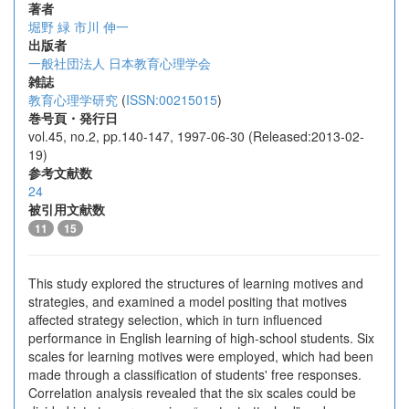
著者
堀野 緑
市川 伸一
出版者
一般社団法人 日本教育心理学会
雑誌
教育心理学研究
(
ISSN:00215015
)
巻号頁・発行日
vol.45, no.2, pp.140-147, 1997-06-30 (Released:2013-02-
19)
参考文献数
24
被引用文献数
11
15
This study explored the structures of learning motives and
strategies, and examined a model positing that motives
affected strategy selection, which in turn influenced
performance in English learning of high-school students. Six
scales for learning motives were employed, which had been
made through a classification of students' free responses.
Correlation analysis revealed that the six scales could be