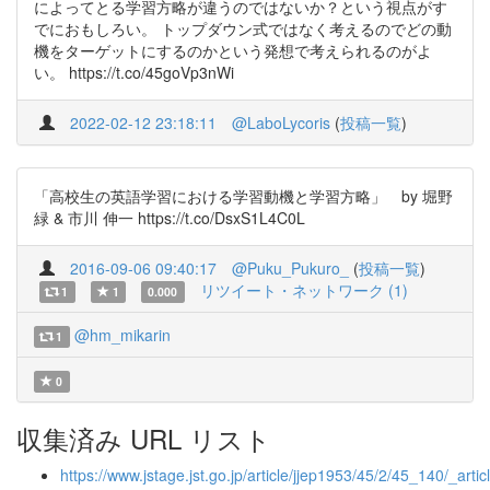
によってとる学習方略が違うのではないか？という視点がす
でにおもしろい。 トップダウン式ではなく考えるのでどの動
機をターゲットにするのかという発想で考えられるのがよ
い。 https://t.co/45goVp3nWi
2022-02-12 23:18:11
@LaboLycoris
(
投稿一覧
)
「高校生の英語学習における学習動機と学習方略」 by 堀野
緑 & 市川 伸一 https://t.co/DsxS1L4C0L
2016-09-06 09:40:17
@Puku_Pukuro_
(
投稿一覧
)
リツイート・ネットワーク (1)
1
1
0.000
@hm_mikarin
1
0
収集済み URL リスト
https://www.jstage.jst.go.jp/article/jjep1953/45/2/45_140/_articl