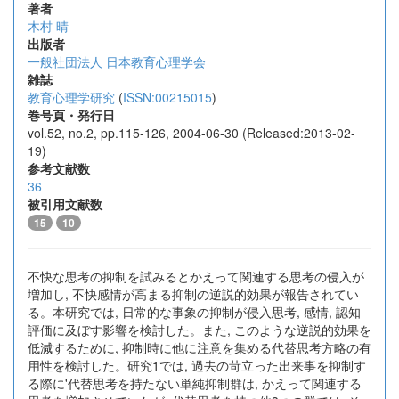
著者
木村 晴
出版者
一般社団法人 日本教育心理学会
雑誌
教育心理学研究
(
ISSN:00215015
)
巻号頁・発行日
vol.52, no.2, pp.115-126, 2004-06-30 (Released:2013-02-
19)
参考文献数
36
被引用文献数
15
10
不快な思考の抑制を試みるとかえって関連する思考の侵入が
増加し, 不快感情が高まる抑制の逆説的効果が報告されてい
る。本研究では, 日常的な事象の抑制が侵入思考, 感情, 認知
評価に及ぼす影響を検討した。また, このような逆説的効果を
低減するために, 抑制時に他に注意を集める代替思考方略の有
用性を検討した。研究1では, 過去の苛立った出来事を抑制す
る際に'代替思考を持たない単純抑制群は, かえって関連する