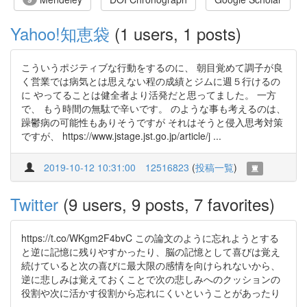
Yahoo!知恵袋
(1 users, 1 posts)
こういうポジティブな行動をするのに、 朝目覚めて調子が良
く営業では病気とは思えない程の成績とジムに週５行けるの
に やってることは健全者より活発だと思ってました。 一方
で、 もう時間の無駄で辛いです。 のような事も考えるのは、
躁鬱病の可能性もありそうですが それはそうと侵入思考対策
ですが、 https://www.jstage.jst.go.jp/article/j ...
2019-10-12 10:31:00
12516823
(
投稿一覧
)
Twitter
(9 users, 9 posts, 7 favorites)
https://t.co/WKgm2F4bvC この論文のように忘れようとする
と逆に記憶に残りやすかったり、脳の記憶として喜びは覚え
続けていると次の喜びに最大限の感情を向けられないから、
逆に悲しみは覚えておくことで次の悲しみへのクッションの
役割や次に活かす役割から忘れにくいということがあったり