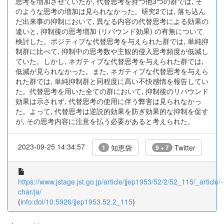
思考を増加させていたが, 代替思考を持つ他3つの群では, そ
のような思考の増加は見られなかった。研究2では, 落ち込ん
だ出来事の抑制において, 異なる内容の代替思考による効果の
違いと, 抑制後の思考増加 (リバウンド効果) の有無について
検討した。ポジティブな代替思考を与えられた群では, 単純抑
制群に比べて, 抑制中の思考数や主観的侵入思考頻度が低減し
ていた。しかし, ネガティブな代替思考を与えられた群では,
低減が見られなかった。また, ネガティブな代替思考を与えら
れた群では, 単純抑制群と同程度に高い不快感情を報告してい
た。代替思考を用いた全ての群において, 抑制後のリバウンド
効果は示されず, 代替思考の使用に伴う弊害は見られなかっ
た。よって, 代替思考は逆説的効果を防ぎ効果的な抑制を促す
が, その思考内容に注意を払う必要があると考えられた。
2023-09-25 14:34:57
知恵袋
Twitter
1
9 + 7
https://www.jstage.jst.go.jp/article/jjep1953/52/2/52_115/_article/-
char/ja/
(
info:doi/10.5926/jjep1953.52.2_115
)