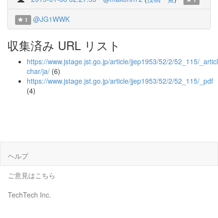
@JG1WWK
1
収集済み URL リスト
https://www.jstage.jst.go.jp/article/jjep1953/52/2/52_115/_articl
char/ja/
(6)
https://www.jstage.jst.go.jp/article/jjep1953/52/2/52_115/_pdf
(4)
ヘルプ
ご意見はこちら
TechTech Inc.