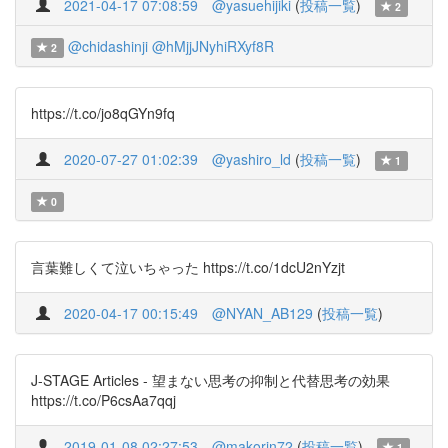
2021-04-17 07:08:59
@yasuehijiki
(
投稿一覧
)
2
@chidashinji
@hMjjJNyhiRXyf8R
2
https://t.co/jo8qGYn9fq
2020-07-27 01:02:39
@yashiro_ld
(
投稿一覧
)
1
0
言葉難しくて泣いちゃった https://t.co/1dcU2nYzjt
2020-04-17 00:15:49
@NYAN_AB129
(
投稿一覧
)
J-STAGE Articles - 望まない思考の抑制と代替思考の効果
https://t.co/P6csAa7qqj
2019-01-08 02:27:53
@makorin72
(
投稿一覧
)
1