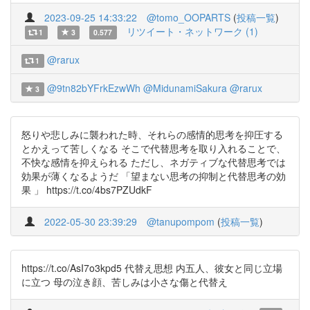
2023-09-25 14:33:22
@tomo_OOPARTS
(
投稿一覧
)
リツイート・ネットワーク (1)
1
3
0.577
@rarux
1
@9tn82bYFrkEzwWh
@MidunamiSakura
@rarux
3
怒りや悲しみに襲われた時、それらの感情的思考を抑圧する
とかえって苦しくなる そこで代替思考を取り入れることで、
不快な感情を抑えられる ただし、ネガティブな代替思考では
効果が薄くなるようだ 「望まない思考の抑制と代替思考の効
果 」 https://t.co/4bs7PZUdkF
2022-05-30 23:39:29
@tanupompom
(
投稿一覧
)
https://t.co/AsI7o3kpd5 代替え思想 内五人、彼女と同じ立場
に立つ 母の泣き顔、苦しみは小さな傷と代替え