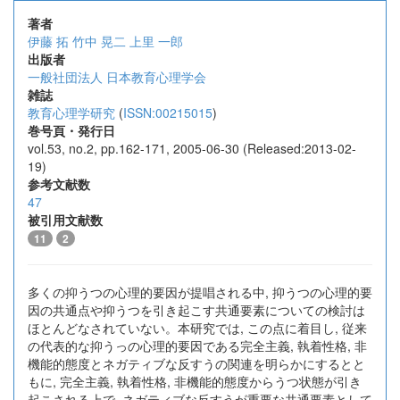
著者
伊藤 拓
竹中 晃二
上里 一郎
出版者
一般社団法人 日本教育心理学会
雑誌
教育心理学研究
(
ISSN:00215015
)
巻号頁・発行日
vol.53, no.2, pp.162-171, 2005-06-30 (Released:2013-02-
19)
参考文献数
47
被引用文献数
11
2
多くの抑うつの心理的要因が提唱される中, 抑うつの心理的要
因の共通点や抑うつを引き起こす共通要素についての検討は
ほとんどなされていない。本研究では, この点に着目し, 従来
の代表的な抑うっの心理的要因である完全主義, 執着性格, 非
機能的態度とネガティブな反すうの関連を明らかにするとと
もに, 完全主義, 執着性格, 非機能的態度からうつ状態が引き
起こされる上で, ネガティブな反すうが重要な共通要素として