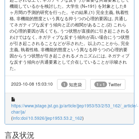
機能しているかを検討した。大学生 (N=191) を対象とした8
ヶ月間の予測的研究を行った。その結果,(1) 完全主義, 執着性
格, 非機能的態度という異なる抑うつの心理的要因は, 共通し
てネガティブな反すう傾向と正の相関があること,(2) これら
の心理的要因が高くても, うつ状態が直接的に引き起こされる
わけではなく, ネガティブな反すう傾向が高い場合にうつ状態
が引き起こされることなどが示された。以上のことから, 完全
主義, 執着性格, 非機能的態度という異なる抑うつの心理的要
因からうつ状態が引き起こされるメカニズムには, ネガティブ
な反すう傾向が共通要素として介在していることが示唆され
た。
2023-10-08 15:03:10
知恵袋
Twitter
1
1 + 1
https://www.jstage.jst.go.jp/article/jjep1953/53/2/53_162/_article/-
char/ja/
(
info:doi/10.5926/jjep1953.53.2_162
)
言及状況