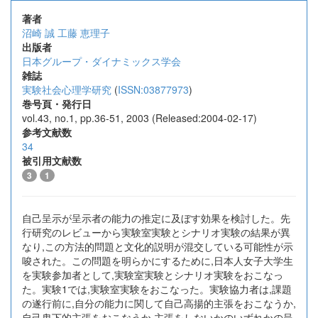
著者
沼崎 誠
工藤 恵理子
出版者
日本グループ・ダイナミックス学会
雑誌
実験社会心理学研究
(
ISSN:03877973
)
巻号頁・発行日
vol.43, no.1, pp.36-51, 2003 (Released:2004-02-17)
参考文献数
34
被引用文献数
3
1
自己呈示が呈示者の能力の推定に及ぼす効果を検討した。先
行研究のレビューから実験室実験とシナリオ実験の結果が異
なり,この方法的問題と文化的説明が混交している可能性が示
唆された。この問題を明らかにするために,日本人女子大学生
を実験参加者として,実験室実験とシナリオ実験をおこなっ
た。実験1では,実験室実験をおこなった。実験協力者は,課題
の遂行前に,自分の能力に関して自己高揚的主張をおこなうか,
自己卑下的主張をおこなうか,主張をしないかのいずれかの呈