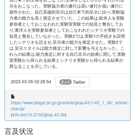
示をおこなった。実験協力者の遂行は高い遂行か低い遂行に
操作された。自己高揚的呈示は自己卑下的呈示に比べ,実験協
力者の能力を高く推定させていた。この結果は,欧米人を実験
参加者としておこなわれた実験室実験での知見と整合してお
り,東洋人を実験参加者としておこなわれたシナリオ実験での
知見と整合していなかった。実験2では,実験1の手続きを説明
したシナリオを読ませ,呈示者の能力を推定させた。実験2で
は,呈示スタイルは能力推定に対して影響を与えなかった。こ
れらの結果は,能力推定に対する自己呈示の効果に関して,実験
室実験から得られる結果とシナリオ実験から得られる結果が
異なることを示している。
2023-03-05 02:28:54
Twitter
2 + 1
https://www.jstage.jst.go.jp/article/jjesp/43/1/43_1_36/_article/-
char/ja/
(
info:doi/10.2130/jjesp.43.36
)
言及状況