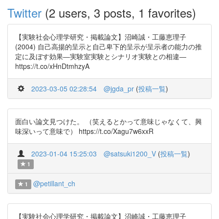
Twitter
(2 users, 3 posts, 1 favorites)
【実験社会心理学研究・掲載論文】沼崎誠・工藤恵理子
(2004) 自己高揚的呈示と自己卑下的呈示が呈示者の能力の推
定に及ぼす効果―実験室実験とシナリオ実験との相違―
https://t.co/xHnDtmhzyA
2023-03-05 02:28:54
@jgda_pr
(
投稿一覧
)
面白い論文見つけた。 （笑えるとかって意味じゃなくて、興
味深いって意味で） https://t.co/Xagu7w6xxR
2023-01-04 15:25:03
@satsuki1200_V
(
投稿一覧
)
1
@petillant_ch
1
【実験社会心理学研究・掲載論文】沼崎誠・工藤恵理子