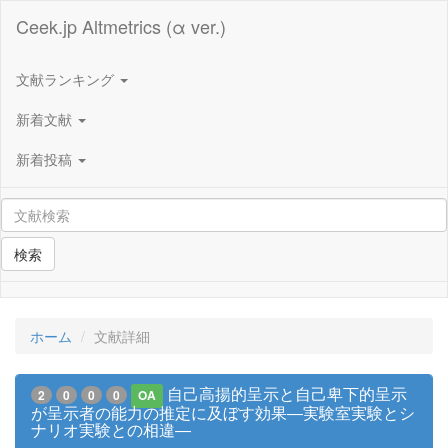
Ceek.jp Altmetrics (α ver.)
文献ランキング
新着文献
新着投稿
検索
ホーム
文献詳細
自己高揚的呈示と自己卑下的呈示
2
0
0
0
OA
が呈示者の能力の推定に及ぼす効果―実験室実験とシ
ナリオ実験との相違―